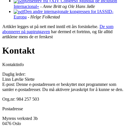
Reisebrev fra «XIV Congreso Mundial de Inclusión
Internacional»
-
Anne Britt og Ole Hans Jølle
Den andre internasjonale kongressen for IASSID-
Europa
-
Helge Folkestad
Artikler legges ut på nett med inntil ett års forsinkelse.
De som
abonnerer på papirutgaven
har dermed et fortrinn, og får alltid
artiklene mens de er ferskest
Kontakt
Kontaktinfo
Daglig leder:
Linn Løvlie Slette
E-post:
Denne e-postadressen er beskyttet mot programmer som
samler e-postadresser. Du må aktivere javaskript for å kunne se den.
Org.nr: 984 257 503
Postadresse
Myrens verksted 3b
0476 Oslo