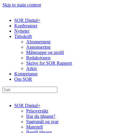
Skip to main content
SOR Digital+
Konferanser
Nyheter
Tidsskrift
Abonnement
Annonsering
Målgruppe og profil
Redaksjonen
Skrive for SOR Rapport
Arkiv
Kompetanse
Om SOR
SOR Digital+
Prisoversikt
Har du tilgang?
Spørsmål og svar
Materiell
Bestill tilgang