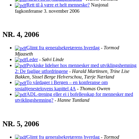
Rett til å være et helt menneske?
Nasjonal
fagkonferanse 3. november 2006
NR. 4, 2006
Glimt fra generalsekretærens hverdag
-
Tormod
Mjaaseth
Leder
-
Sølvi Linde
Psykiske lidelser hos mennesker med utviklingshemning
2: De faglige utfordringene
-
Harald Martinsen, Trine Lise
Bakken, Sissel Berge Helverschou, Tærje Nærland
To vårdager i Bergen – en konferanse om
sosialtjenestelovens kapittel 4A
-
Thomas Owren
ADL-trening eller ei i bofellesskap for mennesker med
utviklingshemning?
-
Hanne Tuntland
NR. 5, 2006
Glimt fra generalsekretærens hverdag
-
Tormod