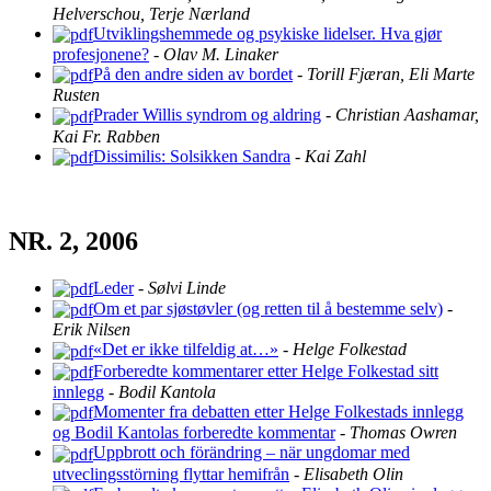
Helverschou, Terje Nærland
Utviklingshemmede og psykiske lidelser. Hva gjør
profesjonene?
-
Olav M. Linaker
På den andre siden av bordet
-
Torill Fjæran, Eli Marte
Rusten
Prader Willis syndrom og aldring
-
Christian Aashamar,
Kai Fr. Rabben
Dissimilis: Solsikken Sandra
-
Kai Zahl
NR. 2, 2006
Leder
-
Sølvi Linde
Om et par sjøstøvler (og retten til å bestemme selv)
-
Erik Nilsen
«Det er ikke tilfeldig at…»
-
Helge Folkestad
Forberedte kommentarer etter Helge Folkestad sitt
innlegg
-
Bodil Kantola
Momenter fra debatten etter Helge Folkestads innlegg
og Bodil Kantolas forberedte kommentar
-
Thomas Owren
Uppbrott och förändring – när ungdomar med
utveclingsstörning flyttar hemifrån
-
Elisabeth Olin