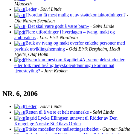
Mjaaseth
Leder
-
Sølvi Linde
Hvordan få mest mulig ut av støttekontaktordningen?
-
Ola Narten Svendsen
«Det skal være godt å være barn»
-
Sølvi Linde
Flere utfordringer i hverdagen – tvang, makt og
ambivalens
-
Lars Eirik Nordbotn
Bruk av tvang og makt overfor enkelte personer med
psykisk utviklingshemning
-
Odd Eirik Bergheim, Heidi
Hjelle, Olaf Holm
Hvem kan mest om Kapittel 4A, vernepleiestudenter
eller folk med treårig høyskoleutdanning i kommunal
tjenesteyting?
-
Jørn Kroken
NR. 6, 2006
Leder
-
Sølvi Linde
Retten til å være et helt menneske
-
Sølvi Linde
Ingrid Lycke Ellingsen utnevnt til Ridder av Den
Kongelige Norske St. Olavs Orden
Etiske modeller for målsettingsarbeidet
-
Gunnar Salthe