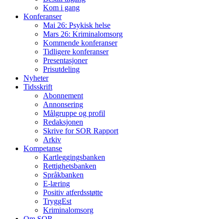
Kom i gang
Konferanser
Mai 26: Psykisk helse
Mars 26: Kriminal­omsorg
Kommende konferanser
Tidligere konferanser
Presentasjoner
Prisutdeling
Nyheter
Tidsskrift
Abonnement
Annonsering
Målgruppe og profil
Redaksjonen
Skrive for SOR Rapport
Arkiv
Kompetanse
Kartleggingsbanken
Rettighetsbanken
Språkbanken
E-læring
Positiv atferdsstøtte
TryggEst
Kriminalomsorg
Om SOR