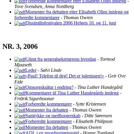
Forberedte kommentarer etter Elisabeth Olins innlegg
-
Tove Svendsen, Anna Nordberg
Momenter fra debatten etter Elisabeth Olins innlegg og
forberedte kommentarer
-
Thomas Owren
Dissimilisfestivalen 2006 Helgen 10. og 11. juni
NR. 3, 2006
Glimt fra generalsekretærens hverdag
-
Tormod
Mjaaseth
Leder
-
Sølvi Linde
«Paul! Telefon til deg! Det er julenissen!»
-
Geir Ove
Eide
Omsorgskultur i endring?
-
Tina Luther Handegård
Kommentarer til Tina Luther Handegårds innlegg
-
Friðrik Sigurðssonar
Forberedte kommentarer
-
Sytte Kristensen
Momenter fra debatten
-
Thomas Owren
Samtykke og medborgerskab
-
Ditte Sørensen
Forberedte kommentarer
-
Elisabeth Philipson
Momenter fra debatten
-
Thomas Owren
ADL i en myndiggjøringstid
-
Hanne Tuntland