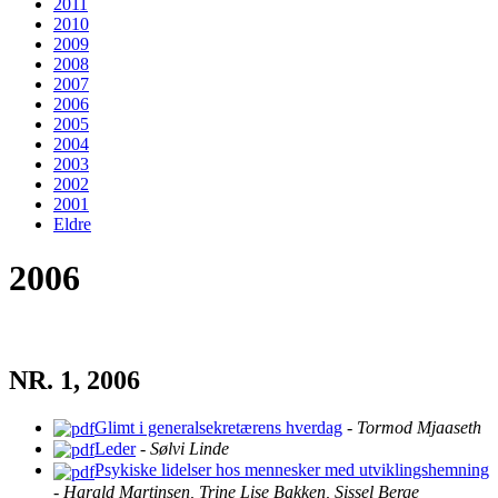
2011
2010
2009
2008
2007
2006
2005
2004
2003
2002
2001
Eldre
2006
NR. 1, 2006
Glimt i generalsekretærens hverdag
-
Tormod Mjaaseth
Leder
-
Sølvi Linde
Psykiske lidelser hos mennesker med utviklingshemning
-
Harald Martinsen, Trine Lise Bakken, Sissel Berge