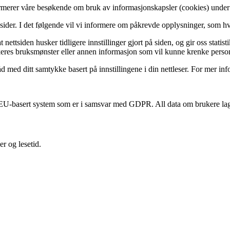
ormerer våre besøkende om bruk av informasjonskapsler (cookies) unde
e sider. I det følgende vil vi informere om påkrevde opplysninger, som h
ettsiden husker tidligere innstillinger gjort på siden, og gir oss statist
ukeres bruksmønster eller annen informasjon som vil kunne krenke perso
råd med ditt samtykke basert på innstillingene i din nettleser. For mer 
 EU-basert system som er i samsvar med GDPR. All data om brukere la
er og lesetid.