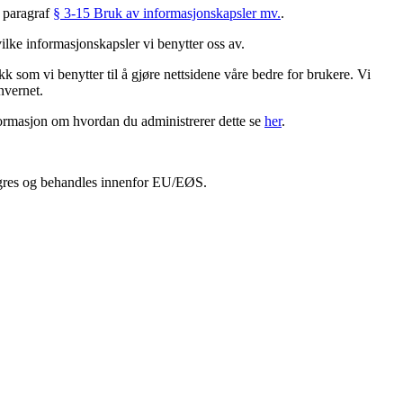
r paragraf
§ 3-15 Bruk av informasjonskapsler mv.
.
vilke informasjonskapsler vi benytter oss av.
ikk som vi benytter til å gjøre nettsidene våre bedre for brukere. Vi
nvernet.
informasjon om hvordan du administrerer dette se
her
.
gres og behandles innenfor EU/EØS.