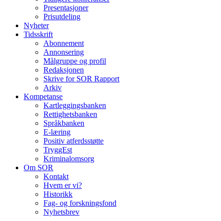
Presentasjoner
Prisutdeling
Nyheter
Tidsskrift
Abonnement
Annonsering
Målgruppe og profil
Redaksjonen
Skrive for SOR Rapport
Arkiv
Kompetanse
Kartleggingsbanken
Rettighetsbanken
Språkbanken
E-læring
Positiv atferdsstøtte
TryggEst
Kriminalomsorg
Om SOR
Kontakt
Hvem er vi?
Historikk
Fag- og forskningsfond
Nyhetsbrev