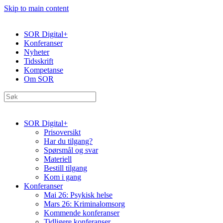
Skip to main content
SOR Digital+
Konferanser
Nyheter
Tidsskrift
Kompetanse
Om SOR
SOR Digital+
Prisoversikt
Har du tilgang?
Spørsmål og svar
Materiell
Bestill tilgang
Kom i gang
Konferanser
Mai 26: Psykisk helse
Mars 26: Kriminal­omsorg
Kommende konferanser
Tidligere konferanser