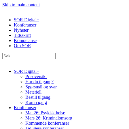
Skip to main content
SOR Digital+
Konferanser
Nyheter
Tidsskrift
Kompetanse
Om SOR
SOR Digital+
Prisoversikt
Har du tilgang?
Spørsmål og svar
Materiell
Bestill tilgang
Kom i gang
Konferanser
Mai 26: Psykisk helse
Mars 26: Kriminal­omsorg
Kommende konferanser
Tidligere konferanser