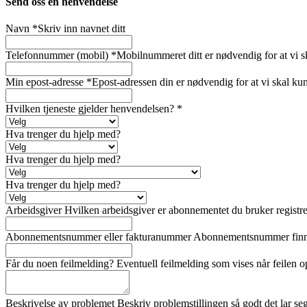
Send oss en henvendelse
Navn
*
Skriv inn navnet ditt
Telefonnummer (mobil)
*
Mobilnummeret ditt er nødvendig for at vi s
Min epost-adresse
*
Epost-adressen din er nødvendig for at vi skal ku
Hvilken tjeneste gjelder henvendelsen?
*
Hva trenger du hjelp med?
Hva trenger du hjelp med?
Hva trenger du hjelp med?
Arbeidsgiver
Hvilken arbeidsgiver er abonnementet du bruker registre
Abonnementsnummer eller fakturanummer
Abonnementsnummer finner 
Får du noen feilmelding?
Eventuell feilmelding som vises når feilen o
Beskrivelse av problemet
Beskriv problemstillingen så godt det lar seg