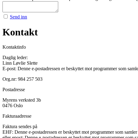
Send inn
Kontakt
Kontaktinfo
Daglig leder:
Linn Løvlie Slette
E-post:
Denne e-postadressen er beskyttet mot programmer som samler 
Org.nr: 984 257 503
Postadresse
Myrens verksted 3b
0476 Oslo
Fakturaadresse
Faktura sendes på
EHF:
Denne e-postadressen er beskyttet mot programmer som samler e
eller epost:
Denne e-postadressen er beskyttet mot programmer som sam