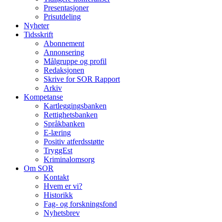
Presentasjoner
Prisutdeling
Nyheter
Tidsskrift
Abonnement
Annonsering
Målgruppe og profil
Redaksjonen
Skrive for SOR Rapport
Arkiv
Kompetanse
Kartleggingsbanken
Rettighetsbanken
Språkbanken
E-læring
Positiv atferdsstøtte
TryggEst
Kriminalomsorg
Om SOR
Kontakt
Hvem er vi?
Historikk
Fag- og forskningsfond
Nyhetsbrev