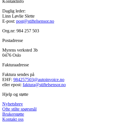
Kontaktinfo
Daglig leder:
Linn Løvlie Slette
E-post:
post@stiftelsensor.no
Org.nr: 984 257 503
Postadresse
Myrens verksted 3b
0476 Oslo
Fakturaadresse
Faktura sendes på
EHF:
984257503@autoinvoice.no
eller epost:
faktura@stiftelsensor.no
Hjelp og støtte
Nyhetsbrev
Ofte stilte spørsmål
Brukerstøtte
Kontakt oss