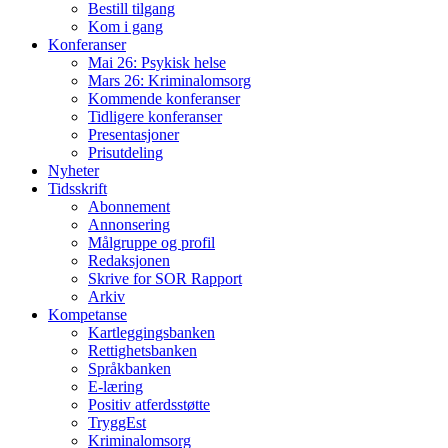
Bestill tilgang
Kom i gang
Konferanser
Mai 26: Psykisk helse
Mars 26: Kriminal­omsorg
Kommende konferanser
Tidligere konferanser
Presentasjoner
Prisutdeling
Nyheter
Tidsskrift
Abonnement
Annonsering
Målgruppe og profil
Redaksjonen
Skrive for SOR Rapport
Arkiv
Kompetanse
Kartleggingsbanken
Rettighetsbanken
Språkbanken
E-læring
Positiv atferdsstøtte
TryggEst
Kriminalomsorg