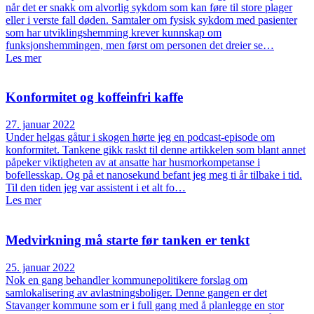
når det er snakk om alvorlig sykdom som kan føre til store plager
eller i verste fall døden. Samtaler om fysisk sykdom med pasienter
som har utviklingshemming krever kunnskap om
funksjonshemmingen, men først om personen det dreier se…
Les mer
Konformitet og koffeinfri kaffe
27. januar 2022
Under helgas gåtur i skogen hørte jeg en podcast-episode om
konformitet. Tankene gikk raskt til denne artikkelen som blant annet
påpeker viktigheten av at ansatte har husmorkompetanse i
bofellesskap. Og på et nanosekund befant jeg meg ti år tilbake i tid.
Til den tiden jeg var assistent i et alt fo…
Les mer
Medvirkning må starte før tanken er tenkt
25. januar 2022
Nok en gang behandler kommunepolitikere forslag om
samlokalisering av avlastningsboliger. Denne gangen er det
Stavanger kommune som er i full gang med å planlegge en stor