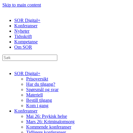
Skip to main content
SOR Digital+
Konferanser
Nyheter
Tidsskrift
Kompetanse
Om SOR
SOR Digital+
Prisoversikt
Har du tilgang?
Spørsmål og svar
Materiell
Bestill tilgang
Kom i gang
Konferanser
Mai 26: Psykisk helse
Mars 26: Kriminal­omsorg
Kommende konferanser
Tidligere konferanser