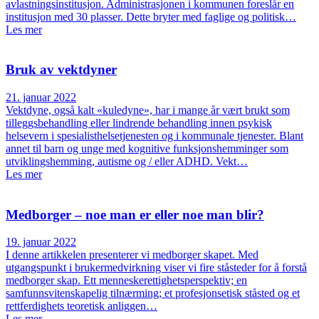
avlastningsinstitusjon. Administrasjonen i kommunen foreslår en
institusjon med 30 plasser. Dette bryter med faglige og politisk…
Les mer
Bruk av vektdyner
21. januar 2022
Vektdyne, også kalt «kuledyne», har i mange år vært brukt som
tilleggsbehandling eller lindrende behandling innen psykisk
helsevern i spesialisthelsetjenesten og i kommunale tjenester. Blant
annet til barn og unge med kognitive funksjonshemminger som
utviklingshemming, autisme og / eller ADHD. Vekt…
Les mer
Medborger – noe man er eller noe man blir?
19. januar 2022
I denne artikkelen presenterer vi medborger­ skapet. Med
utgangspunkt i brukermedvirkning viser vi fire ståsteder for å forstå
medborger­ skap. Ett menneskerettighetsperspektiv; en
samfunnsvitenskapelig tilnærming; et profesjons­etisk ståsted og et
rettferdighets­ teoretisk anliggen…
Les mer