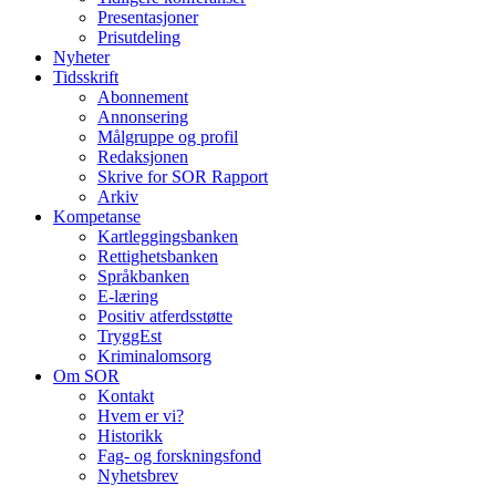
Presentasjoner
Prisutdeling
Nyheter
Tidsskrift
Abonnement
Annonsering
Målgruppe og profil
Redaksjonen
Skrive for SOR Rapport
Arkiv
Kompetanse
Kartleggingsbanken
Rettighetsbanken
Språkbanken
E-læring
Positiv atferdsstøtte
TryggEst
Kriminalomsorg
Om SOR
Kontakt
Hvem er vi?
Historikk
Fag- og forskningsfond
Nyhetsbrev