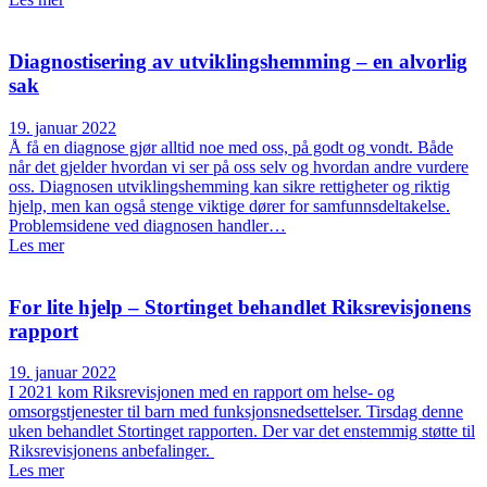
Diagnostisering av utviklingshemming – en alvorlig
sak
19. januar 2022
Å få en diagnose gjør alltid noe med oss, på godt og vondt. Både
når det gjelder hvordan vi ser på oss selv og hvordan andre vurdere
oss. Diagnosen utviklingshemming kan sikre rettigheter og riktig
hjelp, men kan også stenge viktige dører for samfunnsdeltakelse.
Problemsidene ved diagnosen handler…
Les mer
For lite hjelp – Stortinget behandlet Riksrevisjonens
rapport
19. januar 2022
I 2021 kom Riksrevisjonen med en rapport om helse- og
omsorgstjenester til barn med funksjonsnedsettelser. Tirsdag denne
uken behandlet Stortinget rapporten. Der var det enstemmig støtte til
Riksrevisjonens anbefalinger.
Les mer