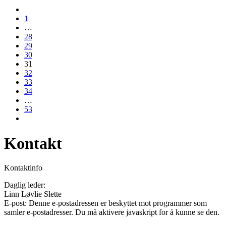
1
…
28
29
30
31
32
33
34
…
53
Kontakt
Kontaktinfo
Daglig leder:
Linn Løvlie Slette
E-post:
Denne e-postadressen er beskyttet mot programmer som
samler e-postadresser. Du må aktivere javaskript for å kunne se den.