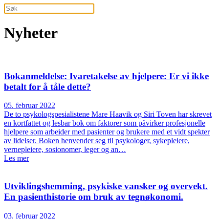
Nyheter
Bokanmeldelse: Ivaretakelse av hjelpere: Er vi ikke
betalt for å tåle dette?
05. februar 2022
De to psykologspesialistene Mare Haavik og Siri Toven har skrevet
en kortfattet og lesbar bok om faktorer som påvirker profesjonelle
hjelpere som arbeider med pasienter og brukere med et vidt spekter
av lidelser. Boken henvender seg til psykologer, sykepleiere,
vernepleiere, sosionomer, leger og an…
Les mer
Utviklingshemming, psykiske vansker og overvekt.
En pasienthistorie om bruk av tegnøkonomi.
03. februar 2022