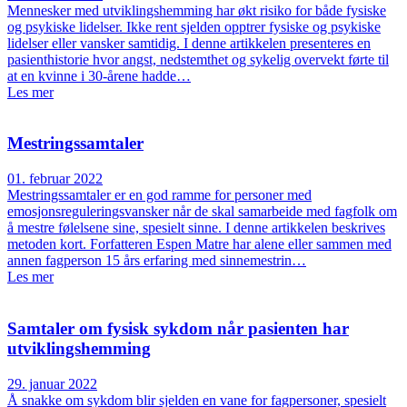
Mennesker med utviklingshemming har økt risiko for både fysiske
og psykiske lidelser. Ikke rent sjelden opptrer fysiske og psykiske
lidelser eller vansker samtidig. I denne artikkelen presenteres en
pasienthistorie hvor angst, nedstemthet og sykelig overvekt førte til
at en kvinne i 30-årene hadde…
Les mer
Mestringssamtaler
01. februar 2022
Mestringssamtaler er en god ramme for personer med
emosjonsreguleringsvansker når de skal samarbeide med fagfolk om
å mestre følelsene sine, spesielt sinne. I denne artikkelen beskrives
metoden kort. Forfatteren Espen Matre har alene eller sammen med
annen fagperson 15 års erfaring med sinnemestrin…
Les mer
Samtaler om fysisk sykdom når pasienten har
utviklingshemming
29. januar 2022
Å snakke om sykdom blir sjelden en vane for fagpersoner, spesielt