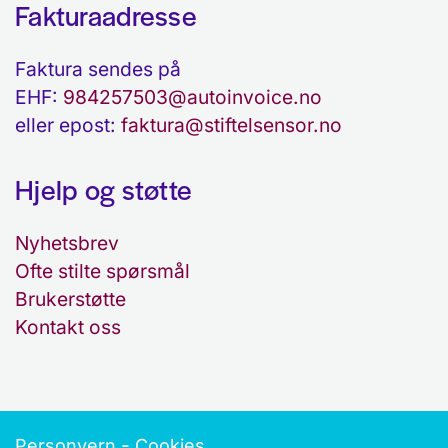
Fakturaadresse
Faktura sendes på
EHF:
984257503@autoinvoice.no
eller epost:
faktura@stiftelsensor.no
Hjelp og støtte
Nyhetsbrev
Ofte stilte spørsmål
Brukerstøtte
Kontakt oss
-
Personvern
Cookies