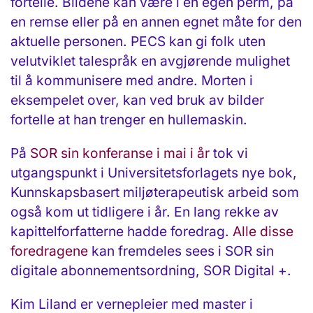
fortelle. Bildene kan være i en egen perm, på
en remse eller på en annen egnet måte for den
aktuelle personen. PECS kan gi folk uten
velutviklet talespråk en avgjørende mulighet
til å kommunisere med andre. Morten i
eksempelet over, kan ved bruk av bilder
fortelle at han trenger en hullemaskin.
På
SOR sin konferanse i mai i år
tok vi
utgangspunkt i Universitetsforlagets nye bok,
Kunnskapsbasert miljøterapeutisk arbeid som
også kom ut tidligere i år. En lang rekke av
kapittelforfatterne hadde foredrag.
Alle disse
foredragene
kan fremdeles sees i SOR sin
digitale abonnementsordning, SOR Digital +.
Kim Liland er vernepleier med master i