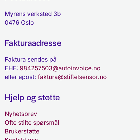
Myrens verksted 3b
0476 Oslo
Fakturaadresse
Faktura sendes på
EHF:
984257503@autoinvoice.no
eller epost:
faktura@stiftelsensor.no
Hjelp og støtte
Nyhetsbrev
Ofte stilte spørsmål
Brukerstøtte