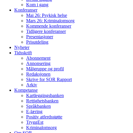
Kom i gang
Konferanser
Mai 26: Psykisk helse
Mars 26: Kriminal­omsorg
Kommende konferanser
Tidligere konferanser
Presentasjoner
Prisutdeling
Nyheter
Tidsskrift
Abonnement
Annonsering
Målgruppe og profil
Redaksjonen
Skrive for SOR Rapport
Arkiv
Kompetanse
Kartleggingsbanken
Rettighetsbanken
Språkbanken
E-læring
Positiv atferdsstøtte
TryggEst
Kriminalomsorg
Om SOR