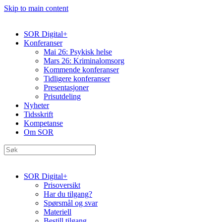
Skip to main content
SOR Digital+
Konferanser
Mai 26: Psykisk helse
Mars 26: Kriminal­omsorg
Kommende konferanser
Tidligere konferanser
Presentasjoner
Prisutdeling
Nyheter
Tidsskrift
Kompetanse
Om SOR
SOR Digital+
Prisoversikt
Har du tilgang?
Spørsmål og svar
Materiell
Bestill tilgang