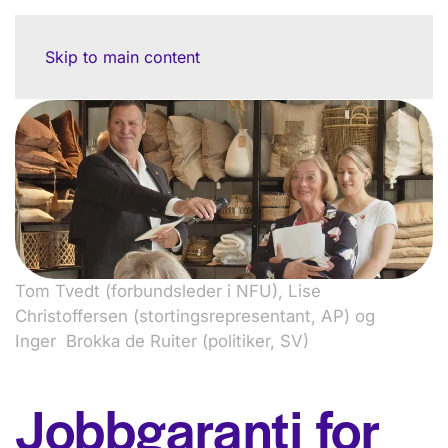
Skip to main content
Tom Tvedt (forbundsleder i NFU), Lise
Christoffersen (stortingsrepresentant, AP) og
Inger Brokka de Ruiter (politiker, SV)
Jobbgaranti for