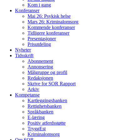
Kom i gang
Konferanser
Mai 26: Psykisk helse
Mars 26: Kriminal­omsorg
Kommende konferanser
Tidligere konferanser
Presentasjoner
Prisutdeling
Nyheter
Tidsskrift
Abonnement
Annonsering
Målgruppe og profil
Redaksjonen
Skrive for SOR Rapport
Arkiv
Kompetanse
Kartleggingsbanken
Rettighetsbanken
Språkbanken
E-læring
Positiv atferdsstøtte
TryggEst
Kriminalomsorg
Om SOR