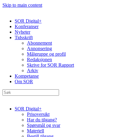
Skip to main content
SOR Digital+
Konferanser
Nyheter
Tidsskrift
Abonnement
Annonsering
Målgruppe og profil
Redaksjonen
Skrive for SOR Rapport
Arkiv
Kompetanse
Om SOR
SOR Digital+
Prisoversikt
Har du tilgang?
Spørsmål og svar
Materiell
Bestill tilgang