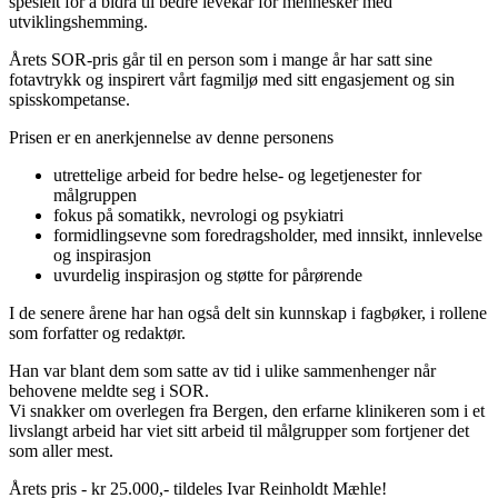
spesielt for å bidra til bedre levekår for mennesker med
utviklingshemming.
Årets SOR-pris går til en person som i mange år har satt sine
fotavtrykk og inspirert vårt fagmiljø med sitt engasjement og sin
spisskompetanse.
Prisen er en anerkjennelse av denne personens
utrettelige arbeid for bedre helse- og legetjenester for
målgruppen
fokus på somatikk, nevrologi og psykiatri
formidlingsevne som foredragsholder, med innsikt, innlevelse
og inspirasjon
uvurdelig inspirasjon og støtte for pårørende
I de senere årene har han også delt sin kunnskap i fagbøker, i rollene
som forfatter og redaktør.
Han var blant dem som satte av tid i ulike sammenhenger når
behovene meldte seg i SOR.
Vi snakker om overlegen fra Bergen, den erfarne klinikeren som i et
livslangt arbeid har viet sitt arbeid til målgrupper som fortjener det
som aller mest.
Årets pris - kr 25.000,- tildeles Ivar Reinholdt Mæhle!