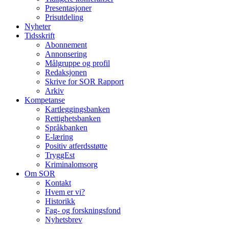
Presentasjoner
Prisutdeling
Nyheter
Tidsskrift
Abonnement
Annonsering
Målgruppe og profil
Redaksjonen
Skrive for SOR Rapport
Arkiv
Kompetanse
Kartleggingsbanken
Rettighetsbanken
Språkbanken
E-læring
Positiv atferdsstøtte
TryggEst
Kriminalomsorg
Om SOR
Kontakt
Hvem er vi?
Historikk
Fag- og forskningsfond
Nyhetsbrev