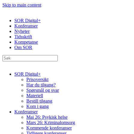
Skip to main content
SOR Digital+
Konferanser
Nyheter
Tidsskrift
Kompetanse
Om SOR
SOR Digital+
Prisoversikt
Har du tilgang?
Spørsmål og svar
Materiell
Bestill tilgang
Kom i gang
Konferanser
Mai 26: Psykisk helse
Mars 26: Kriminal­omsorg
Kommende konferanser
Tidligere konferanser