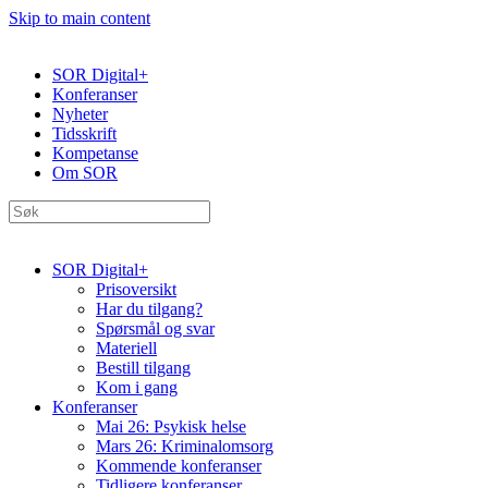
Skip to main content
SOR Digital+
Konferanser
Nyheter
Tidsskrift
Kompetanse
Om SOR
SOR Digital+
Prisoversikt
Har du tilgang?
Spørsmål og svar
Materiell
Bestill tilgang
Kom i gang
Konferanser
Mai 26: Psykisk helse
Mars 26: Kriminal­omsorg
Kommende konferanser
Tidligere konferanser