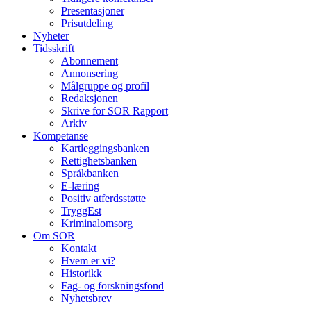
Presentasjoner
Prisutdeling
Nyheter
Tidsskrift
Abonnement
Annonsering
Målgruppe og profil
Redaksjonen
Skrive for SOR Rapport
Arkiv
Kompetanse
Kartleggingsbanken
Rettighetsbanken
Språkbanken
E-læring
Positiv atferdsstøtte
TryggEst
Kriminalomsorg
Om SOR
Kontakt
Hvem er vi?
Historikk
Fag- og forskningsfond
Nyhetsbrev