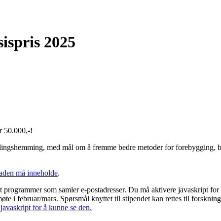
sispris 2025
kr 50.000,-!
tviklingshemming, med mål om å fremme bedre metoder for forebygging, beh
naden må inneholde
.
t programmer som samler e-postadresser. Du må aktivere javaskript for
øte i februar/mars. Spørsmål knyttet til stipendet kan rettes til forskni
avaskript for å kunne se den.