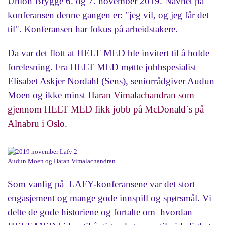
Union Brygge 6. og 7. november 2019. Navnet på
konferansen denne gangen er: "jeg vil, og jeg får det
til". Konferansen har fokus på arbeidstakere.
Da var det flott at HELT MED ble invitert til å holde
forelesning. Fra HELT MED møtte jobbspesialist
Elisabet Askjer Nordahl (Sens), seniorrådgiver Audun
Moen og ikke minst
Haran Vimalachandran som
gjennom HELT MED fikk jobb på McDonald´s på
Alnabru i Oslo
.
Audun Moen og Haran Vimalachandran
Som vanlig på LAFY-konferansene var det stort
engasjement og mange gode innspill og spørsmål. Vi
delte de gode historiene og fortalte om hvordan