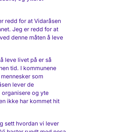
er redd for at Vidaråsen
et. Jeg er redd for at
å ved denne måten å leve
 leve livet på er så
nnen tid. I kommunene
 på mennesker som
åsen lever de
 organisere og yte
den ikke har kommet hit
g sett hvordan vi lever
. Vi haster rundt med nesa