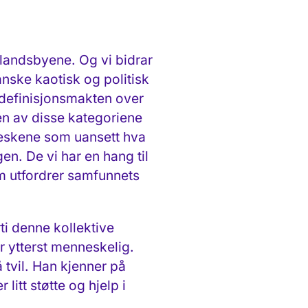
-landsbyene. Og vi bidrar
anske kaotisk og politisk
av definisjonsmakten over
oen av disse kategoriene
neskene som uansett hva
en. De vi har en hang til
m utfordrer samfunnets
ti denne kollektive
r ytterst menneskelig.
tvil. Han kjenner på
itt støtte og hjelp i