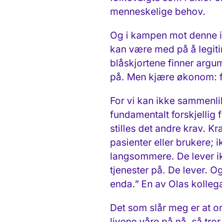
menneskelige behov.
Og i kampen mot denne ins
kan være med på å legiti
blåskjortene finner argu
på. Men kjære økonom: fal
For vi kan ikke sammenlik
fundamentalt forskjellig
stilles det andre krav. K
pasienter eller brukere;
langsommere. De lever ik
tjenester på. De lever. O
enda.” En av Olas kollegae
Det som slår meg er at om
livene våre på nå, så tro