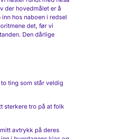
liv der hovedmålet er å
n inn hos naboen i redsel
goritmene det, før vi
lstanden. Den dårlige
 to ting som står veldig
 sterkere tro på at folk
e mitt avtrykk på deres
t inn i hverdagens kjas og