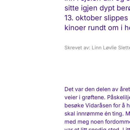
sitte igjen dypt be
13. oktober slippe
kinoer rundt om i h
Skrevet av: Linn Løvlie Slett
Det var den delen av år
veier i grøftene. Påskelil
besøke Vidaråsen for å h
skal innrømme én ting. M
med meg noen fordommer. 
var et litt snodig sted. L