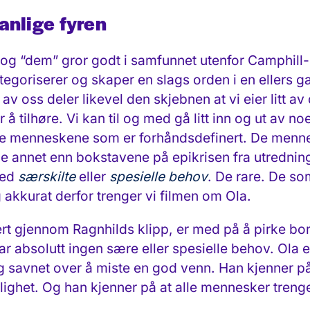
anlige fyren
 og “dem” gror godt i samfunnet utenfor Camphill
ategoriserer og skaper en slags orden i en ellers g
 av oss deler likevel den skjebnen at vi eier litt 
 å tilhøre. Vi kan til og med gå litt inn og ut av n
i de menneskene som er forhåndsdefinert. De men
oe annet enn bokstavene på epikrisen fra utredning
med
særskilte
eller
spesielle behov
. De rare. De so
 akkurat derfor trenger vi filmen om Ola.
rt gjennom Ragnhilds klipp, er med på å pirke bor
ar absolutt ingen sære eller spesielle behov. Ola e
 savnet over å miste en god venn. Han kjenner på 
ghet. Og han kjenner på at alle mennesker trenger l