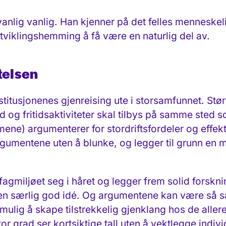
anlig vanlig. Han kjenner på det felles menneskel
tviklingshemming å få være en naturlig del av.
stelsen
nstitusjonenes gjenreising ute i storsamfunnet. Stør
d og fritidsaktiviteter skal tilbys på samme sted 
ene) argumenterer for stordriftsfordeler og effekt
 argumentene uten å blunke, og legger til grunn e
fagmiljøet seg i håret og legger frem solid forskn
 en særlig god idé. Og argumentene kan være så s
mulig å skape tilstrekkelig gjenklang hos de alle
tor grad ser kortsiktige tall uten å vektlegge indivi