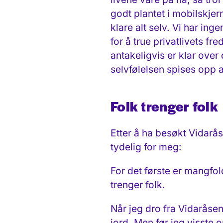
godt plantet i mobilskjer
klare alt selv. Vi har ing
for å true privatlivets fre
antakeligvis er klar over
selvfølelsen spises opp 
Folk trenger fol
Etter å ha besøkt Vidarås
tydelig for meg:
For det første er mangfold
trenger folk.
Når jeg dro fra Vidaråsen 
jord. Men før jeg visste 