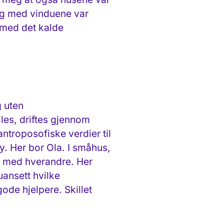
 og med vinduene var
 med det kalde
g uten
les, driftes gjennom
 antroposofiske verdier til
y. Her bor Ola. I småhus,
ng med hverandre. Her
uansett hvilke
gode hjelpere. Skillet