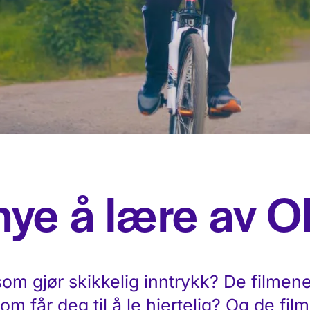
mye å lære av O
som gjør skikkelig inntrykk? De filmen
som får deg til å le hjertelig? Og de fi