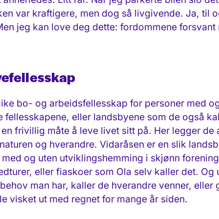
ken var kraftigere, men dog så livgivende. Ja, til
. Men jeg kan love deg dette: fordommene forsvant
evefellesskap
ulike bo- og arbeidsfellesskap for personer med o
 fellesskapene, eller landsbyene som de også kal
 en frivillig måte å leve livet sitt på. Her legger de
 naturen og hverandre. Vidaråsen er en slik landsb
olk med og uten utviklingshemming i skjønn foreni
edturer, eller fiaskoer som Ola selv kaller det. Og 
tebehov man har, kaller de hverandre venner, eller 
e visket ut med regnet for mange år siden.