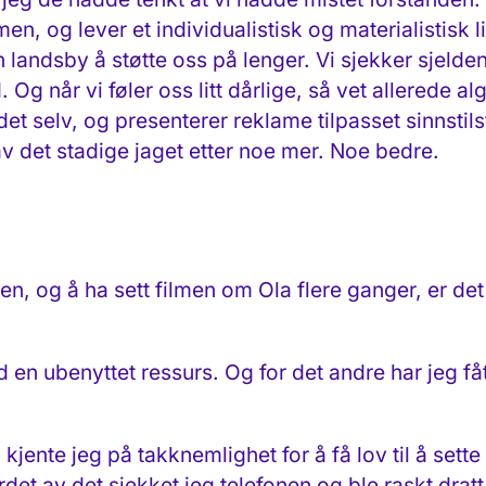
men, og lever et individualistisk og materialistisk 
en landsby å støtte oss på lenger. Vi sjekker sjelde
d. Og når vi føler oss litt dårlige, så vet allerede al
 det selv, og presenterer reklame tilpasset sinnsti
av det stadige jaget etter noe mer. Noe bedre.
k
en, og å ha sett filmen om Ola flere ganger, er det
 en ubenyttet ressurs. Og for det andre har jeg fått
kjente jeg på takknemlighet for å få lov til å sett
ordet av det sjekket jeg telefonen og ble raskt drat