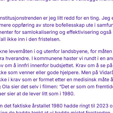
titusjonstrenden er jeg litt redd for en ting. Jeg 
mere oppføring av store bofellesskap ute i samfunn
menter for samlokalisering og effektivisering ogs
l ikke inn i den fristelsen.
ne levemåten i og utenfor landsbyene, for måten å
 fra hverandre. I kommunene haster vi rundt i en a
rav om å innfri innenfor budsjettet. Krav om å se
 ikke som venner eller gode hjelpere. Men på Vidar
ke i krav som er formet etter en medisinsk måte å
g Ola sier det selv i filmen: “Det er som om fremti
r sier at de lever litt som i 1980.
 det faktiske årstallet 1980 hadde ringt til 2023 o
r jeg de hadde tenkt at vi hadde mistet forstanden