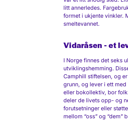
litt annerledes. Fargebru
formet i ukjente vinkler
smeltevannet.
Vidaråsen - et l
I Norge finnes det seks 
utviklingshemming. Disse
Camphill stiftelsen, og er
grunn, og lever i ett med
eller bokollektiv, bor f
deler de livets opp- og n
forutsetninger eller støt
mellom “oss” og “dem” bl