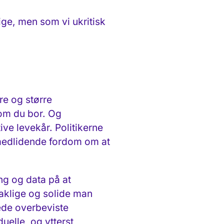
ige, men som vi ukritisk
re og større
som du bor. Og
ive levekår. Politikerne
n medlidende fordom om at
ing og data på at
aklige og solide man
rede overbeviste
duelle, og ytterst