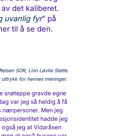
av det kaliberet.
g uvanlig fyr
” på
er til å se den.
telsen SOR, Linn Løvlie Slette.
r uttrykk for hennes meninger.
de snøteppe gravde egne
rdag var jeg så heldig å få
es nærpersoner. Men jeg
esjonsidentitet hadde jeg
 også jeg at Vidaråsen
det meg at også husene var