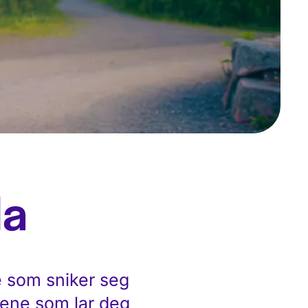
la
e som sniker seg
lmene som lar deg