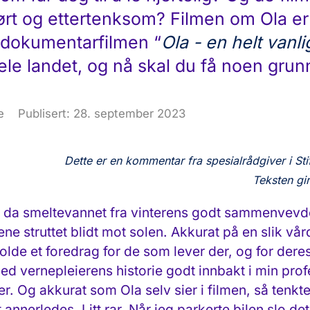
rørt og ettertenksom? Filmen om Ola er 
s dokumentarfilmen “
Ola - en helt vanli
ele landet, og nå skal du få noen grunn
e
Publisert: 28. september 2023
Dette er en kommentar fra spesialrådgiver i Stif
Teksten gi
et da smeltevannet fra vinterens godt sammenvev
jene struttet blidt mot solen. Akkurat på en slik vå
olde et foredrag for de som lever der, og for der
ed vernepleierens historie godt innbakt i min prof
Og akkurat som Ola selv sier i filmen, så tenkte
itt annerledes. Litt rar. Når jeg parkerte bilen slo 