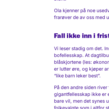
Ola kjenner på noe usedv
frarøver de av oss med u
Fall ikke inn i fri
Vi leser stadig om det. I
bofellesskap. At dagtilbu
blåskjortene (les: økonom
er lutter øre, og kjøper
“like barn leker best”.
På den andre siden river 
gigantfellesskap ikke er
bare vil, men det synes u
folkevalgte som i altfor s