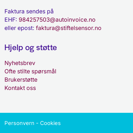
Faktura sendes på
EHF:
984257503@autoinvoice.no
eller epost:
faktura@stiftelsensor.no
Hjelp og støtte
Nyhetsbrev
Ofte stilte spørsmål
Brukerstøtte
Kontakt oss
-
Personvern
Cookies