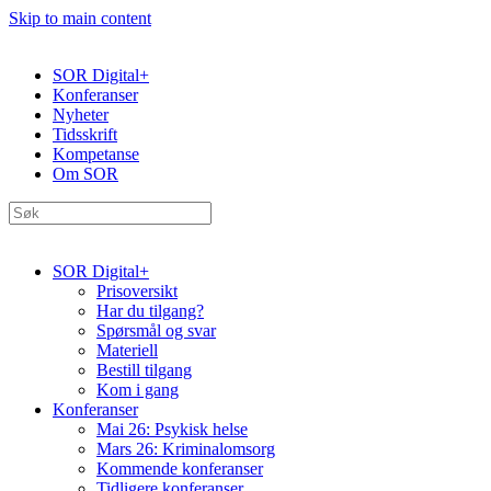
Skip to main content
SOR Digital+
Konferanser
Nyheter
Tidsskrift
Kompetanse
Om SOR
SOR Digital+
Prisoversikt
Har du tilgang?
Spørsmål og svar
Materiell
Bestill tilgang
Kom i gang
Konferanser
Mai 26: Psykisk helse
Mars 26: Kriminal­omsorg
Kommende konferanser
Tidligere konferanser