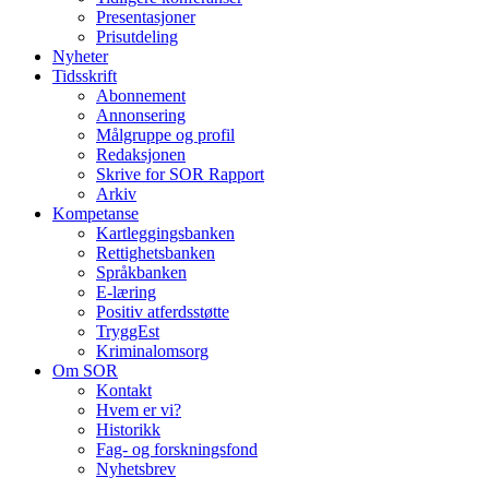
Presentasjoner
Prisutdeling
Nyheter
Tidsskrift
Abonnement
Annonsering
Målgruppe og profil
Redaksjonen
Skrive for SOR Rapport
Arkiv
Kompetanse
Kartleggingsbanken
Rettighetsbanken
Språkbanken
E-læring
Positiv atferdsstøtte
TryggEst
Kriminalomsorg
Om SOR
Kontakt
Hvem er vi?
Historikk
Fag- og forskningsfond
Nyhetsbrev