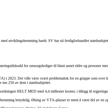
r med utviklingshemming hardt. SV har nå ferdigforhandlet statsbudsjett
investeringstilskudd for omsorgsboliger til blant annet eldre og persone
TA) i 2023. Det ville være svært problematisk for en gruppe som over tid g
e inn 250 av dem i statsbudsjettet.
sordningen HELT MED med 4,4 millioner kroner, i tillegg til regjeringen
hemming betydelig. Øking av VTA-plasser er ment å være del av en opptr