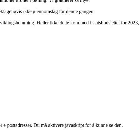
ioner kroner i økning. Vi gratulerer så mye.
eklageligvis ikke gjennomslag for denne gangen.
viklingshemming. Heller ikke dette kom med i statsbudsjettet for 2023, 
e-postadresser. Du må aktivere javaskript for å kunne se den.