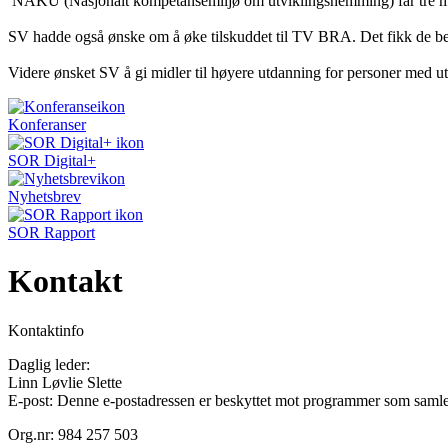
NAKU (Nasjonalt kompetansemiljø om utviklingshemming) får tre mill
SV hadde også ønske om å øke tilskuddet til TV BRA. Det fikk de b
Videre ønsket SV å gi midler til høyere utdanning for personer med ut
Konferanser
SOR Digital+
Nyhetsbrev
SOR Rapport
Kontakt
Kontaktinfo
Daglig leder:
Linn Løvlie Slette
E-post:
Denne e-postadressen er beskyttet mot programmer som samler 
Org.nr: 984 257 503