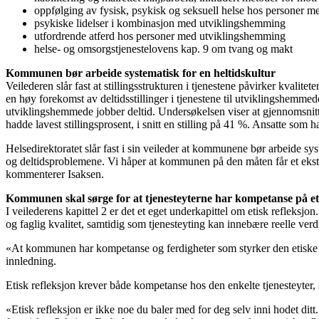
oppfølging av fysisk, psykisk og seksuell helse hos personer 
psykiske lidelser i kombinasjon med utviklingshemming
utfordrende atferd hos personer med utviklingshemming
helse- og omsorgstjenestelovens kap. 9 om tvang og makt
Kommunen bør arbeide systematisk for en heltidskultur
Veilederen slår fast at stillingsstrukturen i tjenestene påvirker kvalite
en høy forekomst av deltidsstillinger i tjenestene til utviklingshemme
utviklingshemmede jobber deltid. Undersøkelsen viser at gjennomsnittli
hadde lavest stillingsprosent, i snitt en stilling på 41 %. Ansatte som
Helsedirektoratet slår fast i sin veileder at kommunene bør arbeide syst
og deltidsproblemene. Vi håper at kommunen på den måten får et ekstra t
kommenterer Isaksen.
Kommunen skal sørge for at tjenesteyterne har kompetanse på eti
I veilederens kapittel 2 er det et eget underkapittel om etisk refleksj
og faglig kvalitet, samtidig som tjenesteyting kan innebære reelle verdi
«At kommunen har kompetanse og ferdigheter som styrker den etiske di
innledning.
Etisk refleksjon krever både kompetanse hos den enkelte tjenesteyter, s
«Etisk refleksjon er ikke noe du baler med for deg selv inni hodet dit