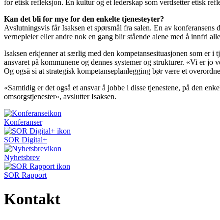
for etisk refleksjon. En kultur og et lederskap som verdsetter etisk ref
Kan det bli for mye for den enkelte tjenesteyter?
Avslutningsvis får Isaksen et spørsmål fra salen. En av konferansens d
vernepleier eller andre nok en gang blir stående alene med å innfri al
Isaksen erkjenner at særlig med den kompetansesituasjonen som er i tje
ansvaret på kommunene og dennes systemer og strukturer. «Vi er jo veld
Og også si at strategisk kompetanseplanlegging bør være et overordne
«Samtidig er det også et ansvar å jobbe i disse tjenestene, på den en
omsorgstjenester», avslutter Isaksen.
Konferanser
SOR Digital+
Nyhetsbrev
SOR Rapport
Kontakt