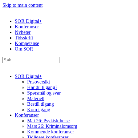
Skip to main content
SOR Digital+
Konferanser
Nyheter
Tidsskrift
Kompetanse
Om SOR
SOR Digital+
Prisoversikt
Har du tilgang?
Spørsmål og svar
Materiell
Bestill tilgang
Kom i gang
Konferanser
Mai 26: Psykisk helse
Mars 26: Kriminal­omsorg
Kommende konferanser
Tidligere konferanser