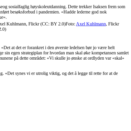
lseog sosialfaglig høyskoleutdanning. Dette trekker Isaksen frem som
e innført besøksforbud i pandemien. «Hadde lederne god nok
ke».
Foto:
Axel Kuhlmann
, Flickr
.0)
Det at det er forankret i den øverste ledelsen bør jo være helt
lage sin egen strategiplan for hvordan man skal øke kompetansen samlet
mmunene på dette området: «Vi skulle jo ønske at ordlyden var «skal»
t synes vi er utrolig viktig, og det å legge til rette for at de