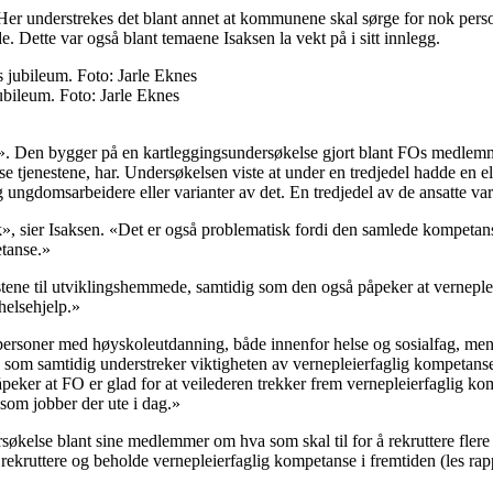
Her understrekes det blant annet at kommunene skal sørge for nok pers
 Dette var også blant temaene Isaksen la vekt på i sitt innlegg.
bileum. Foto: Jarle Eknes
Den bygger på en kartleggingsundersøkelse gjort blant FOs medlemmer
se tjenestene, har. Undersøkelsen viste at under en tredjedel hadde en 
 ungdomsarbeidere eller varianter av det. En tredjedel av de ansatte va
sk», sier Isaksen. «Det er også problematisk fordi den samlede kompetan
etanse.»
nestene til utviklingshemmede, samtidig som den også påpeker at vernep
helsehjelp.»
ge personer med høyskoleutdanning, både innenfor helse og sosialfag, me
som samtidig understreker viktigheten av vernepleierfaglig kompetanse
eker at FO er glad for at veilederen trekker frem vernepleierfaglig kom
som jobber der ute i dag.»
økelse blant sine medlemmer om hva som skal til for å rekruttere flere
rekruttere og beholde vernepleierfaglig kompetanse i fremtiden (les ra