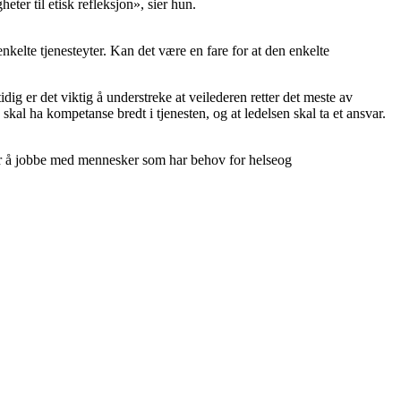
eter til etisk refleksjon», sier hun.
kelte tjenesteyter. Kan det være en fare for at den enkelte
ig er det viktig å understreke at veilederen retter det meste av
kal ha kompetanse bredt i tjenesten, og at ledelsen skal ta et ansvar.
svar å jobbe med mennesker som har behov for helseog