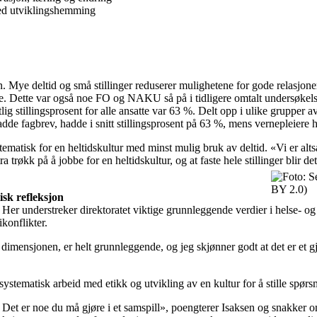
med utviklingshemming
ten. Mye deltid og små stillinger reduserer mulighetene for gode relasjone
de. Dette var også noe FO og NAKU så på i tidligere omtalt undersøkelse, 
g stillingsprosent for alle ansatte var 63 %. Delt opp i ulike grupper 
 hadde fagbrev, hadde i snitt stillingsprosent på 63 %, mens vernepleiere
ematisk for en heltidskultur med minst mulig bruk av deltid. «Vi er altså
røkk på å jobbe for en heltidskultur, og at faste hele stillinger blir de
BY 2.0)
sk refleksjon
on. Her understreker direktoratet viktige grunnleggende verdier i helse- 
konflikter.
mensjonen, er helt grunnleggende, og jeg skjønner godt at det er et g
ystematisk arbeid med etikk og utvikling av en kultur for å stille spørs
t. Det er noe du må gjøre i et samspill», poengterer Isaksen og snakker 