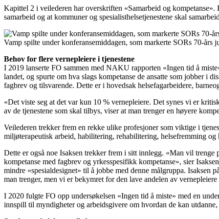
Kapittel 2 i veilederen har overskriften «Samarbeid og kompetanse». 
samarbeid og at kommuner og spesialisthelsetjenestene skal samarbeide.
Vamp spilte under konferansemiddagen, som markerte SORs 70-års ju
Behov for flere vernepleiere i tjenestene
I 2019 lanserte FO sammen med NAKU rapporten «Ingen tid å miste». 
landet, og spurte om hva slags kompetanse de ansatte som jobber i dis
fagbrev og tilsvarende. Dette er i hovedsak helsefagarbeidere, barneog
«Det viste seg at det var kun 10 % vernepleiere. Det synes vi er kriti
av de tjenestene som skal tilbys, viser at man trenger en høyere komp
Veilederen trekker frem en rekke ulike profesjoner som viktige i tje
miljøterapeutisk arbeid, habilitering, rehabilitering, helsefremming og 
Dette er også noe Isaksen trekker frem i sitt innlegg. «Man vil tren
kompetanse med fagbrev og yrkesspesifikk kompetanse», sier Isaksen 
mindre «spesialdesignet» til å jobbe med denne målgruppa. Isaksen påp
man trenger, men vi er bekymret for den lave andelen av vernepleiere 
I 2020 fulgte FO opp undersøkelsen «Ingen tid å miste» med en unders
innspill til myndigheter og arbeidsgivere om hvordan de kan utdanne, 