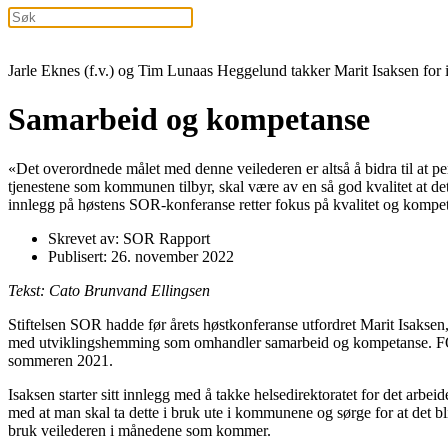
Jarle Eknes (f.v.) og Tim Lunaas Heggelund takker Marit Isaksen for
Samarbeid og kompetanse
«Det overordnede målet med denne veilederen er altså å bidra til at p
tjenestene som kommunen tilbyr, skal være av en så god kvalitet at de
innlegg på høstens SOR-konferanse retter fokus på kvalitet og kompeta
Skrevet av: SOR Rapport
Publisert: 26. november 2022
Tekst: Cato Brunvand Ellingsen
Stiftelsen SOR hadde før årets høstkonferanse utfordret Marit Isaksen,
med utviklingshemming som omhandler samarbeid og kompetanse. FO er 
sommeren 2021.
Isaksen starter sitt innlegg med å takke helsedirektoratet for det arbe
med at man skal ta dette i bruk ute i kommunene og sørge for at det bli
bruk veilederen i månedene som kommer.