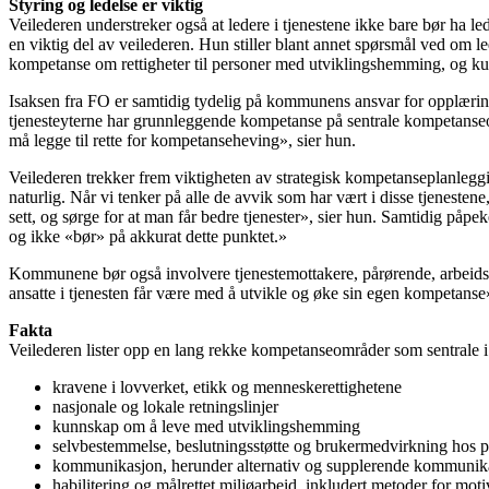
Styring og ledelse er viktig
Veilederen understreker også at ledere i tjenestene ikke bare bør ha 
en viktig del av veilederen. Hun stiller blant annet spørsmål ved om
kompetanse om rettigheter til personer med utviklingshemming, og ku
Isaksen fra FO er samtidig tydelig på kommunens ansvar for opplæring
tjenesteyterne har grunnleggende kompetanse på sentrale kompetans
må legge til rette for kompetanseheving», sier hun.
Veilederen trekker frem viktigheten av strategisk kompetanseplanleggin
naturlig. Når vi tenker på alle de avvik som har vært i disse tjenest
sett, og sørge for at man får bedre tjenester», sier hun. Samtidig påp
og ikke «bør» på akkurat dette punktet.»
Kommunene bør også involvere tjenestemottakere, pårørende, arbeidstak
ansatte i tjenesten får være med å utvikle og øke sin egen kompetanse
Fakta
Veilederen lister opp en lang rekke kompetanseområder som sentrale i
kravene i lovverket, etikk og menneskerettighetene
nasjonale og lokale retningslinjer
kunnskap om å leve med utviklingshemming
selvbestemmelse, beslutningsstøtte og brukermedvirkning hos
kommunikasjon, herunder alternativ og supplerende kommuni
habilitering og målrettet miljøarbeid, inkludert metoder for mot