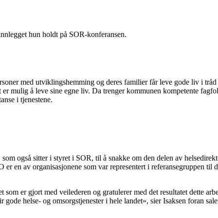
 innlegget hun holdt på SOR-konferansen.
ersoner med utviklingshemming og deres familier får leve gode liv i trå
t er mulig å leve sine egne liv. Da trenger kommunen kompetente fagfolk
nse i tjenestene.
 som også sitter i styret i SOR, til å snakke om den delen av helsedirek
en av organisasjonene som var representert i referansegruppen til dire
idet som er gjort med veilederen og gratulerer med det resultatet dette a
r gode helse- og omsorgstjenester i hele landet», sier Isaksen foran sale