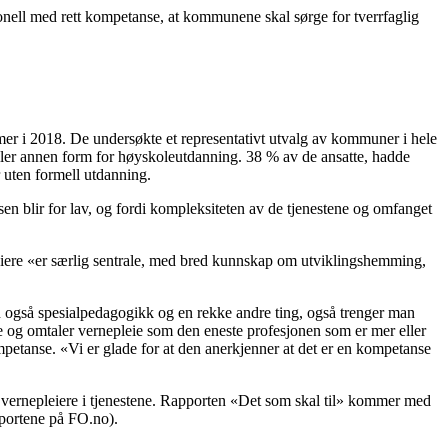
onell med rett kompetanse, at kommunene skal sørge for tverrfaglig
 i 2018. De undersøkte et representativt utvalg av kommuner i hele
eller annen form for høyskoleutdanning. 38 % av de ansatte, hadde
r uten formell utdanning.
sen blir for lav, og fordi kompleksiteten av de tjenestene og omfanget
leiere «er særlig sentrale, med bred kunnskap om utviklingshemming,
n også spesialpedagogikk og en rekke andre ting, også trenger man
 og omtaler vernepleie som den eneste profesjonen som er mer eller
petanse. «Vi er glade for at den anerkjenner at det er en kompetanse
 vernepleiere i tjenestene. Rapporten «Det som skal til» kommer med
pportene på FO.no).