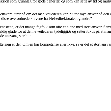
leksjon som grunnlag for gode tjenester, og som kan sette av tid og muligh
eltakere lurer på om det med veilederen kan bli for mye ansvar på den en
le disse overordnede kravene fra Helsedirektoratet og andre?
nestene, er det mange fagfolk som ofte er alene med stort ansvar. Samtid
ig glade for at denne veilederen tydeliggjør og setter fokus på at man s
de ansvar», sier hun.
kelte som er der. Om en har kompetanse eller ikke, så er det et stort an