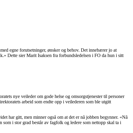
d med egne forutsetninger, ønsker og behov. Det innebærer jo at
.» Dette sier Marit Isaksen fra forbundsledelsen i FO da hun i sitt
toratets nye veileder om gode helse og omsorgstjenester til personer
ktoratets arbeid som endte opp i veilederen som ble utgitt
rbeidet har gitt, men minner også om at det er nå jobben begynner. «Nå
n som i stor grad består av fagfolk og ledere som nettopp skal ta i