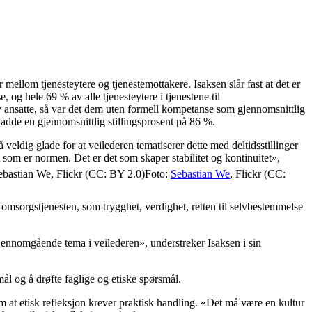
r mellom tjenesteytere og tjenestemottakere. Isaksen slår fast at det er
og hele 69 % av alle tjenesteytere i tjenestene til
av ansatte, så var det dem uten formell kompetanse som gjennomsnittlig
 hadde en gjennomsnittlig stillingsprosent på 86 %.
 veldig glade for at veilederen tematiserer dette med deltidsstillinger
t som er normen. Det er det som skaper stabilitet og kontinuitet»,
Foto:
Sebastian We
, Flickr (CC:
og omsorgstjenesten, som trygghet, verdighet, retten til selvbestemmelse
jennomgående tema i veilederen», understreker Isaksen i sin
mål og å drøfte faglige og etiske spørsmål.
om at etisk refleksjon krever praktisk handling. «Det må være en kultur