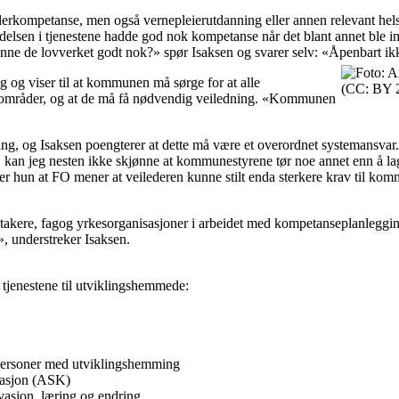
lederkompetanse, men også vernepleierutdanning eller annen relevant he
 ledelsen i tjenestene hadde god nok kompetanse når det blant annet bl
nne de lovverket godt nok?» spør Isaksen og svarer selv: «Åpenbart ik
 og viser til at kommunen må sørge for at alle
(CC: BY 2
eområder, og at de må få nødvendig veiledning. «Kommunen
g, og Isaksen poengterer at dette må være et overordnet systemansvar. «
ene, kan jeg nesten ikke skjønne at kommunestyrene tør noe annet enn å 
eker hun at FO mener at veilederen kunne stilt enda sterkere krav til ko
ere, fagog yrkesorganisasjoner i arbeidet med kompetanseplanlegging. «De
», understreker Isaksen.
 tjenestene til utviklingshemmede:
 personer med utviklingshemming
kasjon (ASK)
ivasjon, læring og endring