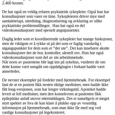
2.460 kroner.
De har også en veldig erfaren psykiatrisk sykepleier. Også han har
konsultasjoner som varer en time. Sykepleieren driver mye med
samtaleterapi, utredning, diagnostisering og avklaring av ulike
psykiatriske problemstillinger. Han har også en del
videokonsultasjoner med spesielt angstpasienter.
Daglig leder som er koordinerende sykepleier har mange funksjoner,
men de viktigste er å rykke ut på det som er faglig vanskelig i
utgangspunktet for dem som er ”der ute”. Det kan innebære akutte
konsultasjoner der de bor, kontroller, sårstell osv. Hun har også
videokonsultasjoner som del av sin arbeidsmetode.
Når noen av pasientene blir lagt inn på sykehus, vurderer de om
dette kunne vært unngått om oppfølgingen i forkant hadde vært
annerledes.
De nevner eksempler på fordeler med hjemmebesøk. For eksempel
fant de at en pasient fikk nesten riktige medisiner, men hadde ikke
fått long-versjonen, som har lengre virkningstid. Apoteket hadde
levert ut feil medisiner, men den konsekvens at pasienten fikk
epileptiske anfall utover ettermiddagen. Det er naturligvis et meget
stort spekter av hva de kan klare å plukke opp av vesentlig
informasjon på hjemmebesøk, som man ikke får med seg ved
vanlige konsultasjoner på legekontoret.