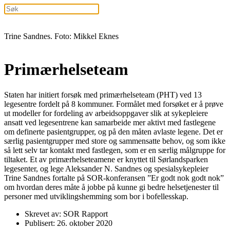
Trine Sandnes. Foto: Mikkel Eknes
Primærhelseteam
Staten har initiert forsøk med primærhelseteam (PHT) ved 13
legesentre fordelt på 8 kommuner. Formålet med forsøket er å prøve
ut modeller for fordeling av arbeidsoppgaver slik at sykepleiere
ansatt ved legesentrene kan samarbeide mer aktivt med fastlegene
om definerte pasientgrupper, og på den måten avlaste legene. Det er
særlig pasientgrupper med store og sammensatte behov, og som ikke
så lett selv tar kontakt med fastlegen, som er en særlig målgruppe for
tiltaket. Et av primærhelseteamene er knyttet til Sørlandsparken
legesenter, og lege Aleksander N. Sandnes og spesialsykepleier
Trine Sandnes fortalte på SOR-konferansen ”Er godt nok godt nok”
om hvordan deres måte å jobbe på kunne gi bedre helsetjenester til
personer med utviklingshemming som bor i bofellesskap.
Skrevet av: SOR Rapport
Publisert: 26. oktober 2020