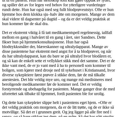
ut til en pasient. Hun har stetoskop som kan gjøre opptak av lyder,
og spiller det av for legen ved behov for ytterligere vurderinger
rundt dette. Hun har også med seg fullt blodprøveutstyr. Ofte er hun
hjemme hos dem klokka sju–halv åtte om morgenen. Mange av dem
skal videre til dagsenter på dagtid – og da er det veldig praktisk at
hun kommer før de skal dra.
Det er ekstremt viktig å få tatt medikamentspeil regelmessig, iallfall
mellom en gang i halvåret til en gang i året, sier Sandnes. Dette
fikser hun på hjemmekonsultasjonene. Hun har også
blodtrykksmåler der, blæreskanner og ultralydapparat. Mange av
disse pasientene har ekstremt med angst for å ta blodprøver, og når
du har ultralydapparat, kan du bare se på ultralyd hvor blodåren er,
og så kan de enkelt sette et vellykket stikk med det samme. Det er de
ikke vant med, de er jo vant med å ha to personell som kommer til
boligen, som kjører med drosje ned til sykehuset i Kristiansand, hvor
diverse sykepleiere først prøver å stikke dem, før de må tilkalle
anestesien. Det blir veldig mye uro, og mange må medisineres med
beroligende medikamenter før de kommer ned. Det er veldig
forstyrrende og ubehagelig for pasienten. Mange ganger drar de med
uforrettet sak tilbake til hjemmet, fordi pasienten ble for urolig.
Og dette kan sykepleier slippe helt i pasientens eget hjem. «Ofte er
det veldig praktisk om morgenen, da er de litt trøtte, og de er ikke så
motvillige. Så det er i grunnen greit. Og jeg ligger på alle fire ned i
senga, og så bare stikker jeg dem, på en måte. Så det har gått utrolig