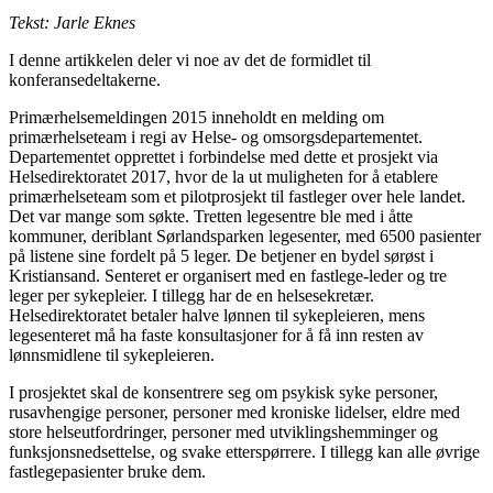
Tekst: Jarle Eknes
I denne artikkelen deler vi noe av det de formidlet til
konferansedeltakerne.
Primærhelsemeldingen 2015 inneholdt en melding om
primærhelseteam i regi av Helse- og omsorgsdepartementet.
Departementet opprettet i forbindelse med dette et prosjekt via
Helsedirektoratet 2017, hvor de la ut muligheten for å etablere
primærhelseteam som et pilotprosjekt til fastleger over hele landet.
Det var mange som søkte. Tretten legesentre ble med i åtte
kommuner, deriblant Sørlandsparken legesenter, med 6500 pasienter
på listene sine fordelt på 5 leger. De betjener en bydel sørøst i
Kristiansand. Senteret er organisert med en fastlege-leder og tre
leger per sykepleier. I tillegg har de en helsesekretær.
Helsedirektoratet betaler halve lønnen til sykepleieren, mens
legesenteret må ha faste konsultasjoner for å få inn resten av
lønnsmidlene til sykepleieren.
I prosjektet skal de konsentrere seg om psykisk syke personer,
rusavhengige personer, personer med kroniske lidelser, eldre med
store helseutfordringer, personer med utviklingshemminger og
funksjonsnedsettelse, og svake etterspørrere. I tillegg kan alle øvrige
fastlegepasienter bruke dem.