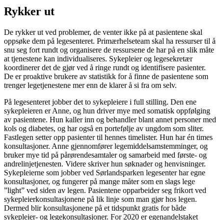
Rykker ut
De rykker ut ved problemer, de venter ikke på at pasientene skal
oppsøke dem på legesenteret. Primærhelseteam skal ha ressurser til å
snu seg fort rundt og organisere de ressursene de har på en slik måte
at tjenestene kan individualiseres. Sykepleier og legesekretær
koordinerer det de gjør ved å ringe rundt og identifisere pasienter.
De er proaktive brukere av statistikk for å finne de pasientene som
trenger legetjenestene mer enn de klarer å si fra om selv.
På legesenteret jobber det to sykepleiere i full stilling. Den ene
sykepleieren er Anne, og hun driver mye med somatisk oppfølging
av pasientene. Hun kaller inn og behandler blant annet personer med
kols og diabetes, og har også en portefølje av ungdom som sliter.
Fastlegen setter opp pasienter til hennes timelister. Hun har én times
konsultasjoner. Anne gjennomfører legemiddelsamstemminger, og
bruker mye tid på pårørendesamtaler og samarbeid med første- og
andrelinjetjenesten. Videre skriver hun søknader og henvisninger.
Sykepleierne som jobber ved Sørlandsparken legesenter har egne
konsultasjoner, og fungerer på mange måter som en slags lege
”light” ved siden av legen. Pasientene opparbeider seg frikort ved
sykepleierkonsultasjonene på lik linje som man gjør hos legen.
Dermed blir konsultasjonene på et tidspunkt gratis for både
sykepleier- og legekonsultasjoner. For 2020 er egenandelstaket