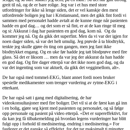
greit til nå, og de er bare rolige. Jeg var i et hus med store
utfordringer for ikke så lenge siden, det er vel kanskje den mest
utfordrende boligen jeg har i Kristiansand, men det gikk fint fordi vi
sammen med personalet hadde avtalt at de kunne ringe når pasienten
hadde en god dag… og det som er så fint, er at de kan ringe til meg
og si: Akkurat i dag har pasienten en god dag, kom nå. Og da
kommer jeg nå. Og da gikk det superfint. Men da vi var der igjen for
noen dager siden, så var det helt umulig. Jeg prøvde å ta blodtrykk,
tenkte jeg skulle gjøre én ting om gangen, men jeg fant ikke
blodtrykket engang. Og en uke før hadde jeg tatt blodprøve med fire
glass. Så det er liksom … men da var jeg der akkurat da han hadde
en god dag. Og fire dager etterpå var det ikke noen god dag, og da
var det ingenting som var aktuelt, da gikk det veggimellom, alt».
De har også med tommel-EKG, blant annet fordi noen bruker
spesielle medikamenter som trenger vurdering av rytme-EKG i
etterkant.
De har også satt i gang med digitalisering, de har
videokonsultasjoner med fire boliger. Det vil si at de først kan gå inn
i en bolig, gjøre seg kjent med pasienten og personalet, og så følge
opp personale og pasient på video etterpå. «Det er supereffektivt, for
da kan jeg få tilbakemelding på hvordan legens vurderinger har blitt
fulgt opp i forhold til medisinering, endring i medisinering.» For
fastleger er det ganske så effektivt, for det tar maksimalt ti minutter.