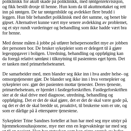
poliklinikk for akutt skade på poliklinikk, med røntgenrekvisisjon,
og fikk bestilt drosje til henne. Hun kom da til akuttmottaket og rett
inn på røntgen. De tar røntgenbilde og avdekker flere brudd i
leggen. Hun blir behandlet poliklinisk med det samme, og benet ble
gipset. Alternativet kunne vært mye senere avdekking av problemet,
og et styr rundt vurderinger og behandling som ikke hadde vært bra
for henne.
Med denne måten å jobbe på utfører helsepersonellet mye av jobben
der personen bor. De bruker sykepleier som er delegert til å gjøre
legeoppgaver i boligen. Utredning, behandling og oppfølging kan
da foregå relativt sømløst i tilknytning til pasientens eget hjem. Det
er tanken med primærhelseteamet.
De samarbeider med, men blander seg ikke inn i hva andre helse- og
omsorgstjenester gjør. De blander seg ikke inn i hva vernepleier og
sykepleier osv. gjør der pasienten mottar tjenester. Deres tjeneste,
primærhelseteam, er hjemlet i fastlegeforskriften. Fastlegeforskriften
sier at de skal drive med diagnose, utredning, behandling og
oppfølging. Det er det de skal gjøre, det er det de skal være gode på,
og det er det de skal bredde ut, proaktivt, til brukerne som er ute, og
som er dårlige på å etterspørre tjenestene.
Sykepleier Trine Sandnes forteller at hun har med seg mye utstyr på
hjemmekonsultasjonene, mye mer enn en legevaktslege tar med seg