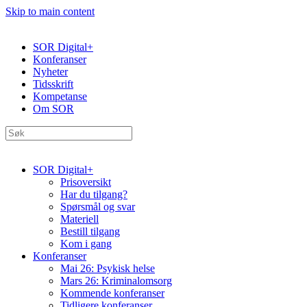
Skip to main content
SOR Digital+
Konferanser
Nyheter
Tidsskrift
Kompetanse
Om SOR
SOR Digital+
Prisoversikt
Har du tilgang?
Spørsmål og svar
Materiell
Bestill tilgang
Kom i gang
Konferanser
Mai 26: Psykisk helse
Mars 26: Kriminal­omsorg
Kommende konferanser
Tidligere konferanser