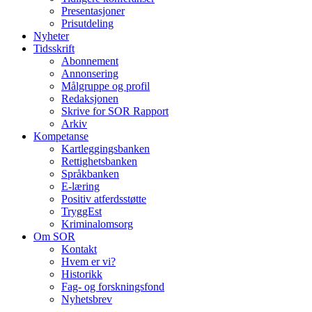
Presentasjoner
Prisutdeling
Nyheter
Tidsskrift
Abonnement
Annonsering
Målgruppe og profil
Redaksjonen
Skrive for SOR Rapport
Arkiv
Kompetanse
Kartleggingsbanken
Rettighetsbanken
Språkbanken
E-læring
Positiv atferdsstøtte
TryggEst
Kriminalomsorg
Om SOR
Kontakt
Hvem er vi?
Historikk
Fag- og forskningsfond
Nyhetsbrev