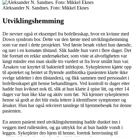
Aleksander N. Sandnes. Foto: Mikkel Eknes
Utviklingshemming
De nevner også et eksempel fra bofellesskap, hvor en kvinne med
Down syndrom bor. Dette var den første med utviklingshemming
som var med i dette prosjektet. Ved første besøk virket hun døende,
og nær i en komatøs tilstand. Slik hadde hun vært i flere dager. Det
ble foretatt en rekke undersøkelser, som viste at alvorligheten var
langt mindre enn man skulle tro vurdert ut fra hvor utslått hun var.
Årsaken var knyttet til bakteriell infeksjon. Sykepleieren kjørte opp
til apoteket og hentet ut flytende antibiotika (pasienten klarte ikke
svelge tabletter i den tilstanden), og fikk sammen med personalet i
bofellesskapet gitt henne behandlingen. Ved kontroll to dager etter
hadde hun kviknet nok til, slik at hun klarte å spise litt, og etter 14
dager var hun like klar og aktiv som før. Nå kjenner sykepleieren
henne så godt at det blir enda lettere å identifisere symptomer og
årsaker. Hun har også rekvirert tannlege til hjemmebesøk for denne
pasienten.
En annen pasient med utviklingshemming hadde dunket inn i
veggen med rullestolen, og ga uttrykk for at hun hadde vondt i
leggen. Sykepleier dro hjem til henne, foretok henvisning til