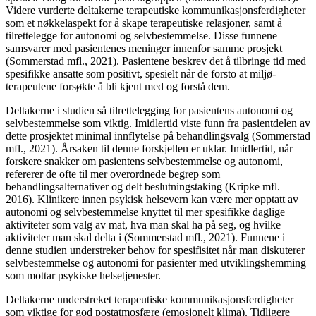
Videre vurderte deltakerne terapeutiske kommunikasjonsferdigheter
som et nøkkel­aspekt for å skape terapeutiske relasjoner, samt å
tilrettelegge for autonomi og selvbestemmelse. Disse funnene
samsvarer med pasientenes meninger innenfor samme prosjekt
(Sommerstad mfl., 2021). Pasientene beskrev det å tilbringe tid med
spesifikke ansatte som positivt, spesielt når de forsto at miljø­
terapeutene forsøkte å bli kjent med og forstå dem.
Deltakerne i studien så tilrettelegging for pasientens autonomi og
selv­bestem­melse som viktig. Imidlertid viste funn fra pasientdelen av
dette prosjektet minimal innflytelse på behandlingsvalg (Sommerstad
mfl., 2021). Årsaken til denne forskjellen er uklar. Imidlertid, når
forskere snakker om pasientens selvbestemmelse og autonomi,
refererer de ofte til mer overordnede begrep som
behandlingsalternativer og delt beslutningstaking (Kripke mfl.
2016). Klinikere innen psykisk helsevern kan være mer opptatt av
autonomi og selv­bestemmelse knyttet til mer spesifikke daglige
aktiviteter som valg av mat, hva man skal ha på seg, og hvilke
aktiviteter man skal delta i (Sommerstad mfl., 2021). Funnene i
denne studien understreker behov for spesifisitet når man diskuterer
selvbestemmelse og autonomi for pasienter med utviklingshemming
som mottar psykiske helsetjenester.
Deltakerne understreket terapeutiske kommunikasjonsferdigheter
som viktige for god postatmosfære (emosjonelt klima). Tidligere