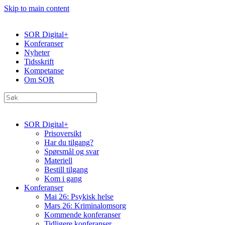
Skip to main content
SOR Digital+
Konferanser
Nyheter
Tidsskrift
Kompetanse
Om SOR
SOR Digital+
Prisoversikt
Har du tilgang?
Spørsmål og svar
Materiell
Bestill tilgang
Kom i gang
Konferanser
Mai 26: Psykisk helse
Mars 26: Kriminal­omsorg
Kommende konferanser
Tidligere konferanser