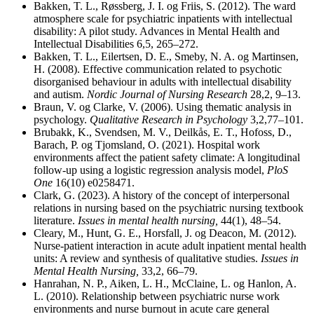
Bakken, T. L., Røssberg, J. I. og Friis, S. (2012). The ward
atmosphere scale for psychiatric inpatients with intellectual
disability: A pilot study. Advances in Mental Health and
Intellectual Disabilities 6,5, 265–272.
Bakken, T. L., Eilertsen, D. E., Smeby, N. A. og Martinsen,
H. (2008). Effective communication related to psychotic
disorganised behaviour in adults with intellectual disability
and autism.
Nordic Journal of Nursing Research
28,2, 9–13.
Braun, V. og Clarke, V. (2006). Using thematic analysis in
psychology.
Qualitative Research in Psychology
3,2,77–101.
Brubakk, K., Svendsen, M. V., Deilkås, E. T., Hofoss, D.,
Barach, P. og Tjomsland, O. (2021). Hospital work
environments affect the patient safety climate: A longitudinal
follow-up using a logistic regression analysis model,
PloS
One
16(10) e0258471.
Clark, G. (2023). A history of the concept of interpersonal
relations in nursing based on the psychiatric nursing textbook
literature.
Issues in mental health nursing,
44(1), 48–54.
Cleary, M., Hunt, G. E., Horsfall, J. og Deacon, M. (2012).
Nurse-patient interaction in acute adult inpatient mental health
units: A review and synthesis of qualitative studies.
Issues in
Mental Health Nursing,
33,2, 66–79.
Hanrahan, N. P., Aiken, L. H., McClaine, L. og Hanlon, A.
L. (2010). Relationship between psychiatric nurse work
environments and nurse burnout in acute care general