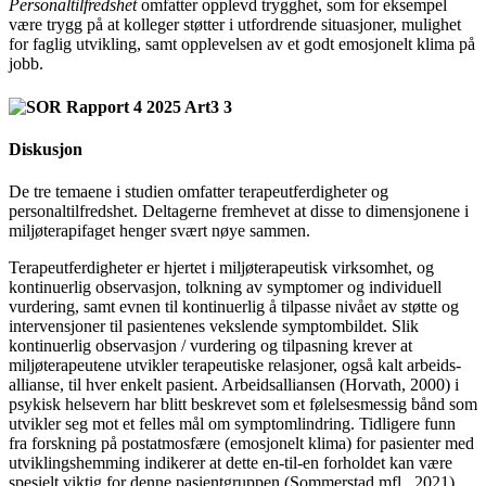
Personaltilfredshet
omfatter opplevd trygghet, som for eksempel
være trygg på at kolleger støtter i utfordrende situasjoner, mulighet
for faglig utvikling, samt opplevelsen av et godt emosjonelt klima på
jobb.
Diskusjon
De tre temaene i studien omfatter terapeutferdigheter og
personaltilfredshet. Deltagerne fremhevet at disse to dimensjonene i
miljøterapifaget henger svært nøye sammen.
Terapeutferdigheter er hjertet i miljø­terapeutisk virksomhet, og
kontinuerlig observasjon, tolkning av symptomer og individuell
vurdering, samt evnen til kontinuerlig å tilpasse nivået av støtte og
intervensjoner til pasientenes vekslende symptombildet. Slik
kontinuerlig observasjon / vurdering og tilpasning krever at
miljøterapeutene utvikler terapeutiske relasjoner, også kalt arbeids­
allianse, til hver enkelt pasient. Arbeids­alliansen (Horvath, 2000) i
psykisk helse­vern har blitt beskrevet som et følelsesmessig bånd som
utvikler seg mot et felles mål om symptomlindring. Tidligere funn
fra forskning på postatmosfære (emosjonelt klima) for pasienter med
utviklings­hemming indikerer at dette en-til-en forholdet kan være
spesielt viktig for denne pasientgruppen (Sommerstad mfl., 2021).