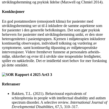
utviklingshemming og psykisk lidelse (Maxwell og Chmiel 2014).
Konklusjoner
En god postatmosfære (emosjonelt klima) for pasienter med
utviklingshemming ser ut til å inkludere de samme aspektene som
for pasienter i den generelle befolkningen. Det som gjør psykisk
helsevern for pasienter med utviklingshemming unikt, er den store
heterogeniteten i pasient­
gruppen. Kjernen i miljøterapien inkluderer
kontinuerlig observasjon, individuell tolkning og vurdering av
symptomene, samt kontinuerlig tilpasning av miljø­terapeutiske
intervensjoner. Videre fremhever funnene at personalets arbeids­
miljø, sikkerhet og evne til å utvikle sine terapeutiske ferdigheter,
spiller en nøkkel­rolle. Det er imidlertid stort behov for mer forskning
på dette området.
Referanser
Bakken, T.L. (2021). Behavioural equivalents of
schizophrenia in people with intellectual disability and autism
spectrum disorder. A selective review.
International Journal of
Developmental Disabilities,
67,5, 310–317.