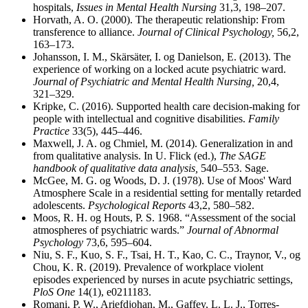
hospitals,
Issues in Mental Health Nursing
31,3, 198–207.
Horvath, A. O. (2000). The therapeutic relationship: From
transference to alliance.
Journal of Clinical Psychology,
56,2,
163–173.
Johansson, I. M., Skärsäter, I. og Danielson, E. (2013). The
experience of working on a locked acute psychiatric ward.
Journal of Psychiatric and Mental Health Nursing,
20,4,
321–329.
Kripke, C. (2016). Supported health care decision-making for
people with intellectual and cognitive disabilities.
Family
Practice
33(5), 445–446.
Maxwell, J. A. og Chmiel, M. (2014). Generalization in and
from qualitative analysis. In U. Flick (ed.),
The SAGE
handbook of qualitative data analysis,
540–553. Sage.
McGee, M. G. og Woods, D. J. (1978). Use of Moos' Ward
Atmosphere Scale in a residential setting for mentally retarded
adolescents.
Psychological Reports
43,2, 580–582.
Moos, R. H. og Houts, P. S. 1968. “Assessment of the social
atmospheres of psychiatric wards.”
Journal of Abnormal
Psychology
73,6, 595–604.
Niu, S. F., Kuo, S. F., Tsai, H. T., Kao, C. C., Traynor, V., og
Chou, K. R. (2019). Prevalence of workplace violent
episodes experienced by nurses in acute psychiatric settings,
PloS One
14(1), e0211183.
Romani, P. W., Ariefdjohan, M., Gaffey, L. L. J., Torres‐