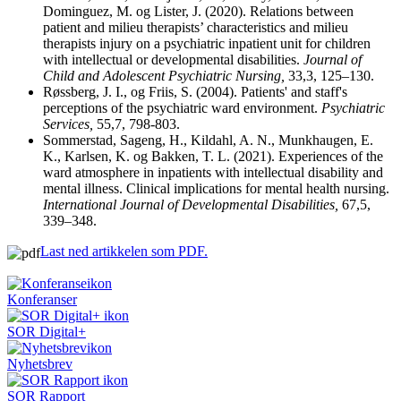
Dominguez, M. og Lister, J. (2020). Relations between
patient and milieu therapists’ characteristics and milieu
therapists injury on a psychiatric inpatient unit for children
with intellectual or developmental disabilities.
Journal of
Child and Adolescent Psychiatric Nursing,
33,3, 125–130.
Røssberg, J. I., og Friis, S. (2004). Patients' and staff's
perceptions of the psychiatric ward environment.
Psychiatric
Services,
55,7, 798-803.
Sommerstad, Sageng, H., Kildahl, A. N., Munkhaugen, E.
K., Karlsen, K. og Bakken, T. L. (2021). Experiences of the
ward atmosphere in inpatients with intellectual disability and
mental illness. Clinical implications for mental health nursing.
International Journal of Developmental Disabilities,
67,5,
339–348.
Last ned artikkelen som PDF
.
Konferanser
SOR Digital+
Nyhetsbrev
SOR Rapport