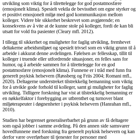
utvikling som viktig for å tilrettelegge for god postatmosfære
(emosjonelt klima). Spesielt vektla de bevissthet om egne styrker og
et positivt emosjonelt miljø med god kommunikasjon mellom
kolleger. Videre ble sikkerhet beskrevet som avgjørende; en
konsekvens av å vite at de kunne stole på kolleger, fordi de kan bli
utsatt for vold fra pasienter (Cleary mfl. 2012).
I tillegg til sikkerhet og muligheter for faglig utvikling, fremhevet
deltakerne arbeidsmiljøet og spesielt trivsel som en viktig grunn til å
arbeide i akkurat denne avdelingen. Følelsen av fellesskap, tillit til
kolleger i truende eller utfordrende situasjoner, en felles sans for
humor, og å arbeide sammen for å tilrettelegge for en god
postatmosfære (emosjonelt klima). Funnene er i tråd med funn fra
generelt psykisk helsevern (Røssberg og Friis 2004; Romani mfl.,
2020). Deltagerne understreket tilstrekkelig bemanning som viktig
for å utvikle gode forhold til kolleger, samt gi muligheter for faglig
utvikling. Tidligere forskning har vist at tilstrekkelig bemanning er
en nøkkelfaktor i forebygging av utbrenthet og turnover blant
miljøterapeuter i døgn­enheter i psykisk helsevern (Hanrahan mfl.,
2010).
Studien har begrenset generaliserbarhet på grunn av få deltagere
som også jobber i samme avdeling. På den annen side samsvarer
hovedfunnene med forskning fra generelt psykisk helsevern og kan
derfor være overførbare til tjenester for personer med