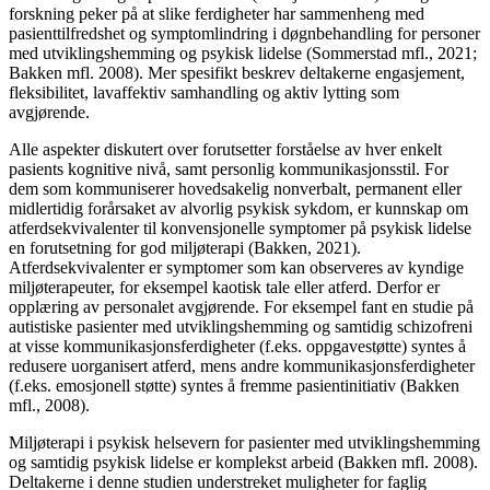
forskning peker på at slike ferdigheter har sammenheng med
pasienttilfredshet og symptomlindring i døgnbehandling for personer
med utviklingshemming og psykisk lidelse (Sommerstad mfl., 2021;
Bakken mfl. 2008). Mer spesifikt beskrev deltakerne engasjement,
fleksibilitet, lavaffektiv samhandling og aktiv lytting som
avgjørende.
Alle aspekter diskutert over forutsetter forståelse av hver enkelt
pasients kognitive nivå, samt personlig kommunikasjonsstil. For
dem som kommuniserer hovedsakelig nonverbalt, permanent eller
midlertidig forårsaket av alvorlig psykisk sykdom, er kunnskap om
atferdsekvivalenter til konvensjonelle symptomer på psykisk lidelse
en forutsetning for god miljøterapi (Bakken, 2021).
Atferdsekvivalenter er symptomer som kan observeres av kyndige
miljøterapeuter, for eksempel kaotisk tale eller atferd. Derfor er
opplæring av personalet avgjørende. For eksempel fant en studie på
autistiske pasienter med utviklingshemming og samtidig schizofreni
at visse kommunikasjons­ferdigheter (f.eks. oppgavestøtte) syntes å
redusere uorganisert atferd, mens andre kommunikasjonsferdigheter
(f.eks. emosjonell støtte) syntes å fremme pasientinitiativ (Bakken
mfl., 2008).
Miljøterapi i psykisk helsevern for pasienter med utviklingshemming
og
samtidig psykisk lidelse er komplekst arbeid
(Bakken mfl. 2008).
Deltakerne i denne studien understreket muligheter for faglig