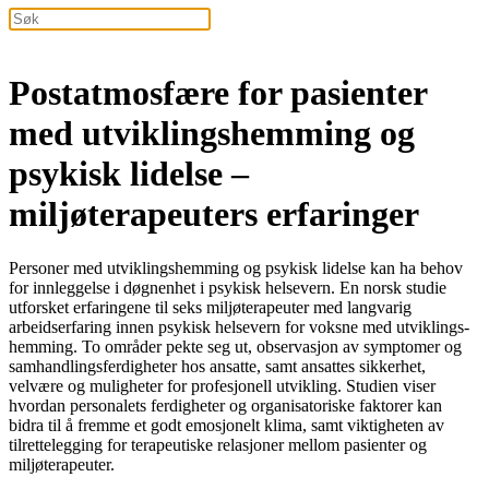
Postatmosfære for pasienter
med utviklings­hemming og
psykisk lide­lse –
miljøterapeuters erfaringer
Personer med utviklingshemming og psykisk lidelse kan ha behov
for innleggelse i døgnenhet i psykisk helsevern. En norsk studie
utforsket erfaringene til seks miljøterapeuter med langvarig
arbeidserfaring innen psykisk helsevern for voksne med utviklings-
hemming. To områder pekte seg ut, observasjon av
symptomer og
samhandlingsferdigheter hos ansatte
, samt ansattes sikkerhet,
velvære og muligheter for profesjonell utvikling.
Studien viser
hvordan personalets
ferdigheter og organisatoriske faktorer kan
bidra til å fremme et godt emosjonelt klima, samt viktig­heten av
tilrettelegging
for terapeutiske relasjoner mellom
pasienter og
miljøterapeuter.