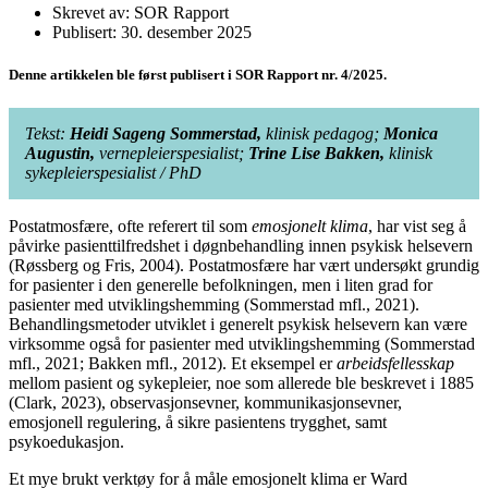
Skrevet av: SOR Rapport
Publisert: 30. desember 2025
Denne artikkelen ble først publisert i SOR Rapport nr. 4/2025.
Tekst:
Heidi Sageng Sommerstad,
klinisk pedagog;
Monica
Augustin,
vernepleierspesialist;
Trine Lise Bakken,
klinisk
sykepleierspesialist / PhD
Postatmosfære, ofte referert til som
emosjonelt klima
, har vist seg å
påvirke pasienttilfredshet i døgnbehandling innen psykisk helsevern
(Røssberg og Fris, 2004). Postatmosfære har vært undersøkt grundig
for pasienter i den generelle befolkningen, men i liten grad for
pasienter med utviklings­hemming (Sommerstad mfl., 2021).
Behandlingsmetoder utviklet i generelt psykisk helsevern kan være
virksomme også for pasienter med utviklingshemming (Sommerstad
mfl., 2021; Bakken mfl., 2012). Et eksempel er
arbeidsfellesskap
mellom pasient og sykepleier, noe som allerede ble beskrevet i 1885
(Clark, 2023), observasjonsevner, kommunikasjonsevner,
emosjonell regulering, å sikre pasientens trygghet, samt
psykoedukasjon.
Et mye brukt verktøy for å måle emosjonelt klima er Ward