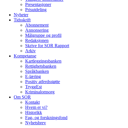
Presentasjoner
Prisutdeling
Nyheter
Tidsskrift
Abonnement
Annonsering
Målgruppe og profil
Redaksjonen
Skrive for SOR Rapport
Arkiv
Kompetanse
Kartleggingsbanken
Rettighetsbanken
Språkbanken
E-læring
Positiv atferdsstøtte
TryggEst
Kriminalomsorg
Om SOR
Kontakt
Hvem er vi?
Historikk
Fag- og forskningsfond
Nyhetsbrev