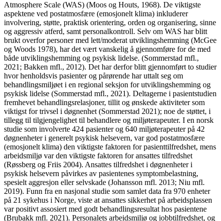
Atmosphere Scale (WAS) (Moos og Houts, 1968). De viktigste
aspektene ved postatmosfære (emosjonelt klima) inkluderer
involvering, støtte, praktisk orientering, orden og organisering, sinne
og aggressiv atferd, samt personalkontroll. Selv om WAS har blitt
brukt overfor personer med lett/moderat utviklingshemming (McGee
og Woods 1978), har det vært vanskelig å gjennomføre for de med
både utviklings­hemming og psykisk lidelse. (Sommerstad mfl.,
2021; Bakken mfl., 2012). Det har derfor blitt gjennomført to studier
hvor henholdsvis pasienter og pårørende har uttalt seg om
behandlingsmiljøet i en regional seksjon for utviklingshemming
og
psykisk lidelse (Sommerstad mfl., 2021).
Deltagerne i pasientstudien
fremhevet behandlingsrelasjoner, tillit og ønskede aktiviteter som
viktigst for trivsel i døgn­enhet (Sommerstad 2021); noe de støttet, i
tillegg til tilgjengelighet til behandlere og miljøterapeuter. I en norsk
studie som involverte 424 pasienter og 640 miljø­terapeuter på 42
døgnenheter i generelt psykisk helsevern, var god postatmosfære
(emosjonelt klima) den viktigste faktoren for pasienttilfredshet, mens
arbeidsmiljø var den viktigste faktoren for ansattes tilfredshet
(Røssberg og Friis 2004). Ansattes tilfredshet i døgnenheter i
psykisk helsevern påvirkes av pasientenes symptom­belastning,
spesielt aggresjon eller selvskade (Johansson mfl. 2013; Niu mfl.
2019). Funn fra en nasjonal studie som samlet data fra 970 enheter
på 21 sykehus i Norge, viste at ansattes sikkerhet på arbeids­plassen
var positivt assosiert med godt behandlingsresultat hos pasientene
(Brubakk mfl. 2021). Personalets arbeids­miljø og jobbtilfredshet, og