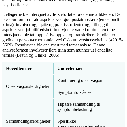
psykisk lidelse.
Deltagerne ble intervjuet av første­forfatter av denne artikkelen. De
ble spurt om sentrale aspekter ved god post­atmosfære (emosjonelt
klima); involvering, støtte og praktisk orientering, i tillegg til
aspekter ved jobbtilfredshet. Intervjuene varte i omtrent én time.
Intervjuene ble tatt opp på lydopptak og transkribert. Studien er
godkjent personvernombudet ved Oslo universitetssykehus (#2015-
5669). Resultatene ble analysert med tema­analyse. Denne
analyseformen involverer flere trinn som munner ut i endelige
temaer (Braun og Clarke, 2006).
Hovedtemaer
Undertemaer
Kontinuerlig observasjon
Observasjonsferdigheter
Symptomforståelse
Tilpasse samhandling til
symptombelastning
Samhandlingsferdigheter
Spesifikke
kommunikasjonsferdigheter