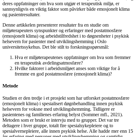
deres oppfatninger om hva som utgjør et terapeutisk miljø, er
sannsynligvis en viktig faktor som påvirker både emosjonelt klima
og pasientresultater.
Denne artikkelen presenterer resultater fra en studie om
miljøterapeuters syns­punkter og erfaringer med postatmosfære
(emosjonelt klima) og arbeidstilfredshet i to døgnenheter i psykisk
helsevern for pasienter med utviklingshemming i Oslo
universitetssykehus. Det ble stilt to forsknings­spørsmål:
Hva er miljøterapeutenes oppfatninger om hva som fremmer
en terapeutisk avdelingsatmosfære?
Hvilke faktorer i arbeidsmiljøet anses som viktige for å
fremme en god postatmosfære (emosjonelt klima)?
Metode
Studien er den tredje i et prosjekt som har
utforsket postatmosfære
(emosjonelt klima)
i spesialisert døgnbehandling innen psykisk
helsevern for voksne med utviklings­hemming. Tidligere er
pasientenes og familienes erfaring belyst (Sommer mfl., 2021).
Metoden som er brukt er intervju med to grupper. Det var tre
deltagere i hver gruppe, totalt fire spesialsykepleiere og to
spesialvernepleiere, alle innen psykisk helse. Alle hadde mer enn 15
års erfaring med personer med utviklingshemming og samtidig