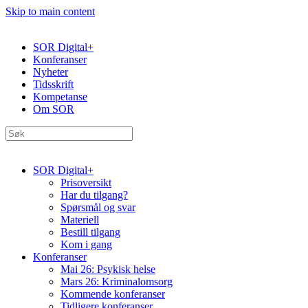
Skip to main content
SOR Digital+
Konferanser
Nyheter
Tidsskrift
Kompetanse
Om SOR
SOR Digital+
Prisoversikt
Har du tilgang?
Spørsmål og svar
Materiell
Bestill tilgang
Kom i gang
Konferanser
Mai 26: Psykisk helse
Mars 26: Kriminal­omsorg
Kommende konferanser
Tidligere konferanser