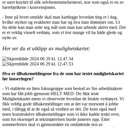
er nært knyttet til ulik selvbestemmelsesteori, noe som også er en av
bærebjelkene i konvensjonen.
- Inne på hvert område skal man kartlegge hvordan ting er i dag,
hvilke styrker og svakheter man har og hva man drømmer om. Ut
fra dette kan man sette seg mål som man kan arbeide aktivt med. Det
er et veldig visuelt verktøy, som vi tror mange vil ha både glede og
nytte av.
Her ser du et utklipp av mulighetskartet:
Hva er tilbakemeldingene fra de som har testet mulighetskartet
før lanseringen?
- Vi etablerte en liten fokusgruppe som bestod av fire arbeidstakere
som har fått jobb gjennom HELT MED. De fikk teste
Mulighetskartet mens vi observerte hvordan de brukte verktøyet. Vi
fikk veldig gode tilbakemeldinger om at det var morsomt å jobbe
med, i tillegg til at de også så verdien av det. De kom også med
noen konstruktive tilbakemeldinger som vi ikke hadde tenkt over,
som for eksempel at tekststørrelsen burde justeres opp. Etter
sommerferien skal vi gjennomføre en omfattende test av