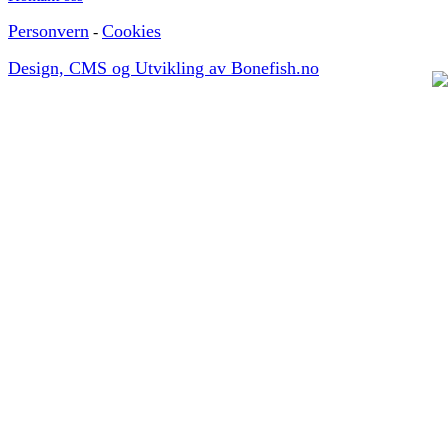
Personvern
Cookies
-
Design, CMS og Utvikling av Bonefish.no