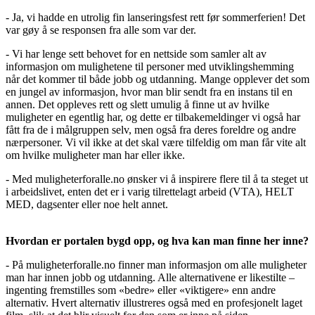
- Ja, vi hadde en utrolig fin lanseringsfest rett før sommerferien! Det
var gøy å se responsen fra alle som var der.
- Vi har lenge sett behovet for en nettside som samler alt av
informasjon om mulighetene til personer med utviklingshemming
når det kommer til både jobb og utdanning. Mange opplever det som
en jungel av informasjon, hvor man blir sendt fra en instans til en
annen. Det oppleves rett og slett umulig å finne ut av hvilke
muligheter en egentlig har, og dette er tilbakemeldinger vi også har
fått fra de i målgruppen selv, men også fra deres foreldre og andre
nærpersoner. Vi vil ikke at det skal være tilfeldig om man får vite alt
om hvilke muligheter man har eller ikke.
- Med muligheterforalle.no ønsker vi å inspirere flere til å ta steget ut
i arbeidslivet, enten det er i varig tilrettelagt arbeid (VTA), HELT
MED, dagsenter eller noe helt annet.
Hvordan er portalen bygd opp, og hva kan man finne her inne?
- På muligheterforalle.no finner man informasjon om alle muligheter
man har innen jobb og utdanning. Alle alternativene er likestilte –
ingenting fremstilles som «bedre» eller «viktigere» enn andre
alternativ. Hvert alternativ illustreres også med en profesjonelt laget