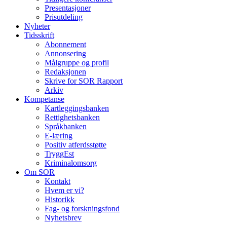
Presentasjoner
Prisutdeling
Nyheter
Tidsskrift
Abonnement
Annonsering
Målgruppe og profil
Redaksjonen
Skrive for SOR Rapport
Arkiv
Kompetanse
Kartleggingsbanken
Rettighetsbanken
Språkbanken
E-læring
Positiv atferdsstøtte
TryggEst
Kriminalomsorg
Om SOR
Kontakt
Hvem er vi?
Historikk
Fag- og forskningsfond
Nyhetsbrev