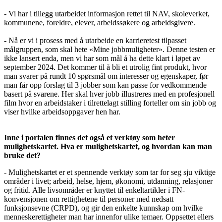
- Vi har i tillegg utarbeidet informasjon rettet til NAV, skoleverket,
kommunene, foreldre, elever, arbeidssøkere og arbeidsgivere.
- Nå er vi i prosess med å utarbeide en karrieretest tilpasset
målgruppen, som skal hete «Mine jobbmuligheter». Denne testen er
ikke lansert enda, men vi har som mål å ha dette klart i løpet av
september 2024. Det kommer til å bli et utrolig fint produkt, hvor
man svarer på rundt 10 spørsmål om interesser og egenskaper, før
man får opp forslag til 3 jobber som kan passe for vedkommende
basert på svarene. Her skal hver jobb illustreres med en profesjonell
film hvor en arbeidstaker i tilrettelagt stilling forteller om sin jobb og
viser hvilke arbeidsoppgaver hen har.
Inne i portalen finnes det også et verktøy som heter
mulighetskartet. Hva er mulighetskartet, og hvordan kan man
bruke det?
- Mulighetskartet er et spennende verktøy som tar for seg sju viktige
områder i livet; arbeid, helse, hjem, økonomi, utdanning, relasjoner
og fritid. Alle livsområder er knyttet til enkeltartikler i FN-
konvensjonen om rettighetene til personer med nedsatt
funksjonsevne (CRPD), og gir den enkelte kunnskap om hvilke
menneskerettigheter man har innenfor ulike temaer. Oppsettet ellers