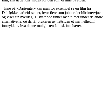
film, slik at det blir visuelt for den som er inne på siden.
- Inne på «Dagsenter» kan man for eksempel se en film fra
Daleløkken arbeidssenter, hvor flere som jobber der blir intervjuet
og viser sin hverdag. Tilsvarende finner man filmer under de andre
alternativene, og da får brukeren av nettsiden et mer helhetlig
inntrykk av hva denne muligheten faktisk innebærer.