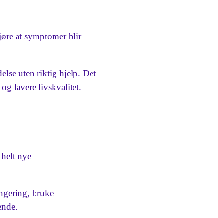
jøre at symptomer blir
lse uten riktig hjelp. Det
og lavere livskvalitet.
helt nye
ungering, bruke
ende.