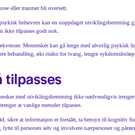
se eller traumer bli oversett.
I psykisk helsevern kan en uoppdaget utviklingshemming g
n ikke tilpasses godt nok.
ekvenser. Mennesker kan gå lenge med alvorlig psykisk lide
igere behandling, økt risiko for tvang, lengre sykdomsforløp 
 tilpasses
nnesker med utviklingshemming ikke nødvendigvis trenger 
enger at vanlige metoder tilpasses.
, sikre at informasjon er forstått, ta hensyn til kognitiv f
lytte til personen selv og involvere nærpersoner og pårør