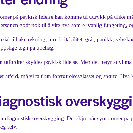
omer på psykisk lidelse kan komme til uttrykk på ulike måte
ersonen godt nok til å vite hva som er vanlig fungering, 
ial tilbaketrekning, uro, irritabilitet, gråt, panikk, selvsk
oppslige tegn på ubehag.
om utfordrer skyldes psykisk lidelse. Men det betyr at vi må 
er atferd, må vi ta fram forstørrelsesglasset og spørre: Hva
diagnostisk overskygg
var diagnostisk overskygging. Det skjer når symptomer på ps
eg selv.