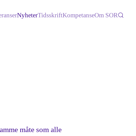
ranser
Nyheter
Tidsskrift
Kompetanse
Om SOR
 samme måte som alle