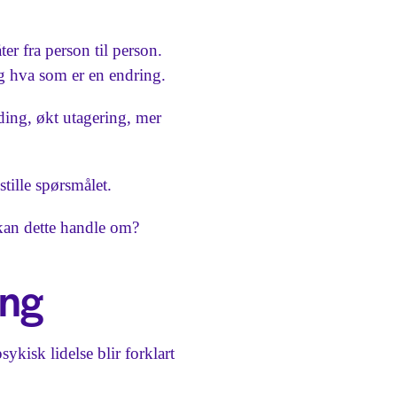
r fra person til person.
og hva som er en endring.
ading, økt utagering, mer
stille spørsmålet.
 kan dette handle om?
ing
ykisk lidelse blir forklart