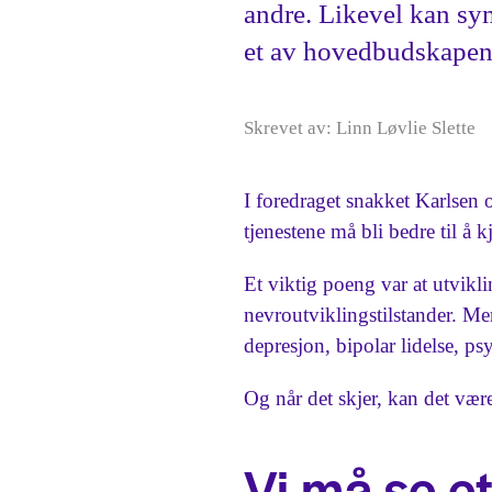
andre. Likevel kan sy
et av hovedbudskapen
Skrevet av: Linn Løvlie Slette
I foredraget snakket Karlsen
tjenestene må bli bedre til å 
Et viktig poeng var at utvik
nevroutviklingstilstander. M
depresjon, bipolar lidelse, psy
Og når det skjer, kan det være
Vi må se e