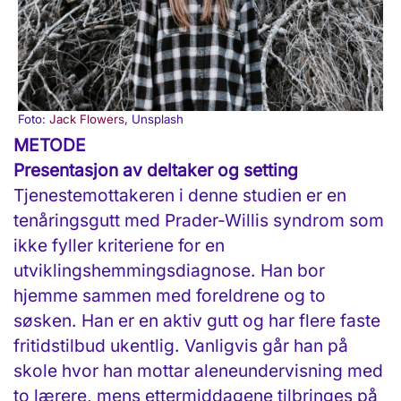
Foto:
Jack Flowers
, Unsplash
METODE
Presentasjon av deltaker og setting
Tjenestemottakeren i denne studien er en
tenåringsgutt med Prader-Willis syndrom som
ikke fyller kriteriene for en
utviklingshemmingsdiagnose. Han bor
hjemme sammen med foreldrene og to
søsken. Han er en aktiv gutt og har flere faste
fritidstilbud ukentlig. Vanligvis går han på
skole hvor han mottar aleneundervisning med
to lærere, mens ettermiddagene tilbringes på