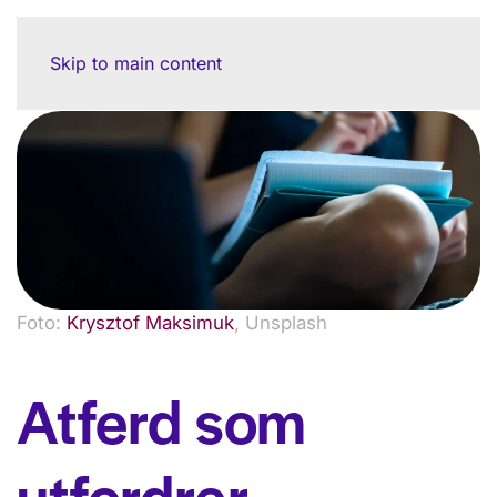
Skip to main content
Foto:
Krysztof Maksimuk
, Unsplash
Atferd som
utfordrer