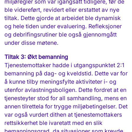
miljøregler som var igangsatt tidligere, før de
ble videreført, revidert eller erstattet av nye
tiltak. Dette gjorde at arbeidet ble dynamisk
og hele tiden under evaluering. Refleksjoner
og debrifingsrutiner ble også gjennomgått
under disse møtene.
Tiltak 3: Økt bemanning
Tjenestemottaker hadde i utgangspunktet 2:1
bemanning på dag- og kveldstid. Dette var for
å kunne tilby meningsfylte aktiviteter i- og
utenfor avlastningsboligen. Dette fordret at en
tjenesteyter stod for all samhandling, mens en
annen tilrettela for trygge miljøbetingelser. Det
var også vurdert dithen at tjenestemottakers
rettsikkerhet ble ivaretatt med en slik
bemanningsgrad, da situasjoner som krevde