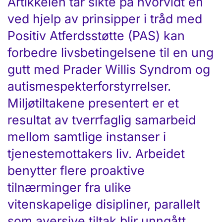
Artikkelen tar sikte på hvorvidt en
ved hjelp av prinsipper i tråd med
Positiv Atferdsstøtte (PAS) kan
forbedre livsbetingelsene til en ung
gutt med Prader Willis Syndrom og
autismespekterforstyrrelser.
Miljøtiltakene presentert er et
resultat av tverrfaglig samarbeid
mellom samtlige instanser i
tjenestemottakers liv. Arbeidet
benytter flere proaktive
tilnærminger fra ulike
vitenskapelige disipliner, parallelt
som aversive tiltak blir unngått.