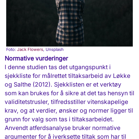
Foto:
Jack Flowers
, Unsplash
Normative vurderinger
I denne studien tas det utgangspunkt i
sjekkliste for målrettet tiltaksarbeid av Løkke
og Salthe (2012). Sjekklisten er et verktøy
som kan brukes for å sikre at det tas hensyn til
validitetstrusler, tilfredsstiller vitenskapelige
krav, og at verdier, ønsker og normer ligger til
grunn for valg som tas i tiltaksarbeidet.
Anvendt atferdsanalyse bruker normative
argumenter for å iverksette tiltak som har til