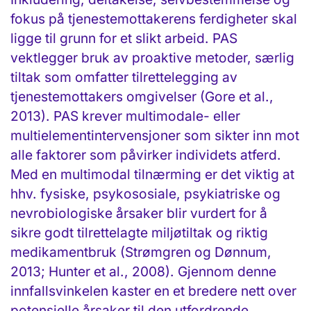
fokus på tjenestemottakerens ferdigheter skal
ligge til grunn for et slikt arbeid. PAS
vektlegger bruk av proaktive metoder, særlig
tiltak som omfatter tilrettelegging av
tjenestemottakers omgivelser (Gore et al.,
2013). PAS krever multimodale- eller
multielementintervensjoner som sikter inn mot
alle faktorer som påvirker individets atferd.
Med en multimodal tilnærming er det viktig at
hhv. fysiske, psykososiale, psykiatriske og
nevrobiologiske årsaker blir vurdert for å
sikre godt tilrettelagte miljøtiltak og riktig
medikamentbruk (Strømgren og Dønnum,
2013; Hunter et al., 2008). Gjennom denne
innfallsvinkelen kaster en et bredere nett over
potensielle årsaker til den utfordrende