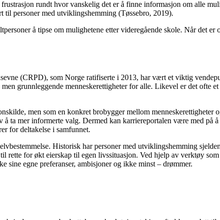
ustrasjon rundt hvor vanskelig det er å finne informasjon om alle mulig
rt til personer med utviklingshemming (Tøssebro, 2019).
ltpersoner å tipse om mulighetene etter videregående skole. Når det er op
evne (CRPD), som Norge ratifiserte i 2013, har vært et viktig vendepu
, men grunnleggende menneskerettigheter for alle. Likevel er det ofte e
ns­kilde
, men som en konkret brobygger mellom menneskerettigheter og
lv å ta mer informerte valg. Dermed kan karriereportalen være med på å 
er for deltakelse i samfunnet.
selv­bestemmelse. Historisk har personer med utviklingshemming sjelden f
 til rette for økt eierskap til egen livssituasjon. Ved hjelp av verktøy
ke sine egne preferanser, ambisjoner og ikke minst – drømmer.