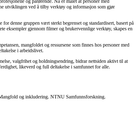
il profesjonelle og pårørende. Nå er målet at personer med
nne utviklingen ved å tilby verktøy og informasjon som gjør
e for denne gruppen vært sterkt begrenset og standardisert, basert på
krete eksempler gjennom filmer og brukervennlige verktøy, skapes en
kompetansen, mangfoldet og ressursene som finnes hos personer med
takelse i arbeidslivet.
se, valgfrihet og holdningsendring, bidrar nettsiden aktivt til at
erdighet, likeverd og full deltakelse i samfunnet for alle.
Mangfold og inkludering. NTNU Samfunnsforskning.