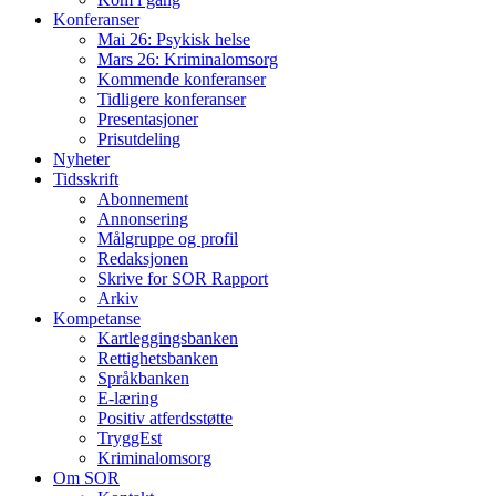
Konferanser
Mai 26: Psykisk helse
Mars 26: Kriminal­omsorg
Kommende konferanser
Tidligere konferanser
Presentasjoner
Prisutdeling
Nyheter
Tidsskrift
Abonnement
Annonsering
Målgruppe og profil
Redaksjonen
Skrive for SOR Rapport
Arkiv
Kompetanse
Kartleggingsbanken
Rettighetsbanken
Språkbanken
E-læring
Positiv atferdsstøtte
TryggEst
Kriminalomsorg
Om SOR