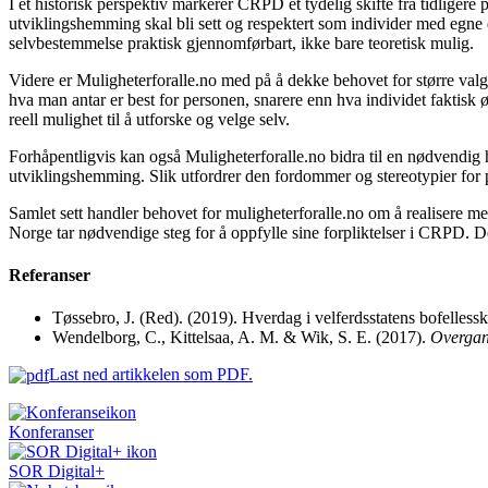
I et historisk perspektiv markerer CRPD et tydelig skifte fra tidligere
utviklingshemming skal bli sett og respektert som individer med egne d
selvbestemmelse praktisk gjennomførbart, ikke bare teoretisk mulig.
Videre er Muligheterforalle.no med på å dekke behovet for større valg
hva man antar er best for personen, snarere enn hva individet faktisk
reell mulighet til å utforske og velge selv.
Forhåpentligvis kan også Muligheterforalle.no bidra til en nødvendig
utviklings­hemming. Slik utfordrer den fordommer og stereotypier for 
Samlet sett handler behovet for muligheterforalle.no om å realisere me
Norge tar nødvendige steg for å oppfylle sine forpliktelser i CRPD. Dett
Referanser
Tøssebro, J. (Red). (2019). Hverdag i velferdsstatens bofellessk
Wendelborg, C., Kittelsaa, A. M. & Wik, S. E. (2017).
Overgang
Last ned artikkelen som PDF
.
Konferanser
SOR Digital+