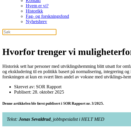
Kontakt
Hvem er vi?
Historikk
Fag- og forskningsfond
Nyhetsbrev
Hvorfor trenger vi muligheterfo
Historisk sett har personer med utviklingshemming blitt utsatt for omfa
og ekskludering til en politikk basert på normalisering, integrering og 
forskningen at kun en svært liten andel av voksne med utviklings-hemm
Skrevet av: SOR Rapport
Publisert: 28. oktober 2025
Denne artikkelen ble først publisert i SOR Rapport nr. 3/2025.
Tekst:
Jonas Sevaldrud
, jobbspesialist i HELT MED