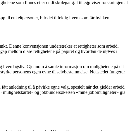
hetene som finnes etter endt skolegang. I tillegg viser forskningen at
p til enkeltpersoner, blir det tilfeldig hvem som får hvilken
nkt. Denne konvensjonen understreker at rettigheter som arbeid,
t gap mellom disse rettighetene på papiret og hvordan de utøves i
 hverdags­liv. Gjennom å samle informasjon om mulighetene på ett
styrke personens egen evne til selv­bestemmelse. Nettstedet fungerer
ått anledning til å påvirke egne valg, spesielt når det gjelder arbeid
 som «mulighetskartet» og jobbunders­økelsen «mine jobbmuligheter» gis