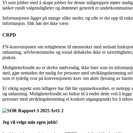
Vi som jobber med å skape jobber for denne målgruppen møter stadig fr
tanker rundt valg­muligheter og drømmer generelt er underkommunise
Informasjonen ligger på mange ulike steder, og ofte er det opp til enke
informasjon. Slik bør det ikke være.
CRPD
FN-konvensjonen om rettighetene til mennesker med nedsatt funksjons
utdanning, selvbestemmelse og sosial deltakelse ikke er særrettigheter
praksis.
Muligheterforalle.no er derfor
nød­vendig, ikke bare som en informasjo
sted, gjør nettsiden det mulig for personer med utviklings­hemming se
som et tydelig svar på konvensjonens krav om aktiv fjerning av barrier
Et viktig aspekt som tidligere har fått lite oppmerksomhet, er nettopp 
og utdanning. Muligheterforalle.no bidrar til å endre dette ved å legge
personer med utviklingshemming et konkret utgangspunkt for å utfors
Jeg vil velge min egen jobb!