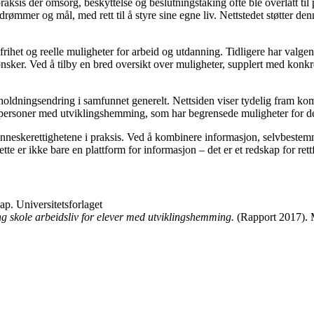
 praksis der omsorg, beskyttelse og beslutningstaking ofte ble overlatt t
rømmer og mål, med rett til å styre sine egne liv. Nettstedet støtter de
frihet
og reelle muligheter for arbeid og utdanning.
Tidligere har valgen
 ønsker. Ved å tilby en bred oversikt over muligheter, supplert med kon
 holdningsendring i samfunnet generelt. Nettsiden viser tydelig fram 
personer med utviklings­hemming, som har begrensede muligheter for del
nneskerettighetene i praksis. Ved å kombinere informasjon, selvbestemmel
e er ikke bare en plattform for informasjon – det er et redskap for rettf
ap. Universitetsforlaget
 skole arbeidsliv for elever med utviklingshemming.
(Rapport 2017). 