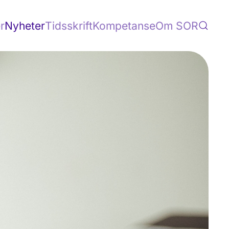
r
Nyheter
Tidsskrift
Kompetanse
Om SOR