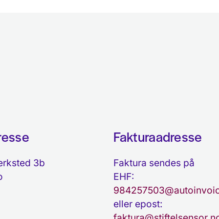
resse
Fakturaadresse
erksted 3b
Faktura sendes på
o
EHF:
984257503@autoinvoic
eller epost:
faktura@stiftelsensor.n