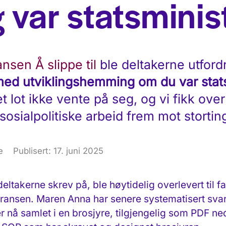
 var statsminist
nsen Å slippe til
ble deltakerne utford
 med utviklingshemming om du var stats
lot ikke vente på seg, og vi fikk over
sosialpolitiske arbeid frem mot storti
e
Publisert: 17. juni 2025
takerne skrev på, ble høytidelig overlevert til fa
ransen. Maren Anna har senere systematisert svar
r nå samlet i en brosjyre, tilgjengelig som PDF ned