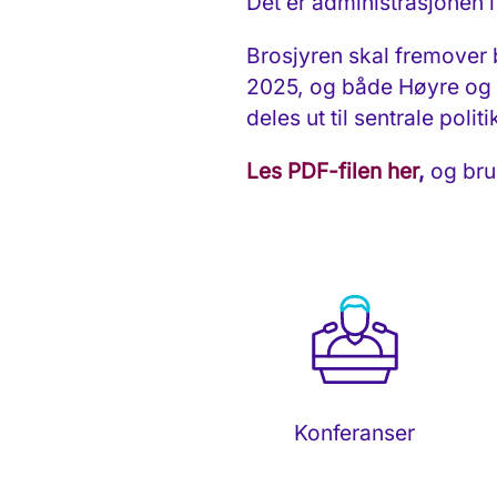
Det er administrasjonen 
Brosjyren skal fremover b
2025, og både Høyre og Ar
deles ut til sentrale poli
Les PDF-filen her
,
og bru
Konferanser