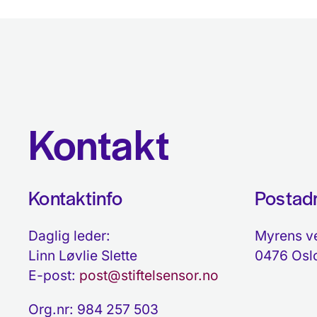
Kontakt
Kontaktinfo
Postad
Daglig leder:
Myrens v
Linn Løvlie Slette
0476 Osl
E-post:
post@stiftelsensor.no
Org.nr: 984 257 503