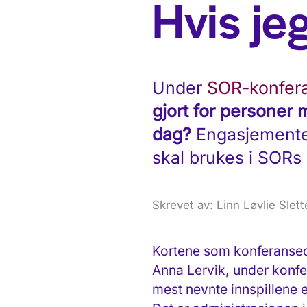
Hvis jeg
Under
SOR-konfera
gjort for personer
dag?
Engasjementet 
skal brukes i SORs 
Skrevet av: Linn Løvlie Slett
Kortene som konferansedel
Anna Lervik, under konfe
mest nevnte innspillene e