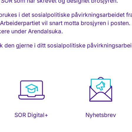
i SOR som har skrevet og designet brosjyren.
rukes i det sosialpolitiske påvirkningsarbeidet fr
beiderpartiet vil snart motta brosjyren i posten. I
tikere under Arendalsuka.
k den gjerne i ditt sosialpolitiske påvirkningsarbe
SOR Digital+
Nyhetsbrev