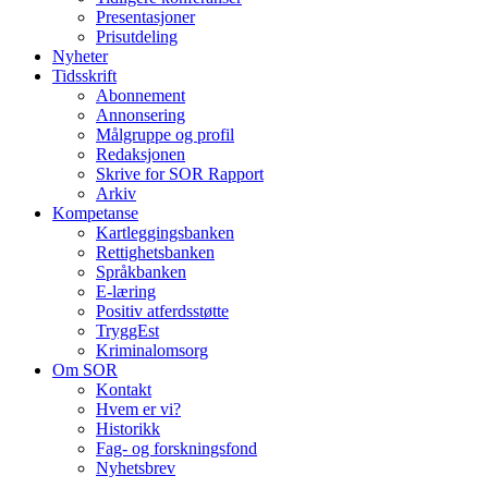
Presentasjoner
Prisutdeling
Nyheter
Tidsskrift
Abonnement
Annonsering
Målgruppe og profil
Redaksjonen
Skrive for SOR Rapport
Arkiv
Kompetanse
Kartleggingsbanken
Rettighetsbanken
Språkbanken
E-læring
Positiv atferdsstøtte
TryggEst
Kriminalomsorg
Om SOR
Kontakt
Hvem er vi?
Historikk
Fag- og forskningsfond
Nyhetsbrev