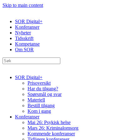
Skip to main content
SOR Digital+
Konferanser
Nyheter
Tidsskrift
Kompetanse
Om SOR
SOR Digital+
Prisoversikt
Har du tilgang?
Spørsmål og svar
Materiell
Bestill tilgang
Kom i gang
Konferanser
Mai 26: Psykisk helse
Mars 26: Kriminal­omsorg
Kommende konferanser
Tidligere konferanser