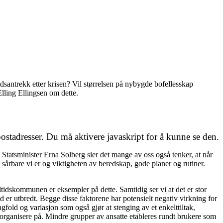
idsantrekk etter krisen? Vil størrelsen på nybygde bofellesskap
lling Ellingsen om dette.
stadresser. Du må aktivere javaskript for å kunne se den.
r. Statsminister Erna Solberg sier det mange av oss også tenker, at når
r sårbare vi er og viktigheten av beredskap, gode planer og rutiner.
tidskommunen er eksempler på dette. Samtidig ser vi at det er stor
 er utbredt. Begge disse faktorene har potensielt negativ virkning for
gfold og variasjon som også gjør at stenging av et enkelttiltak,
organisere på. Mindre grupper av ansatte etableres rundt brukere som