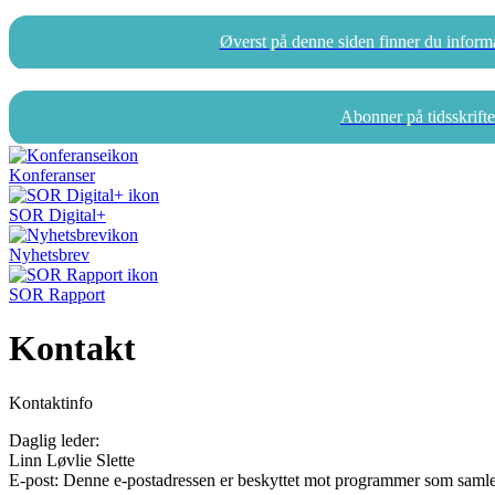
Øverst på denne siden finner du infor
Abonner på tidsskrif
Konferanser
SOR Digital+
Nyhetsbrev
SOR Rapport
Kontakt
Kontaktinfo
Daglig leder:
Linn Løvlie Slette
E-post:
Denne e-postadressen er beskyttet mot programmer som samler 