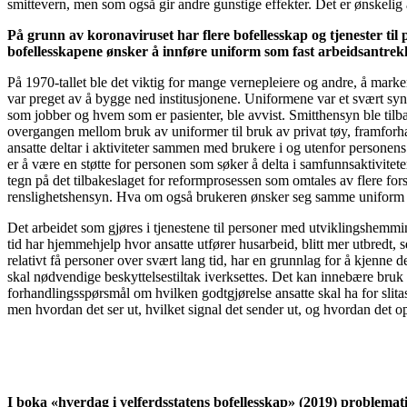
smittevern, men som også gir andre gunstige effekter. Det er ønskelig å
På grunn av koronaviruset har flere bofellesskap og tjenester til 
bofellesskapene ønsker å innføre uniform som fast arbeidsantrekk
På 1970-tallet ble det viktig for mange vernepleiere og andre, å mark
var preget av å bygge ned institusjonene. Uniformene var et svært syn
som jobber og hvem som er pasienter, ble avvist. Smitthensyn ble tilba
overgangen mellom bruk av uniformer til bruk av privat tøy, framforh
ansatte deltar i aktiviteter sammen med brukere i og utenfor personen
er å være en støtte for personen som søker å delta i samfunnsaktivitet
tegn på det tilbakeslaget for reformprosessen som omtales av flere for
renslighetshensyn. Hva om også brukeren ønsker seg samme uniform i 
Det arbeidet som gjøres i tjenestene til personer med utviklingshemmin
tid har hjemmehjelp hvor ansatte utfører husarbeid, blitt mer utbredt, s
relativt få personer over svært lang tid, har en grunnlag for å kjenn
skal nødvendige beskyttelsestiltak iverksettes. Det kan innebære bruk 
forhandlingsspørsmål om hvilken godtgjørelse ansatte skal ha for slit
men hvordan det ser ut, hvilket signal det sender ut, og hvordan det op
I boka «hverdag i velferdsstatens bofellesskap» (2019) problema