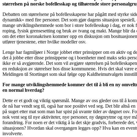
størrelsen på norske bofellesskap og tilhørende store personalgrup
Debatten om størrelsene på bofellesskapene har pågått med styrke siden
dynamikk» med fire personer. Det som gjør dagens situasjon spesiell, er
mange utviklingshemmede som bor i store bofellesskap i dag, er nok fr
roping, fysisk grensesetting og bruk av tvang og makt. Mange blir da 
om det etter koronakrisen kommer opp en diskusjon om bosituasjonen
utfører tjenestene, etter hvilke modeller osv.
Lenge har fagmiljøer i Norge jobbet etter prinsipper om en aktiv og del
det å jobbe etter disse prinsippene og i boenheter med maks seks perso
ikke er så avgjørende. Det som vil avgjøre størrelsen på bofelleskape
en reduksjon av størrelser hos disse kommunene. Hvis det skal være en 
Meldingen til Stortinget som skal følge opp Kaldheimutvalgets innstill
For mange utviklingshemmede kommer det til å bli en ny omveltn
en normal hverdag?
Dette er et godt og viktig spørsmål. Mange av oss gleder oss til å komm
de nå har vendt seg til, også har noe positivt ved seg. Det blir altså e
på suget etter mat som man har spist på uvante tider av døgnet osv. F
nok vent seg til nye aktiviteter, nye personer, ny døgnrytme og nye m
forandring. For noen er det viktig å la det skje gradvis, forberede de
situasjonen? Hvordan skal overgangen legges opp? Hva kan en eventuel
involverte.