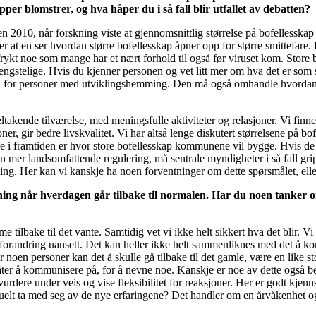
per blomstrer, og hva håper du i så fall blir utfallet av debatten?
 2010, når forskning viste at gjennomsnittlig størrelse på bofellesskap 
 at en ser hvordan større bofellesskap åpner opp for større smittefare. Fr
ykt noe som mange har et nært forhold til også før viruset kom. Store b
engstelige. Hvis du kjenner personen og vet litt mer om hva det er som 
 for personer med utviklingshemming. Den må også omhandle hvordan tj
takende tilværelse, med meningsfulle aktiviteter og relasjoner. Vi finner
ner, gir bedre livskvalitet. Vi har altså lenge diskutert størrelsene p
ne i framtiden er hvor store bofellesskap kommunene vil bygge. Hvis de 
mer landsomfattende regulering, må sentrale myndigheter i så fall gripe
ing. Her kan vi kanskje ha noen forventninger om dette spørsmålet, elle
ing når hverdagen går tilbake til normalen. Har du noen tanker 
e tilbake til det vante. Samtidig vet vi ikke helt sikkert hva det blir. 
n forandring uansett. Det kan heller ikke helt sammenliknes med det å komme
or noen personer kan det å skulle gå tilbake til det gamle, være en like
åter å kommunisere på, for å nevne noe. Kanskje er noe av dette også b
t, vurdere under veis og vise fleksibilitet for reaksjoner. Her er godt 
t ta med seg av de nye erfaringene? Det handler om en årvåkenhet og s