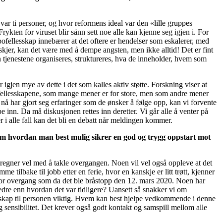
var ti personer, og hvor reformens ideal var den «lille gruppes
ykten for viruset blir sånn sett noe alle kan kjenne seg igjen i. For
ofellesskap innebærer at det oftere er hendelser som eskalerer, med
skjer, kan det være med å dempe angsten, men ikke alltid! Det er fint
enestene organiseres, struktureres, hva de inneholder, hvem som
 igjen mye av dette i det som kalles aktiv støtte. Forskning viser at
å bofellesskapene, som mange mener er for store, men som andre mener
nå har gjort seg erfaringer som de ønsker å følge opp, kan vi forvente
 inn. Da må diskusjonen rettes inn deretter. Vi går alle å venter på
r i alle fall kan det bli en debatt når meldingen kommer.
om hvordan man best mulig sikrer en god og trygg oppstart mot
Vi regner vel med å takle overgangen. Noen vil vel også oppleve at det
 tilbake til jobb etter en ferie, hvor en kanskje er litt trøtt, kjenner
 stor overgang som da det ble bråstopp den 12. mars 2020. Noen har
edre enn hvordan det var tidligere? Uansett så snakker vi om
kjennskap til personen viktig. Hvem kan best hjelpe vedkommende i denne
ensibilitet. Det krever også godt kontakt og samspill mellom alle