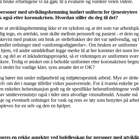
 bruke erfaringene vi nå gjør, til å evaluere og vurdere veien videre.
personer med utviklingshemming innført uniform for tjenesteytere so
 også etter koronakrisen. Hvordan stiller du deg til det?
ere at utviklingshemming ikke er en sykdom og at det som var arbeidspla
lig tegn, en artefakt, som skilte mellom personell og pasient - et dem 
kevist med praksis om bruk av stellefrakker der det var nødvendig, og b
andlet ordninger med «uniformgodtgjørelse». Om bruken av uniformer nå
s hjem, vil andre umiddelbart legge merke til at her kommer det noen hv
er, og del av et inkluderingsprosjekt, så er virkningen av uniformen svæ
skere. Trolig er ønsket om å beholde uniformer etter koronakrisen begrun
stedet for vanlige klær, syns ansatte det er OK?
g hører inn under miljøarbeid og miljøterapeutisk arbeid. Mye av dette 
elv om det i mange tilfeller virker passiverende. For å ivareta enkelte pe
e den enkeltes helsesituasjon godt og de spesifikke helseutfordringene 
av smittevernutstyr også i tider uten alvorlige virusutbrudd. Ansatte må
asje og eventuelt ordninger for vask og rens av tøy som benyttes på arb
pleves for en selv og den en hjelper.
tiseres en rekke aspekter ved bofellesskap for personer med utvik