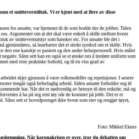
m et smitteverntiltak. Vi er kjent med at flere av disse
ssen for ansatte, var hjemmet til de som bodde der de jobbet. Tiden
og oss. Argumenter om at det skal være enkelt å skille mellom hvem
ruk av smittevernutstyr som hansker etc. For ansatte ble det i
 gjeninnføres, så innebærer det et sterkt symbol om et skifte. Hvis
or den ene kanskje er pasient og den andre helsepersonell. Hvis målet
rt negativ. Sånn sett kan en også se et ønske om å innføre uniform som
net med rene praktiske forhold, og til en viss grad av
arbeidet skjer gjennom å være rollemodeller og repetisjoner. I senere
rsoner inngår også helsefaglig arbeid. Siden ansatte forholder seg til
vedkommende har. Når det er nødvendig av hensyn til den enkelte, må og
 forventes å ha på seg rent tøy når de kommer på jobb. Det er et
eid. Sånn sett er hovedpoenget ikke hvem som eier og rengjør tøyet,
Foto: Mikkel Eknes
lingshemming. Når koronakrisen er over, tror du debatten om