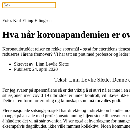
Foto: Karl Elling Ellingsen
Hva når koronapandemien er o
Koronautbruddet reiser en rekke spørsmål - også for ettertidens tjenes
reduseres i årene fremover? Vi har tatt en prat med professor og le
Skrevet av: Linn Løvlie Slette
Publisert: 24. april 2020
Tekst: Linn Løvlie Slette,
Denne e
Før jeg svarer på spørsmålene så er det viktig å si at vi nå er inne i e
situasjonen med covid-19 utbruddet er under kontroll, vil likevel ikke 
Dette er en form for erfaring og kunnskap som må forvaltes godt.
Flere nasjonale satsingsprosjekt har direkte og indirekte omhandlet n
mangel på ansatte med profesjonsutdanning i tjenestene til personer me
å håndtere det vi nå står ovenfor. Vi ser også at hverdagene for mange
eksempelvis dagtilbudet, ikke ville rammet kollektivt. Noen kommuner