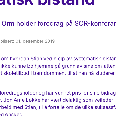
 Orm holder foredrag på SOR-konferan
blisert: 01. desember 2019
 om hvordan Stian ved hjelp av systematisk bistan
å ikke kunne bo hjemme på grunn av sine omfattend
rt skoletilbud i barndommen, til at han nå studere
foredragsholder og har vunnet pris for sine bidrag 
 Jon Arne Løkke har vært delaktig som veileder i
eid med Stian, til å fortelle om de ulike suksessfa
og ønsker.