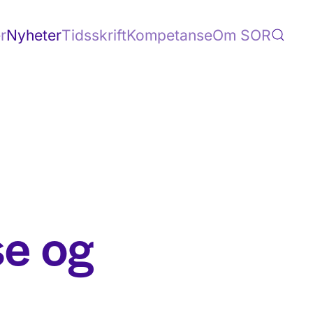
r
Nyheter
Tidsskrift
Kompetanse
Om SOR
se og