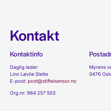
Kontakt
Kontaktinfo
Postad
Daglig leder:
Myrens v
Linn Løvlie Slette
0476 Osl
E-post:
post@stiftelsensor.no
Org.nr: 984 257 503