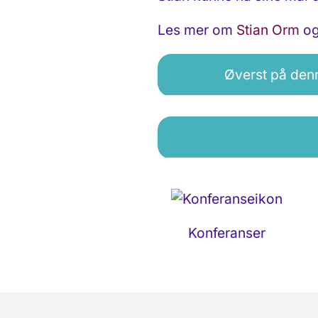
Les mer om
Stian Orm
o
Øverst på den
Konferanser