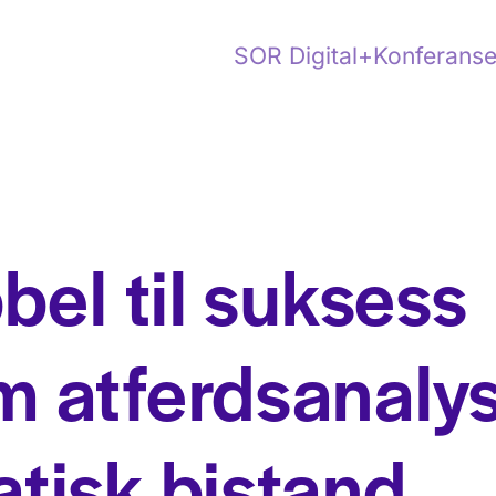
SOR Digital+
Konferanse
bel til suksess
m atferdsanaly
tisk bistand