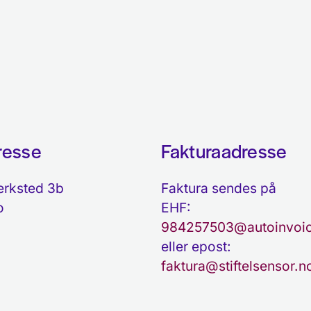
resse
Fakturaadresse
erksted 3b
Faktura sendes på
o
EHF:
984257503@autoinvoic
eller epost:
faktura@stiftelsensor.n