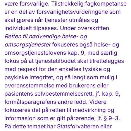
være forsvarlige. Tilstrekkelig fagkompetanse
er en del av forsvarlighets­vurderingene som
skal gjøres når tjenester utmåles og
individuelt tilpasses. Under overskriften
Retten til nødvendige helse- og
omsorgstjenester
fokuseres også helse- og
omsorgstjeneste­lovens kap. 9, med særlig
fokus på at tjenestetilbudet skal tilrettelegges
med respekt for den enkeltes fysiske og
psykiske integritet, og så langt som mulig i
overens­stemmelse med brukerens eller
pasientens selv­bestemmelses­rett, jf. kap. 9,
formåls­paragrafens andre ledd. Videre
fokuseres det på retten til medvirkning og
informasjon som er gitt pårørende, jf. § 9–3.
På dette temaet har Statsforvalteren eller