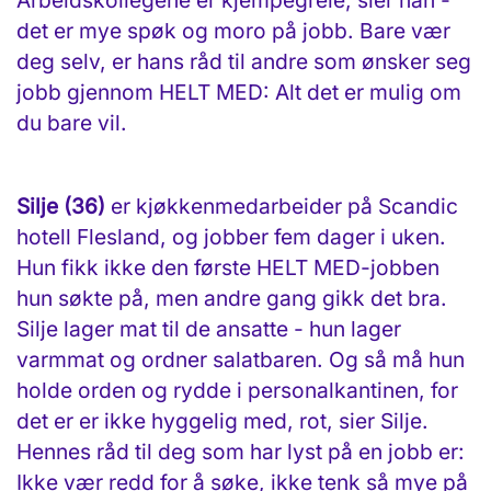
Arbeidskollegene er kjempegreie, sier han -
det er mye spøk og moro på jobb. Bare vær
deg selv, er hans råd til andre som ønsker seg
jobb gjennom HELT MED: Alt det er mulig om
du bare vil.
Silje (36)
er kjøkkenmedarbeider på Scandic
hotell Flesland, og jobber fem dager i uken.
Hun fikk ikke den første HELT MED-jobben
hun søkte på, men andre gang gikk det bra.
Silje lager mat til de ansatte - hun lager
varmmat og ordner salatbaren. Og så må hun
holde orden og rydde i personalkantinen, for
det er er ikke hyggelig med, rot, sier Silje.
Hennes råd til deg som har lyst på en jobb er:
Ikke vær redd for å søke, ikke tenk så mye på