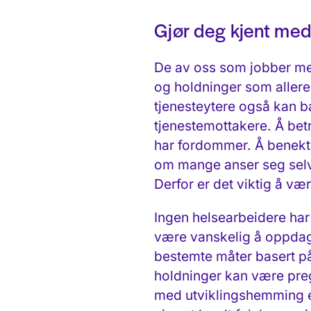
Gjør deg kjent med
De av oss som jobber me
og holdninger som aller
tjenesteytere også kan 
tjenestemottakere. Å betr
har fordommer. Å benekte
om mange anser seg selv
Derfor er det viktig å væ
Ingen helsearbeidere har
være vanskelig å oppdage 
bestemte måter basert på 
holdninger kan være pre
med utviklingshemming er 