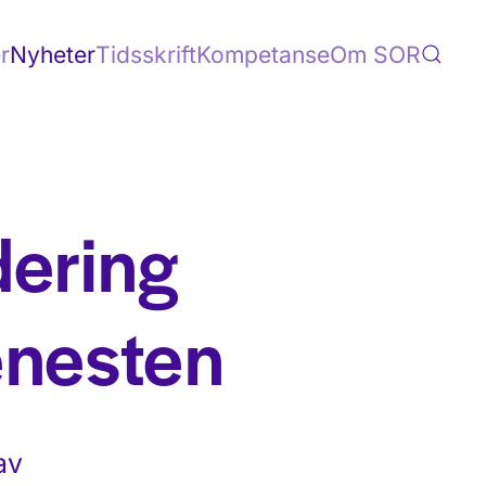
r
Nyheter
Tidsskrift
Kompetanse
Om SOR
dering
enesten
av