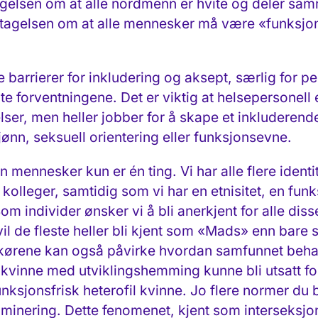
agelsen om at alle nordmenn er hvite og deler sam
ntagelsen om at alle mennesker må være «funksjons
barrierer for inkludering og aksept, særlig for p
e forventningene. Det er viktig at helsepersonell 
elser, men heller jobber for å skape et inkluderend
ønn, seksuell orientering eller funksjonsevne.
 mennesker kun er én ting. Vi har alle flere iden
 kolleger, samtidig som vi har en etnisitet, en fun
om individer ønsker vi å bli anerkjent for alle disse
vil de fleste heller bli kjent som «Mads» enn bare
arkørene kan også påvirke hvordan samfunnet beh
k kvinne med utviklingshemming kunne bli utsatt fo
unksjonsfrisk heterofil kvinne. Jo flere normer du
iminering. Dette fenomenet, kjent som interseksjo