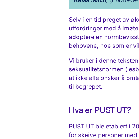
Kaisa Milch
, gruppeve
Selv i en tid preget av 
utfordringer med å imøt
adoptere en normbevisst 
behovene, noe som er vikt
Vi bruker i denne teksten
seksualitetsnormen (lesbi
at ikke alle ønsker å om
til begrepet.
Hva er PUST UT?
PUST UT ble etablert i 20
for skeive personer med 