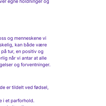
e over egne holdninger og
 oss og menneskene vi
skelig, kan både være
på tur, en positiv og
g når vi antar at alle
gelser og forventninger.
e er tildelt ved fødsel,
 i et parforhold.