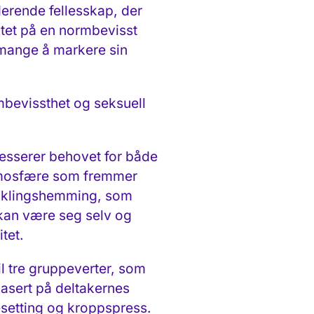
derende fellesskap, der
litet på en normbevisst
r mange å markere sin
mbevissthet og seksuell
resserer behovet for både
atmosfære som fremmer
tviklingshemming, som
 kan være seg selv og
itet.
il tre gruppeverter, som
asert på deltakernes
esetting og kroppspress.