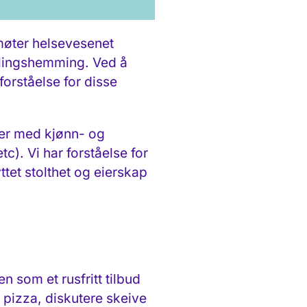
møter helsevesenet
klingshemming. Ved å
orståelse for disse
yter med kjønn- og
c). Vi har forståelse for
tet stolthet og eierskap
 som et rusfritt tilbud
 pizza, diskutere skeive