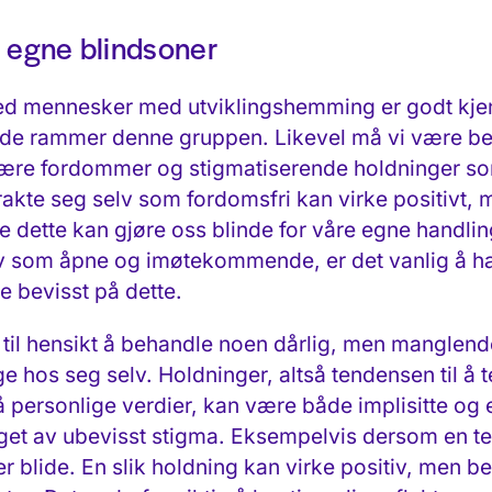
 egne blindsoner
d mennesker med utviklingshemming er godt kjen
ede rammer denne gruppen. Likevel må vi være bev
bære fordommer og stigmatiserende holdninger s
akte seg selv som fordomsfri kan virke positivt, me
 dette kan gjøre oss blinde for våre egne handlin
 som åpne og imøtekommende, er det vanlig å ha 
re bevisst på dette.
 til hensikt å behandle noen dårlig, men manglen
hos seg selv. Holdninger, altså tendensen til å te
personlige verdier, kan være både implisitte og ek
get av ubevisst stigma. Eksempelvis dersom en te
blide. En slik holdning kan virke positiv, men be