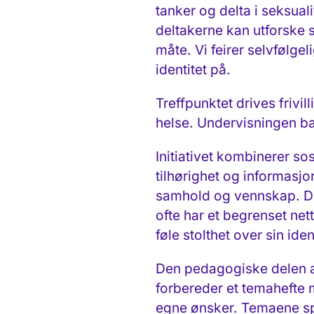
tanker og delta i seksual
deltakerne kan utforske s
måte. Vi feirer selvfølge
identitet på.
Treffpunktet drives friv
helse. Undervisningen b
Initiativet kombinerer s
tilhørighet og informasj
samhold og vennskap. Det
ofte har et begrenset ne
føle stolthet over sin iden
Den pedagogiske delen av 
forbereder et temahefte
egne ønsker. Temaene spe