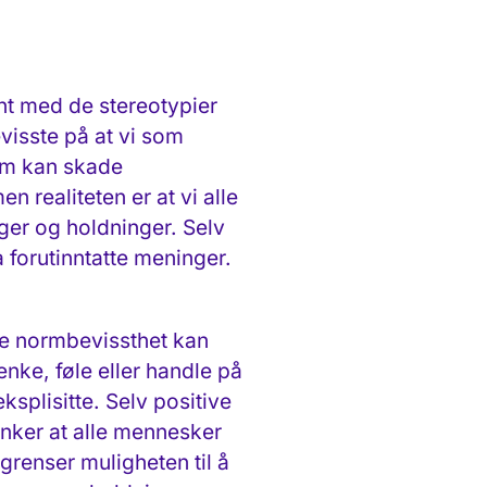
t med de stereotypier
isste på at vi som
om kan skade
n realiteten er at vi alle
ger og holdninger. Selv
forutinntatte meninger.
de normbevissthet kan
nke, føle eller handle på
splisitte. Selv positive
nker at alle mennesker
grenser muligheten til å