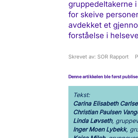
gruppedeltakerne i 
for skeive persone
avdekket et gjenn
forståelse i helsev
Skrevet av: SOR Rapport
P
Denne artikkelen ble først publi
Tekst:
Carina Elisabeth Carls
Christian Paulsen Vang
Linda Løvseth
, gruppe
Inger Moen Lybekk
, g