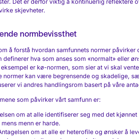
ster. Det er derfor viktig å kontinuerlig reflekter
irke skjevheter.
ende normbevissthet
om å forstå hvordan samfunnets normer påvirker
 definerer hva som anses som «normalt» eller øn
 eksempel er kø-normen, som sier at vi skal vente 
 normer kan være begrensende og skadelige, særli
userer vi andres handlingsrom basert på våre anta
rmene som påvirker vårt samfunn er:
elsen om at alle identifiserer seg med det kjønnet d
e mens menn er harde.
Antagelsen om at alle er heterofile og ønsker å leve