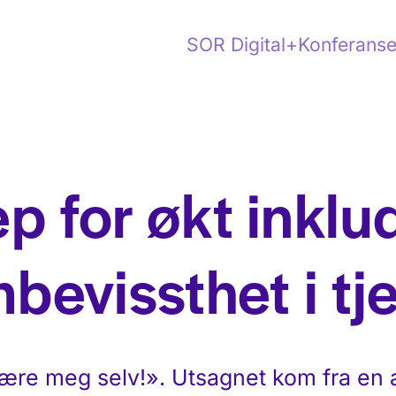
SOR Digital+
Konferanse
p for økt inklu
bevissthet i tj
ære meg selv!». Utsagnet kom fra en 