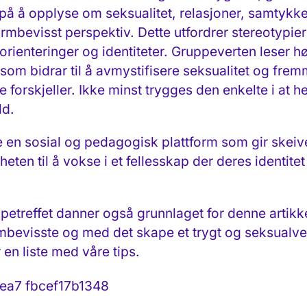
 på å opplyse om seksualitet, relasjoner, samtykk
ormbevisst perspektiv. Dette utfordrer stereotypie
rienteringer og identiteter. Gruppeverten leser hø
som bidrar til å avmystifisere seksualitet og fre
le forskjeller. Ikke minst trygges den enkelte i at 
ld.
en sosial og pedagogisk plattform som gir skei
ten til å vokse i et fellesskap der deres identitet
petreffet danner også grunnlaget for denne artik
rmbevisste og med det skape et trygt og seksualven
r en liste med våre tips.