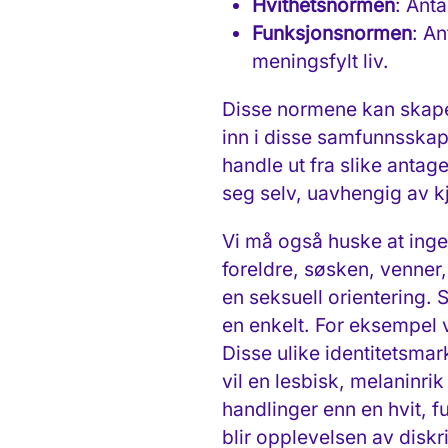
Hvithetsnormen
: Ant
Funksjonsnormen
: A
meningsfylt liv.
Disse normene kan skape 
inn i disse samfunnsskapt
handle ut fra slike antag
seg selv, uavhengig av kj
Vi må også huske at ingen
foreldre, søsken, venner,
en seksuell orientering. S
en enkelt. For eksempel 
Disse ulike identitetsm
vil en lesbisk, melaninri
handlinger enn en hvit, f
blir opplevelsen av diskr