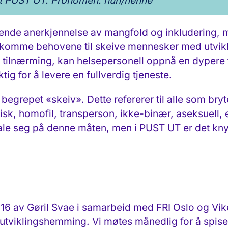
rt PUST UT. Pronomen: hun/henne
økende anerkjennelse av mangfold og inkludering, 
ekomme behovene til skeive mennesker med utvi
tilnærming, kan helsepersonell oppnå en dypere f
ig for å levere en fullverdig tjeneste.
 begrepet «skeiv». Dette refererer til alle som br
sk, homofil, transperson, ikke-binær, aseksuell, et
tale seg på denne måten, men i PUST UT er det knyt
16 av Gøril Svae i samarbeid med FRI Oslo og Viken
utviklingshemming. Vi møtes månedlig for å spise