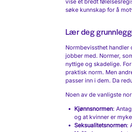
vise et bredt følelsesregi
søke kunnskap for å motv
Lær deg grunnlegg
Normbevissthet handler 
jobber med. Normer, som
nyttige og skadelige. For
praktisk norm. Men andre
passer inn i dem. Da red
Noen av de vanligste no
Kjønnsnormen
: Antag
og at kvinner er myk
Seksualitetsnormen
: 