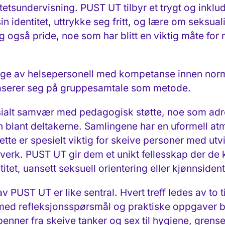
itetsundervisning. PUST UT tilbyr et trygt og inklu
in identitet, uttrykke seg fritt, og lære om seksua
lig også pride, noe som har blitt en viktig måte fo
illige av helsepersonell med kompetanse innen nor
aserer seg på gruppesamtale som metode.
osialt samvær med pedagogisk støtte, noe som ad
on blant deltakerne. Samlingene har en uformell 
te er spesielt viktig for skeive personer med u
ttverk. PUST UT gir dem et unikt fellesskap der de
titet, uansett seksuell orientering eller kjønnsident
PUST UT er like sentral. Hvert treff ledes av to t
 med refleksjonsspørsmål og praktiske oppgaver b
nner fra skeive tanker og sex til hygiene, grens