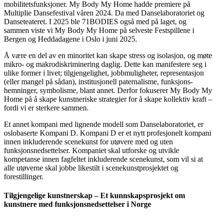
mobilitets­funksjoner. My Body My Home hadde premiere på
Multiplie Dansefestival våren 2024. Da med Danselaboratoriet og
Danseteateret. I 2025 ble 71BODIES også med på laget, og
sammen viste vi My Body My Home på selveste Festspillene i
Bergen og Hedda­dagene i Oslo i juni 2025.
Å være en del av en minoritet kan skape stress og isolasjon, og møte
mikro- og makrodiskriminering daglig. Dette kan manifestere seg i
ulike former i livet; tilgjengelighet, jobbmuligheter, representasjon
(eller mangel på sådan), institusjonell paternalisme, funksjons­
hemninger, symbolisme, blant annet. Derfor fokuserer My Body My
Home på å skape kunstneriske strategier for å skape kollektiv kraft –
fordi vi er sterkere sammen.
Et annet kompani med lignende modell som Danselaboratoriet, er
oslobaserte Kompani D. Kompani D er et nytt profesjonelt kompani
innen inkluderende scenekunst for utøvere med og uten
funksjonsnedsettelser. Kompaniet skal utforske og utvikle
kompetanse innen fagfeltet inkluderende scenekunst, som vil si at
alle utøverne skal jobbe likestilt i scenekunstprosjektet og
forestillinger.
Tilgjengelige kunstnerskap – Et kunnskaps­prosjekt om
kunstnere med funksjonsnedsettelser i Norge