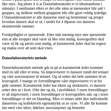
like mye. Jeg pleier å si at Danse­laboratoriet er et idealsamfunn i
miniatyr. I samfunnet ellers er det ofte sånn at mennesker blir satt i
grupper, og skillene mellom gruppene blir ofte gjort veldig tydelige.
I Danselaboratoriet er alle danserne med og bestemmer og preger
hvordan dansen skal se ut, i stedet for å tilpasse oss dansens
eksisterende rammer.
Forskjellighet er spennende. Etter min mening mye mer spennende
enn at alle kropper skal være så like som mulig, koreografien skal
være så lik og presis som mulig, at kunstnerisk leder skal ha regien
og makta over alt som skal vises.
Danselaboratoriets metode
Danselaboratoriets metode går ut på at kunstnerisk leder kommer
med en idé eller et tema. Så improviserer vi dansere rundt det temaet
og våre assosiasjoner til temaet. Og så settes det hele sammen til en
koreo­grafi. I mange av forestillingene våre improviserer vi ut fra
gitte rammer. Kunst­nerisk leder har ideen og strukturen, vi dansere
setter den ut i livet. Ofte der og da, i øyeblikket. I noen forestillinger
er alt improvisert, i noen forestillinger er koreografien satt, og i noen
forestillinger er det en blanding. Men vi mister aldri den individuelle
danserens og kollektivets egenuttrykk ut av syne. Vi alle får komme
inn med våre ideer, følelser, assosiasjoner og historier.