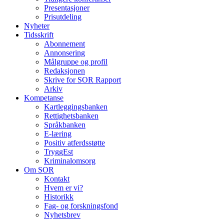
Presentasjoner
Prisutdeling
Nyheter
Tidsskrift
Abonnement
Annonsering
Målgruppe og profil
Redaksjonen
Skrive for SOR Rapport
Arkiv
Kompetanse
Kartleggingsbanken
Rettighetsbanken
Språkbanken
E-læring
Positiv atferdsstøtte
TryggEst
Kriminalomsorg
Om SOR
Kontakt
Hvem er vi?
Historikk
Fag- og forskningsfond
Nyhetsbrev