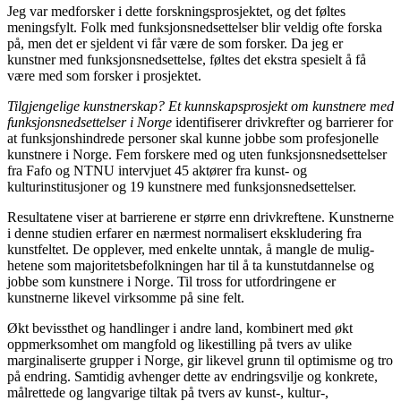
Jeg var medforsker i dette forsknings­prosjektet, og det føltes
meningsfylt. Folk med funksjonsnedsettelser blir veldig ofte forska
på, men det er sjeldent vi får være de som forsker. Da jeg er
kunstner med funksjons­nedsettelse, føltes det ekstra spesielt å få
være med som forsker i prosjektet.
Tilgjengelige kunstnerskap? Et kunnskaps­prosjekt om kunstnere med
funksjons­nedsettelser i Norge
identifiserer drivkrefter og barrierer for
at funksjonshindrede
personer skal kunne jobbe som profesjonelle
kunstnere i Norge. Fem forskere med og uten funksjonsnedsettelser
fra Fafo og NTNU intervjuet 45 aktører fra kunst- og
kulturinstitusjoner og 19 kunstnere med funksjonsnedsettelser.
Resultatene viser at barrierene er større enn drivkreftene. Kunstnerne
i denne studien erfarer en nærmest normalisert ekskludering fra
kunstfeltet. De opplever, med enkelte unntak, å mangle de mulig­
hetene som majoritetsbefolkningen har til å ta kunstutdannelse og
jobbe som kunstnere i Norge. Til tross for utfordringene er
kunstnerne likevel virksomme på sine felt.
Økt bevissthet og handlinger i andre land, kombinert med økt
oppmerksomhet om mangfold og likestilling på tvers av ulike
marginaliserte grupper i Norge, gir likevel grunn til optimisme og tro
på endring. Samtidig avhenger dette av endringsvilje og konkrete,
målrettede og langvarige tiltak på tvers av kunst-, kultur-,