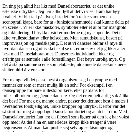
En ting jeg alltid har likt med Danse­laboratoriet, er det unike
estetiske uttrykket. Jeg har alltid følt at det vi viser fram har høy
kvalitet. Vi blir tatt på alvor, i stedet for å raske sammen en
scenografi kjapt, bare for at «funksjonshemmede skal kunne delta på
en scene». Vi er ikke maskoter, symboler eller et alibi for mangfold
og inkludering. Uttrykket vårt er moderne og nyskapende. Det er
ikke «rullestoldans» eller helsedans. Men samtidskunst, basert på
improvisasjon og medskaping. Det at vi dansere bidrar så mye til
hvordan dansen og uttrykket skal se ut, er noe av det jeg liker aller
best med Danselaboratoriet. Dansernes individuelle ideer og
erfaringer er sentrale i alle forestillinger. Det betyr utrolig mye. Og
det å stå på samme scene som etablerte, utdannede dansekunstnere,
slutter aldri å være stort.
For mange vil det passe best å organisere seg i en gruppe med
mennesker som er mest mulig lik en selv. For eksempel i en
dansegruppe for bare rullestolbrukere, eller pardans for
rullestolbrukere og gående dansere. Og det er en helt ærlig sak å like
det best! For meg og mange andre, passer det derimot best å møtes i
hverandres forskjellighet, unike kropper og uttrykk. Derfor var det
så stort for meg å oppdage Danselaboratoriet og alt det sto for. Med
Danselaboratoriet fant jeg en filosofi som ligner på den jeg har vokst
opp med: At det å ha en annerledes kropp ikke trenger å være
begrensende. At man kan pushe seg selv og se løsninger og