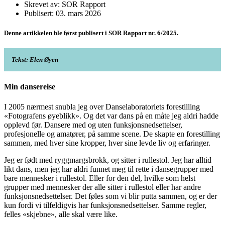
Skrevet av: SOR Rapport
Publisert: 03. mars 2026
Denne artikkelen ble først publisert i SOR Rapport nr. 6/2025.
Tekst: Elen Øyen
Min dansereise
I 2005 nærmest snubla jeg over Danse­laboratoriets forestilling
«Fotografens øyeblikk». Og det var dans på en måte jeg aldri hadde
opplevd før. Dansere med og uten funksjonsnedsettelser,
profesjonelle og amatører, på samme scene. De skapte en forestilling
sammen, med hver sine kropper, hver sine levde liv og erfaringer.
Jeg er født med ryggmargsbrokk, og sitter i rullestol. Jeg har alltid
likt dans, men jeg har aldri funnet meg til rette i dansegrupper med
bare mennesker i rulle­stol. Eller for den del, hvilke som helst
grupper med mennesker der alle sitter i rullestol eller har andre
funksjons­nedsettelser. Det føles som vi blir putta sammen, og er der
kun fordi vi tilfeldigvis har funksjonsnedsettelser. Samme regler,
felles «skjebne», alle skal være like.