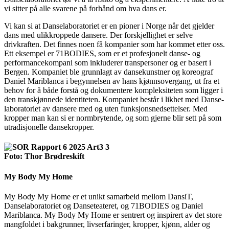
vi sitter på alle svarene på forhånd om hva dans er.
Vi kan si at Danselaboratoriet er en pioner i Norge når det gjelder
dans med ulikkroppede dansere. Der forskjellighet er selve
drivkraften. Det finnes noen få kompanier som har kommet etter oss.
Ett eksempel er 71BODIES, som er et profesjonelt danse- og
performance­kompani som inkluderer transpersoner og er basert i
Bergen. Kompaniet ble grunnlagt av dansekunstner og koreograf
Daniel Mariblanca i begynnelsen av hans kjønnsovergang, ut fra et
behov for å både forstå og dokumentere kompleksiteten som ligger i
den transkjønnede identiteten. Kompaniet består i likhet med Danse­
laboratoriet av dansere med og uten funksjons­nedsettelser. Med
kropper man kan si er normbrytende, og som gjerne blir sett på som
utradisjonelle dansekropper.
Foto: Thor Brødreskift
My Body My Home
My Body My Home er et unikt samarbeid mellom DansiT,
Danselaboratoriet og Danseteateret, og 71BODIES og Daniel
Mariblanca. My Body My Home er sentrert og inspirert av det store
mang­foldet i bakgrunner, livserfaringer, kropper, kjønn, alder og