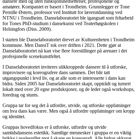
dansere med og uten funksjonsnedsettelser, profesjonelle og
amatører. Kompaniet er basert i Trondheim. Grunnlegger er Tone
Pernille Østern, professor ved Institutt for lærerutdanning ved
NTNU i Trondheim. Danselaboratoriet ble igang­satt som feltarbeid
for Tones PhD-studium i dansekunst ved Teaterhøgskolen i
Helsingfors (Diss. 2009).
I starten ble Danselaboratoriet drevet av Kulturenheten i Trondheim
kommune. Men DansiT tok over driften i 2021. Dette gjør at
Danselaboratoriet nå kan vise flere forestillinger på arenaer i det
profesjonelle scenekunstfeltet.
I Danselaboratoriet inviteres ulik­
kroppede dansere til å utforske,
improvisere
og koreografere dans sammen. Det blir tatt
utgangspunkt i levd liv, og at alle som er interesserte i dans kan
bidra. Siden 2005 har Danselaboratoriet skapt, opptrådt og turnert
lokalt med over 20 egne produksjoner, og de leder også workshops,
foredrag og stunts.
Gruppa tar for seg det å utfordre, utvide, og utforske oppfatninger
om hva dans kan være. Men også å utfordre oppfatninger om kropp
og identitet.
Gruppas hovedfokus er å utforske, utfordre og utvide
samtidsdansens estetikk. Samtlige mennesker i gruppa er en viktig
brikke i puslespillet mot å skape en koreografi. Alle bidrar akkurat