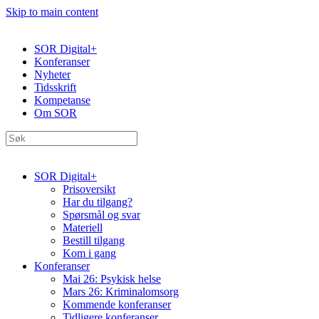
Skip to main content
SOR Digital+
Konferanser
Nyheter
Tidsskrift
Kompetanse
Om SOR
SOR Digital+
Prisoversikt
Har du tilgang?
Spørsmål og svar
Materiell
Bestill tilgang
Kom i gang
Konferanser
Mai 26: Psykisk helse
Mars 26: Kriminal­omsorg
Kommende konferanser
Tidligere konferanser