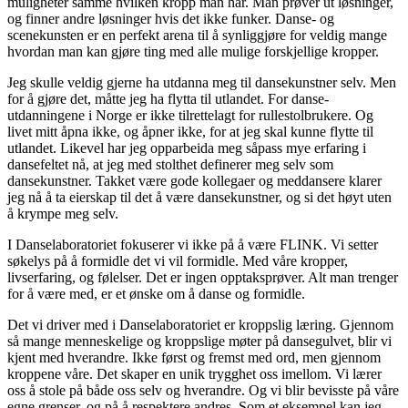
muligheter samme hvilken kropp man har. Man prøver ut løsninger,
og finner andre løsninger hvis det ikke funker. Danse- og
scenekunsten er en perfekt arena til å synliggjøre for veldig mange
hvordan man kan gjøre ting med alle mulige forskjellige kropper.
Jeg skulle veldig gjerne ha utdanna meg til dansekunstner selv. Men
for å gjøre det, måtte jeg ha flytta til utlandet. For danse­
utdanningene i Norge er ikke tilrettelagt for rullestolbrukere. Og
livet mitt åpna ikke, og åpner ikke, for at jeg skal kunne flytte til
utlandet. Likevel har jeg opparbeida meg såpass mye erfaring i
danse­f­eltet nå, at jeg med stolthet definerer meg selv som
dansekunstner. Takket være gode kollegaer og meddansere klarer
jeg nå å ta eierskap til det å være dansekunstner, og si det høyt uten
å krympe meg selv.
I Danselaboratoriet fokuserer vi ikke på å være FLINK. Vi setter
søkelys på å formidle det vi vil formidle. Med våre kropper,
livserfaring, og følelser. Det er ingen opptaksprøver. Alt man trenger
for å være med, er et ønske om å danse og formidle.
Det vi driver med i Danselaboratoriet er kroppslig læring. Gjennom
så mange menneskelige og kroppslige møter på dansegulvet, blir vi
kjent med hverandre.
Ikke først og fremst med ord, men gjennom
kroppene våre. Det skaper en unik trygghet oss imellom. Vi lærer
oss å stole på både oss selv og hverandre. Og vi blir bevisste på våre
egne grenser, og på å respektere andres. Som et eksempel kan jeg