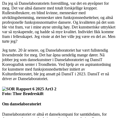
Da jeg så Danselaboratoriets forestilling,
var det en øyeåpner for
meg. Det var altså dansere med totalt forskjellige kropper.
Rullestolbrukere, en blind kvinne, mennesker med
utviklingshemming, mennesker uten funksjonsnedsettelser, og altså
profesjonelle funksjonsnormative dansere. Og kvaliteten på det som
ble vist fram, var i mine øyne utrolig høy. Det kunstneriske uttrykket
var så nyskapende, og hadde så mye kvalitet. Individet fikk komme
fram i fellesskapet. Jeg visste at det her ville jeg være en del av. Men
turte jeg?
Jeg turte. 20 år senere, og Danse­laboratoriet har vært fullstendig
livs­endrende for meg. Det har åpna uendelig mange dører. Nå
jobber jeg som danse­kunstner i Danselaboratoriet og DansiT
Koreografisk senter i Trondheim. Ved hjelp av en aspirantordning
for kunstnere med funksjonsnedsettelser initiert av
Kulturdirektoratet, ble jeg ansatt på DansiT i 2023. DansiT er nå
driver av Danselaboratoriet.
Foto: Thor Brødreskift
Om danselaboratoriet
Danselaboratoriet er altså et danse­kompani for samtidsdans, for