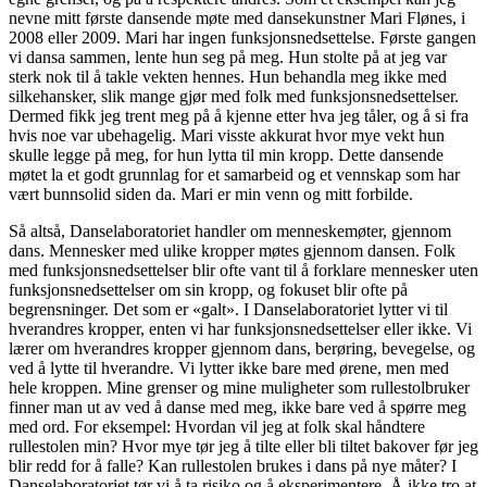
nevne mitt første dansende møte med dansekunstner Mari Flønes, i
2008 eller 2009. Mari har ingen funksjons­nedsettelse. Første gangen
vi dansa sammen, lente hun seg på meg. Hun stolte på at jeg var
sterk nok til å takle vekten hennes. Hun behandla meg ikke med
silkehansker, slik mange gjør med folk med funksjonsnedsettelser.
Dermed fikk jeg trent meg på å kjenne etter hva jeg tåler, og å si fra
hvis noe var ubehagelig. Mari visste akkurat hvor mye vekt hun
skulle legge på meg, for hun lytta til min kropp. Dette dansende
møtet la et godt grunnlag for et samarbeid og et vennskap som har
vært bunnsolid siden da. Mari er min venn og mitt forbilde.
Så altså, Danselaboratoriet handler om menneskemøter, gjennom
dans. Mennesker med ulike kropper møtes gjennom dansen. Folk
med funksjons­nedsettelser blir ofte vant til å forklare mennesker uten
funksjonsnedsettelser om sin kropp, og fokuset blir ofte på
begrensninger. Det som er «galt». I Danselaboratoriet lytter vi til
hverandres kropper, enten vi har funksjonsnedsettelser eller ikke. Vi
lærer om hverandres kropper gjennom dans, berøring, bevegelse, og
ved å lytte til hverandre. Vi lytter ikke bare med ørene, men med
hele kroppen. Mine grenser og mine muligheter som rulle­stolbruker
finner man ut av ved å danse med meg, ikke bare ved å spørre meg
med ord. For eksempel: Hvordan vil jeg at folk skal håndtere
rullestolen min? Hvor mye tør jeg å tilte eller bli tiltet bakover før jeg
blir redd for å falle? Kan rullestolen brukes i dans på nye måter? I
Danselaboratoriet tør vi å ta risiko og å eksperimentere. Å ikke tro at