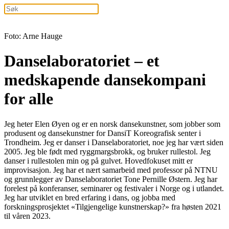
Foto: Arne Hauge
Danselaboratoriet – et
medskapende dansekompani
for alle
Jeg heter Elen Øyen og er en norsk dansekunstner, som jobber som
produsent og dansekunstner for DansiT Koreografisk senter i
Trondheim. Jeg er danser i Danselaboratoriet, noe jeg har vært siden
2005. Jeg ble født med ryggmargsbrokk, og bruker rullestol. Jeg
danser i rullestolen min og på gulvet. Hovedfokuset mitt er
improvisasjon. Jeg har et nært samarbeid med professor på NTNU
og grunnlegger av Danselaboratoriet Tone Pernille Østern. Jeg har
forelest på konferanser, seminarer og festivaler i Norge og i utlandet.
Jeg har utviklet en bred erfaring i dans, og jobba med
forskningsprosjektet «Tilgjengelige kunstnerskap?» fra høsten 2021
til våren 2023.