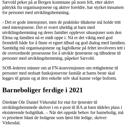
Sævold peker på at Bergen kommune på noen felt, etter aktivt
påtrykk fra organisasjonene og aktive foreldre, har styrket innsatsen
for personer med utviklingshemming.
- Det er gode intensjoner, men de praktiske tiltakene må holde tritt
med intensjonene. Det er svært uheldig at barn med
utviklingshemming og deres familier opplever situasjoner som den
Elena og familien nå er midt oppe i. Nå er det viktig med god
fremdrift både for å finne et egnet tilbud og god dialog med familien.
Samtidig må organisasjonene og fagfolkene på feltet involveres tett i
de overordnede prosessene for å utvikle tjenestene og tilbudene til
personer med utviklingshemming, påpeker Sævold.
SOR-lederen minner om at FN-konvensjonen om rettighetene til
personer med nedsatt funksjonsevne fastslår at barns beste skal
legges til grunn og at den enkelte selv skal kunne velge boform.
Barneboliger ferdige i 2021
Direktør Ole Daniel Virkesdal for etat for tjenester til
utviklingshemmede skriver i en e-post til BA at barn tildeles plass i
eksisterende boligtiltak. – Når det oppstår behov for barnebolig, må
vi prioritere blant de boligene som først blir ledige, skriver
Virkesdal.