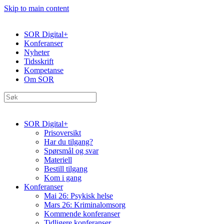
Skip to main content
SOR Digital+
Konferanser
Nyheter
Tidsskrift
Kompetanse
Om SOR
SOR Digital+
Prisoversikt
Har du tilgang?
Spørsmål og svar
Materiell
Bestill tilgang
Kom i gang
Konferanser
Mai 26: Psykisk helse
Mars 26: Kriminal­omsorg
Kommende konferanser
Tidligere konferanser