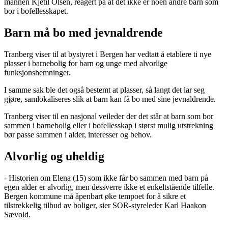
mannen Kjetil Olsen, reagert på at det ikke er noen andre barn som
bor i bofellesskapet.
Barn må bo med jevnaldrende
Tranberg viser til at bystyret i Bergen har vedtatt å etablere ti nye
plasser i barnebolig for barn og unge med alvorlige
funksjonshemninger.
I samme sak ble det også bestemt at plasser, så langt det lar seg
gjøre, samlokaliseres slik at barn kan få bo med sine jevnaldrende.
Tranberg viser til en nasjonal veileder der det står at barn som bor
sammen i barnebolig eller i bofellesskap i størst mulig utstrekning
bør passe sammen i alder, interesser og behov.
Alvorlig og uheldig
- Historien om Elena (15) som ikke får bo sammen med barn på
egen alder er alvorlig, men dessverre ikke et enkeltstående tilfelle.
Bergen kommune må åpenbart øke tempoet for å sikre et
tilstrekkelig tilbud av boliger, sier SOR-styreleder Karl Haakon
Sævold.