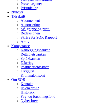
Presentasjoner
Prisutdeling
Nyheter
Tidsskrift
Abonnement
Annonsering
Målgruppe og profil
Redaksjonen
Skrive for SOR Rapport
Arkiv
Kompetanse
Kartleggingsbanken
Rettighetsbanken
Språkbanken
E-læring
Positiv atferdsstøtte
TryggEst
Kriminalomsorg
Om SOR
Kontakt
Hvem er vi?
Historikk
Fag- og forskningsfond
Nyhetsbrev