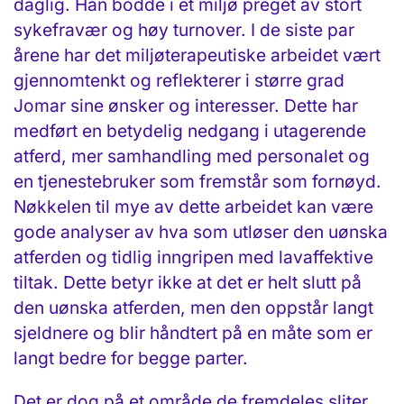
daglig. Han bodde i et miljø preget av stort
sykefravær og høy turnover. I de siste par
årene har det miljøterapeutiske arbeidet vært
gjennomtenkt og reflekterer i større grad
Jomar sine ønsker og interesser. Dette har
medført en betydelig nedgang i utagerende
atferd, mer samhandling med personalet og
en tjenestebruker som fremstår som fornøyd.
Nøkkelen til mye av dette arbeidet kan være
gode analyser av hva som utløser den uønska
atferden og tidlig inngripen med lavaffektive
tiltak. Dette betyr ikke at det er helt slutt på
den uønska atferden, men den oppstår langt
sjeldnere og blir håndtert på en måte som er
langt bedre for begge parter.
Det er dog på et område de fremdeles sliter,