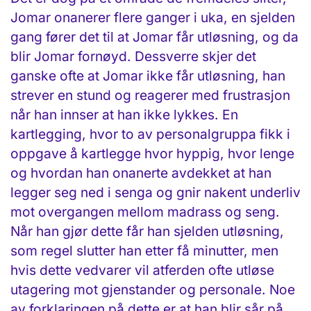
Jomar onanerer flere ganger i uka, en sjelden
gang fører det til at Jomar får utløsning, og da
blir Jomar fornøyd. Dessverre skjer det
ganske ofte at Jomar ikke får utløsning, han
strever en stund og reagerer med frustrasjon
når han innser at han ikke lykkes. En
kartlegging, hvor to av personalgruppa fikk i
oppgave å kartlegge hvor hyppig, hvor lenge
og hvordan han onanerte avdekket at han
legger seg ned i senga og gnir nakent underliv
mot overgangen mellom madrass og seng.
Når han gjør dette får han sjelden utløsning,
som regel slutter han etter få minutter, men
hvis dette vedvarer vil atferden ofte utløse
utagering mot gjenstander og personale. Noe
av forklaringen på dette er at han blir sår på