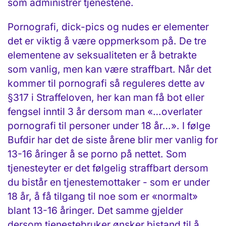
som administrer tjenestene.
Pornografi, dick-pics og nudes er elementer
det er viktig å være oppmerksom på. De tre
elementene av seksualiteten er å betrakte
som vanlig, men kan være straffbart. Når det
kommer til pornografi så reguleres dette av
§317 i Straffeloven, her kan man få bot eller
fengsel inntil 3 år dersom man «…overlater
pornografi til personer under 18 år…». I følge
Bufdir har det de siste årene blir mer vanlig for
13-16 åringer å se porno på nettet. Som
tjenesteyter er det følgelig straffbart dersom
du bistår en tjenestemottaker - som er under
18 år, å få tilgang til noe som er «normalt»
blant 13-16 åringer. Det samme gjelder
dersom tjenestebruker ønsker bistand til å