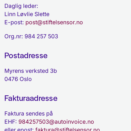
Daglig leder:
Linn Løvlie Slette
E-post:
post@stiftelsensor.no
Org.nr: 984 257 503
Postadresse
Myrens verksted 3b
0476 Oslo
Fakturaadresse
Faktura sendes på
EHF:
984257503@autoinvoice.no
eller epost:
faktura@stiftelsensor.no