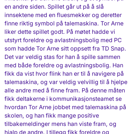
en andre siden. Spillet går ut på å slå
innsektene med en fluesmekker og deretter
finne riktig symbol på talemaskina. Tor Arne
liker dette spillet godt. På møtet hadde vi
utstyrt foreldre og avlastningsbolig med PC
som hadde Tor Arne sitt oppsett fra TD Snap.
Det var veldig stas for han å spille sammen
med både foreldre og avlastningsbolig. Han
fikk da vist hvor flink han er til å navigere på
talemaskina, og var veldig velvillig til å hjelpe
alle andre med å finne fram. På denne måten
fikk deltakerne i kommunikasjonsteamet se
hvordan Tor Arne jobbet med talemaskina på
skolen, og han fikk mange positive
tilbakemeldinger mens han viste fram, og
hjalp de andre. I tillegg fikk foreldre og