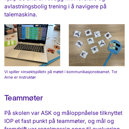
avlastningsbolig trening i å navigere på
talemaskina.
Vi spiller «insektspillet» på møtet i kommunikasjonsteamet. Tor
Arne er instruktør
Teammøter
På skolen var ASK og måloppnåelse tilknyttet
IOP et fast punkt på teammøter, og mål og
fremdrift var regelmessig oppe til evaluering.