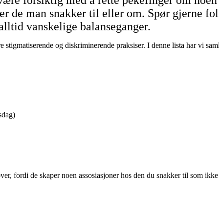
ære forsiktig med å rette pekefinger om noen b
er de man snakker til eller om. Spør gjerne fol
 alltid vanskelige balanseganger.
øre stigmatiserende og diskriminerende praksiser. I denne lista har vi s
sdag)
er, fordi de skaper noen assosiasjoner hos den du snakker til som ikke n