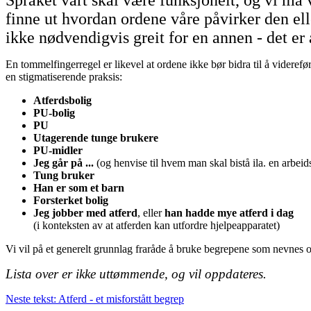
Språket vårt skal være funksjonelt, og vi må v
finne ut hvordan ordene våre påvirker den ell
ikke nødvendigvis greit for en annen - det er
En tommelfingerregel er likevel at ordene ikke bør bidra til å videref
en stigmatiserende praksis:
Atferdsbolig
PU-bolig
PU
Utagerende tunge brukere
PU-midler
Jeg går på ...
(og henvise til hvem man skal bistå ila. en arbeid
Tung bruker
Han er som et barn
Forsterket bolig
Jeg jobber med atferd
, eller
han hadde mye atferd i dag
(i konteksten av at atferden kan utfordre hjelpeapparatet)
Vi vil på et generelt grunnlag fraråde å bruke begrepene som nevnes ov
Lista over er ikke uttømmende, og vil oppdateres.
Neste tekst: Atferd - et misforstått begrep