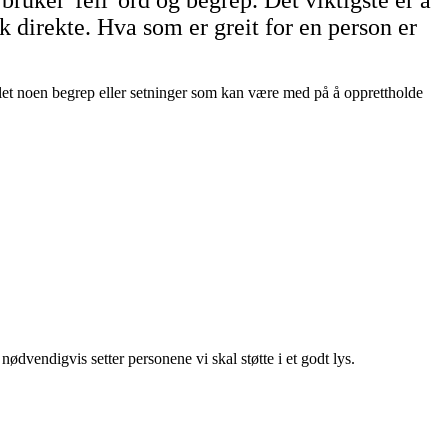
ruker 'feil' ord og begrep. Det viktigste er å
k direkte. Hva som er greit for en person er
amlet noen begrep eller setninger som kan være med på å opprettholde
ødvendigvis setter personene vi skal støtte i et godt lys.