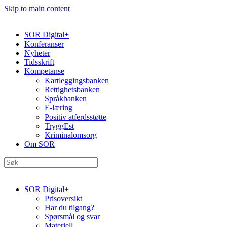
Skip to main content
SOR Digital+
Konferanser
Nyheter
Tidsskrift
Kompetanse
Kartleggingsbanken
Rettighetsbanken
Språkbanken
E-læring
Positiv atferdsstøtte
TryggEst
Kriminalomsorg
Om SOR
SOR Digital+
Prisoversikt
Har du tilgang?
Spørsmål og svar
Materiell