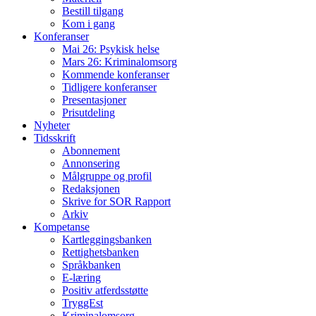
Bestill tilgang
Kom i gang
Konferanser
Mai 26: Psykisk helse
Mars 26: Kriminal­omsorg
Kommende konferanser
Tidligere konferanser
Presentasjoner
Prisutdeling
Nyheter
Tidsskrift
Abonnement
Annonsering
Målgruppe og profil
Redaksjonen
Skrive for SOR Rapport
Arkiv
Kompetanse
Kartleggingsbanken
Rettighetsbanken
Språkbanken
E-læring
Positiv atferdsstøtte
TryggEst
Kriminalomsorg