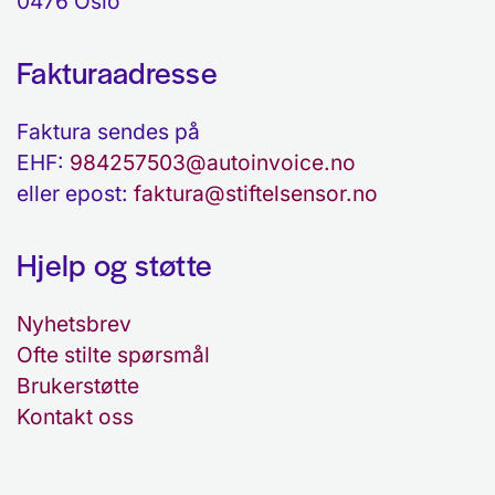
0476 Oslo
Fakturaadresse
Faktura sendes på
EHF:
984257503@autoinvoice.no
eller epost:
faktura@stiftelsensor.no
Hjelp og støtte
Nyhetsbrev
Ofte stilte spørsmål
Brukerstøtte
Kontakt oss