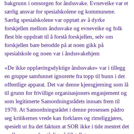
bakgrunn i omsorgen for åndssvake. Evneveike var et
særlig ansvar for spesialskolene og kommunene.
Særlig spesialskolene var opptatt av å dyrke
forskjellen mellom åndssvake og evneveike og folk
flest ble oppdratt til å forstå forskjellen, selv om
forskjellen bare berodde på at noen gikk på
spesialskole og noen var i åndssvakehjem
«De ikke opplæringsdyktige åndssvake» var i tillegg
en gruppe samfunnet ignorerte fra topp til bunn i det
offentlige apparat. Det var denne kjensgjerning som lå
til grunn for frivillige organisasjoners engasjement og
som legitimerte Samordningsrådets innsats frem til
1970. At Samordningsrådet i denne prosessen pådro
seg kritikernes vrede kan forklares og rimeliggjøres,
spesielt ut fra det faktum at SOR ikke i tide mestret det