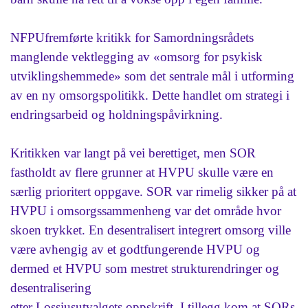
NFPUfremførte kritikk for Samordningsrådets
manglende vektlegging av «omsorg for psykisk
utviklingshemmede» som det sentrale mål i utforming
av en ny omsorgspolitikk. Dette handlet om strategi i
endringsarbeid og holdningspåvirkning.
Kritikken var langt på vei berettiget, men SOR
fastholdt av flere grunner at HVPU skulle være en
særlig prioritert oppgave. SOR var rimelig sikker på at
HVPU i omsorgssammenheng var det område hvor
skoen trykket. En desentralisert integrert omsorg ville
være avhengig av et godtfungerende HVPU og
dermed et HVPU som mestret strukturendringer og
desentralisering
etter Lossiusutvalgets oppskrift. I tillegg kom at SORs