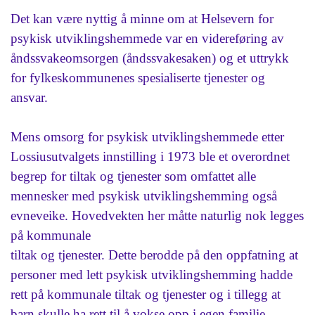
Det kan være nyttig å minne om at Helsevern for
psykisk utviklingshemmede var en videreføring av
åndssvakeomsorgen (åndssvakesaken) og et uttrykk
for fylkeskommunenes spesialiserte tjenester og
ansvar.
Mens omsorg for psykisk utviklingshemmede etter
Lossiusutvalgets innstilling i 1973 ble et overordnet
begrep for tiltak og tjenester som omfattet alle
mennesker med psykisk utviklingshemming også
evneveike. Hovedvekten her måtte naturlig nok legges
på kommunale
tiltak og tjenester. Dette berodde på den oppfatning at
personer med lett psykisk utviklingshemming hadde
rett på kommunale tiltak og tjenester og i tillegg at
barn skulle ha rett til å vokse opp i egen familie.