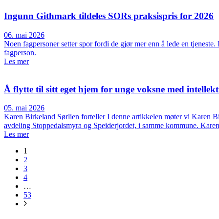
Ingunn Githmark tildeles SORs praksispris for 2026
06. mai 2026
Noen fagpersoner setter spor fordi de gjør mer enn å lede en tjeneste. 
fagperson.
Les mer
Å flytte til sitt eget hjem for unge voksne med intellekt
05. mai 2026
Karen Birkeland Sørlien forteller I denne artikkelen møter vi Karen
avdeling Stoppedalsmyra og Speiderjordet, i samme kommune. Karen 
Les mer
1
2
3
4
…
53