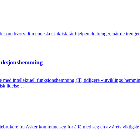
ler om hvorvidt mennesker faktisk får hjelpen de trenger, når de trenger
funksjons­hemming
ne med intellektuell funksjonshemming (IF, tidligere «utviklings-hemmi
kisk lidelse…
tebrukere fra Asker kommune seg for å få med seg en av årets viktigst