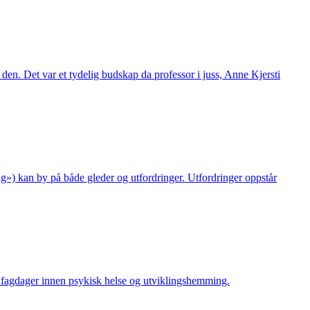
 den. Det var et tydelig budskap da professor i juss, Anne Kjersti
ng») kan by på både gleder og utfordringer. Utfordringer oppstår
e fagdager innen psykisk helse og utviklingshemming.