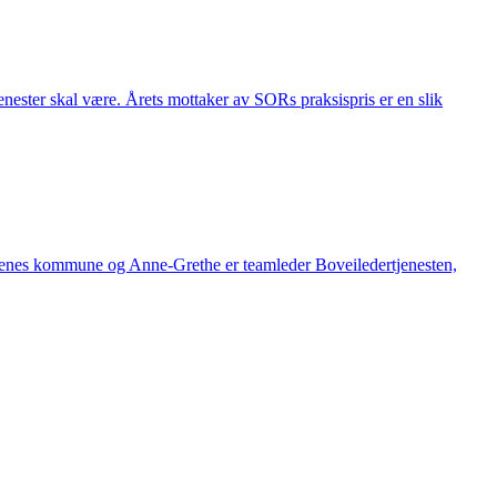
jenester skal være. Årets mottaker av SORs praksispris er en slik
irkenes kommune og Anne-Grethe er teamleder Boveiledertjenesten,