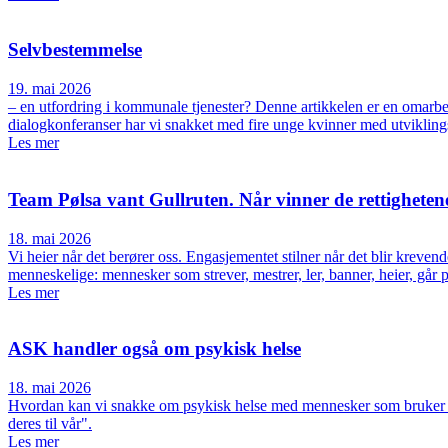
Selvbestemmelse
19. mai 2026
– en utfordring i kommunale tjenester? Denne artikkelen er en omarbei
dialogkonferanser har vi snakket med fire unge kvinner med utvikl
Les mer
Team Pølsa vant Gullruten. Når vinner de rettigheten
18. mai 2026
Vi heier når det berører oss. Engasjementet stilner når det blir kreve
menneskelige: mennesker som strever, mestrer, ler, banner, heier, går 
Les mer
ASK handler også om psykisk helse
18. mai 2026
Hvordan kan vi snakke om psykisk helse med mennesker som bruker a
deres til vår".
Les mer