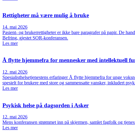
Rettigheter må være mulig å bruke
14. mai 2026
Pasient- og brukerrettigheter er ikke bare paragrafer på papir. De hand
Befring, gjestet SOR-konferansen.
Les mer
Å flytte hjemmefra for mennesker med intellektuell 
12. mai 2026
Spesialisthelsetjenestens erfaringer Å flytte hjemmefra for unge voks
spesielt for brukere med store og sammensatte vansker, inkludert psy
Les mer
Psykisk helse på dagsorden i Asker
12. mai 2026
Mens konferansen strømmet inn på skjermen, samlet fagfolk og tjenes
Les mer