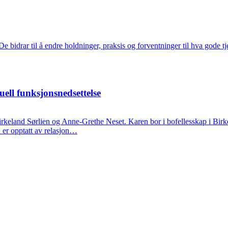
De bidrar til å endre holdninger, praksis og forventninger til hva gode t
uell funksjons­nedsettelse
 Birkeland Sørlien og Anne-Grethe Neset. Karen bor i bofellesskap i B
er opptatt av relasjon…