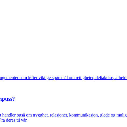
rrangementer som løfter viktige spørsmål om rettigheter, deltakelse, arb
npuss?
 handler også om trygghet, relasjoner, kommunikasjon, glede og mulighet
a deres til vår.