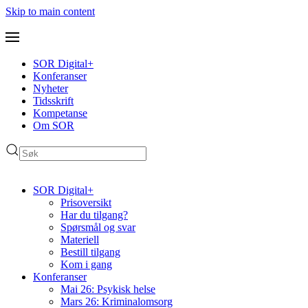
Skip to main content
SOR Digital+
Konferanser
Nyheter
Tidsskrift
Kompetanse
Om SOR
SOR Digital+
Prisoversikt
Har du tilgang?
Spørsmål og svar
Materiell
Bestill tilgang
Kom i gang
Konferanser
Mai 26: Psykisk helse
Mars 26: Kriminal­omsorg