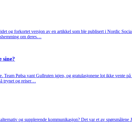
det og forkortet versjon av en artikkel som ble publisert i Nordic Soc
ingshemming om deres…
e sine?
nde. Team Pølsa vant Gullruten igjen, og gratulasjonene lot ikke vente på
på trynet og reiser…
lternativ og supplerende kommunikasjon? Det var et av spørsmålene J