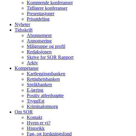
Kommende konferanser
Tidligere konferanser
Presentasjoner
Prisutdeling
Nyheter
Tidsskrift
Abonnement
Annonsering
Målgruppe og profil
Redaksjonen
Skrive for SOR Rapport
Arkiv
Kompetanse
Kartleggingsbanken
Rettighetsbanken
Språkbanken
E-læring
Positiv atferdsstøtte
TryggEst
Kriminalomsorg
Om SOR
Kontakt
Hvem er vi?
Historikk
Fag- og forskningsfond