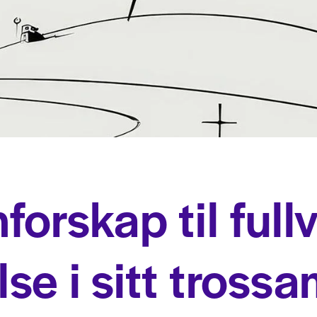
forskap til full
lse i sitt tross