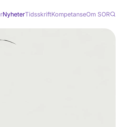
r
Nyheter
Tidsskrift
Kompetanse
Om SOR