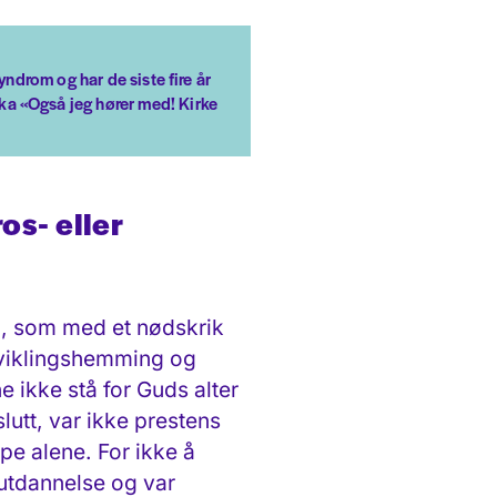
yndrom og har de siste fire år
ka «Også jeg hører med! Kirke
ros- eller
en, som med et nødskrik
utviklingshemming og
ikke stå for Guds alter
lutt, var ikke prestens
ppe alene. For ikke å
 utdannelse
og var