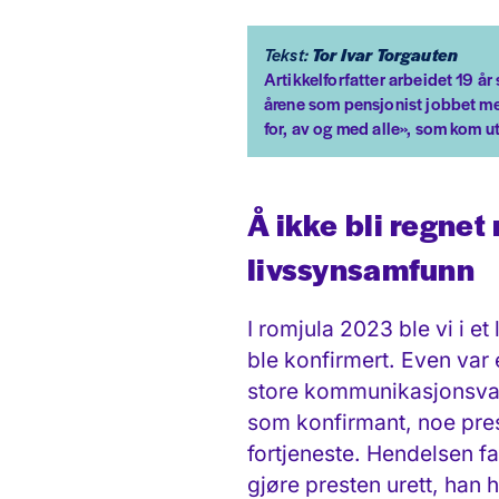
Tekst:
Tor Ivar Torgauten
Artikkelforfatter arbeidet 19 år
årene som pensjonist jobbet me
for, av og med alle», som kom 
Å ikke bli regne
livssynsamfunn
I romjula 2023 ble vi i e
ble konfirmert. Even var
store kommunikasjonsvans
som konfirmant, noe prest
fortjeneste. Hendelsen fa
gjøre presten urett, han