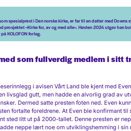
 som spesialprest i Den norske kirke, er far til en datter med Downs s
d prosjektet «Kirke for, av og med alle». Høsten 2024 utgav han bo
ut på KOLOFON forlag.
t med som fullverdig
medlem i sitt t
t leserinnlegg i avisen Vårt Land ble kjent med Ev
 en livsglad gutt, men hadde en alvorlig grad av 
ker. Dermed satte presten foten ned. Even kunne 
en fortalte foreldrene. At Even ble konfirmant til s
nt sted litt ut på 2000-tallet. Denne presten er ne
 hadde neppe lært
noe om utviklingshemming i sin