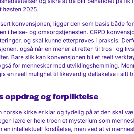
snedsettelser og sikre at de blir behandlet på lik 
et høsten 2025.
fisert konvensjonen, ligger den som basis både for
ngen i helse- og omsorgs­tjenesten. CRPD konvensjo
teringer,
og skal kunne etterprøves i praksis. Derfo
onen, også når en mener at retten til tros- og liv
lter. Bare slik kan konvensjonen bli et reelt verktø
ut, også for mennesker med utviklingshemming. Me
 en reell mulighet til likeverdig deltakelse i sitt
s oppdrag og forpliktelse
n norske kirke er klar og tydelig på at den skal væ
s egen lære er hele troen et mysterium som mennesk
m en intellektuell forståelse, men ved at vi mennesker