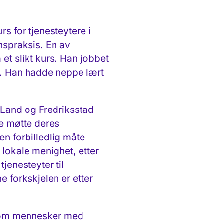
rs for tjenesteytere i
nspraksis. En av
et slikt kurs. Han jobbet
n. Han hadde neppe lært
t Land og Fredriksstad
de møtte deres
n forbilledlig måte
in lokale menighet, etter
tjenesteyter til
ne forkskjelen er etter
ien om mennesker med