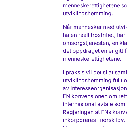
menneskerettighetene som
utviklingshemming.
Når mennesker med utvikl
ha en reell trosfrihet, h
omsorgstjenesten, en klar f
det oppdraget en er gitt 
menneskerettighetene.
I praksis vil det si at 
utviklingshemming fullt o
av interesse­organisasj
FN konvensjonen om rett
internasjonal avtale som N
Regjeringen at FNs konve
inkorporeres i norsk lov,