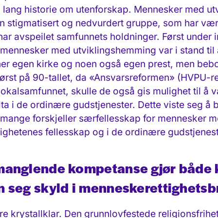
n lang historie om utenforskap. Mennesker med u
en stigmatisert og nedvurdert
gruppe, som har vært
ar avspeilet samfunnets holdninger. Først under in
mennesker med utviklingshemming var i stand til å
joner egen kirke og noen også egen prest, men bebo
ørst på 90-tallet,
da «Ansvarsreformen» (HVPU-ref
 lokalsamfunnet, skulle de også gis mulighet til å 
 i de ordinære gudstjenester. Dette viste seg å b
 mange forskjeller
særfellesskap for mennesker me
ighetenes fellesskap og i de ordinære gudstjenes
manglende kompetanse gjør både 
n seg skyld i menneskerettighets
e krystallklar. Den grunnlovfestede religionsfrihe