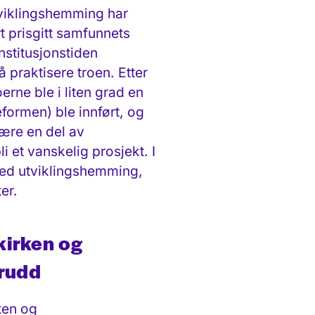
tviklingshemming har
 prisgitt samfunnets
stitusjons­tiden
 praktisere troen. Etter
erne ble i liten grad
en
ormen) ble innført, og
være en del av
li et vanskelig prosjekt.
I
d utviklings­hemming,
ter.
kirken og
brudd
ten og