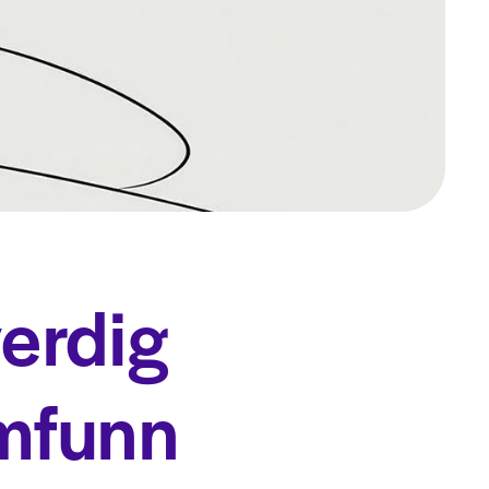
verdig
amfunn