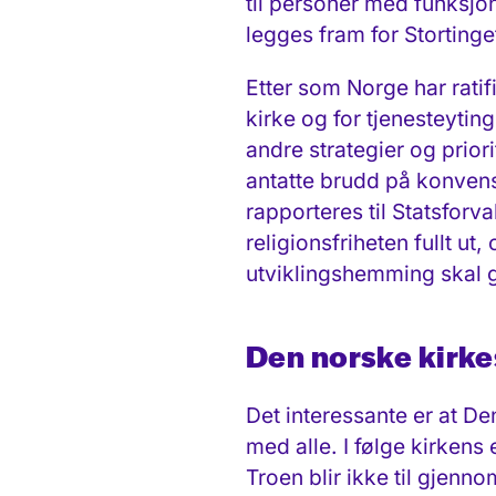
til personer med funksjon
legges fram for Storting
Etter som Norge har rati
kirke og for tjenesteyti
andre strategier og priori
antatte brudd på konvensj
rapporteres til Statsforva
religionsfriheten fullt 
utviklingshemming skal gis
Den norske kirke
Det interessante er at De
med alle. I følge kirken
Troen blir ikke til gjenno