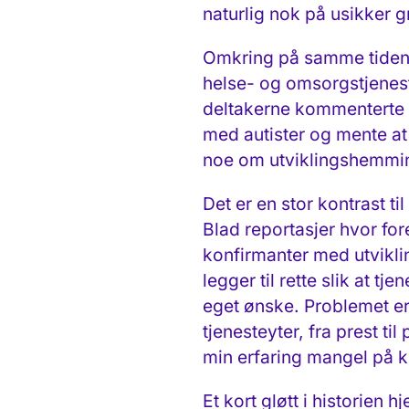
naturlig nok på usikker 
Omkring på samme tiden som
helse- og omsorgs­tjenes
deltakerne kommenterte fø
med autister og mente at
noe om utviklings­hemmin
Det er en stor kontrast t
Blad reportasjer hvor for
konfirmanter med utvikli
legger til rette slik at tj
eget ønske. Problemet er a
tjenesteyter, fra prest ti
min erfaring mangel på 
Et kort gløtt i historien 