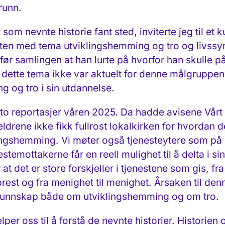
grunn.
 nevnte historie fant sted, inviterte jeg til et ku
ten med tema utviklingshemming og tro og livssy
r samlingen at han lurte på hvorfor han skulle på 
 dette tema ikke var aktuelt for denne målgruppe
g og tro i sin utdannelse.
il to reportasjer våren 2025. Da hadde avisene Vår
eldrene ikke fikk fullrost lokalkirken for hvordan 
ngshemming. Vi møter også tjenesteytere som på e
enestemottakerne får en reell mulighet til å delta i s
t det er store forskjeller i tjenestene som gis, fra 
l prest og fra menighet til menighet. Årsaken til den
kunnskap både om utviklingshemming og om tro.
hjelper oss til å forstå de nevnte historier. Histor