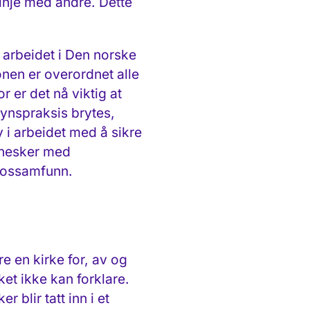
linje med andre. Dette
 arbeidet i Den norske
nen er over­
ordnet alle
r er det nå viktig at
synspraksis brytes,
y i arbeidet med å sikre
nnesker med
 trossamfunn.
re en kirke for, av og
et ikke kan forklare.
 blir tatt inn i et