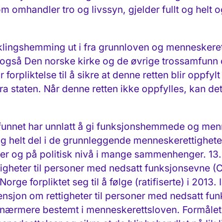
 omhandler tro og livssyn, gjelder fullt og helt
ingshemming ut i fra grunnloven og menneske­rettig
ar også Den norske kirke og de øvrige trossamfunn
orpliktelse til å sikre at denne retten blir oppfylt 
fra staten. Når denne retten ikke oppfylles, kan d
samfunnet har unnlatt å gi funksjonshemmede og m
g helt del i de grunnleggende menneske­rettigheter
oner og på politisk nivå i mange sammenhenger. 1
igheter til personer med nedsatt funksjonsevne (
orge forpliktet seg til å følge (ratifiserte) i 2013.
nsjon om rettigheter til personer med nedsatt fun
 nærmere bestemt i menneske­retts­loven. Formålet 