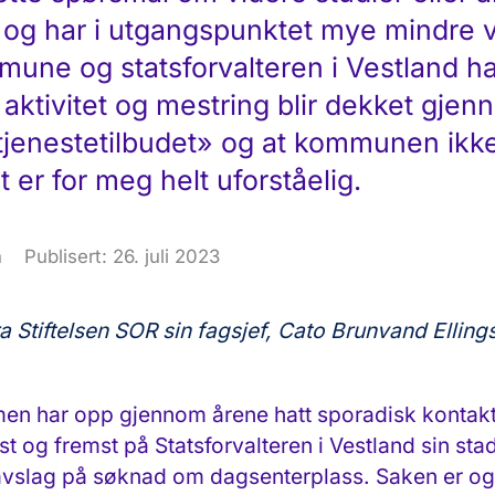
og har i utgangspunktet mye mindre 
ne og statsforvalteren i Vestland har 
aktivitet og mestring blir dekket gje
jenestetilbudet» og at kommunen ikke 
 er for meg helt uforståelig.
n
Publisert: 26. juli 2023
 Stiftelsen SOR sin fagsjef, Cato Brunvand Ellings
 men har opp gjennom årene hatt sporadisk konta
 og fremst på Statsforvalteren i Vestland sin sta
lag på søknad om dagsenterplass. Saken er også