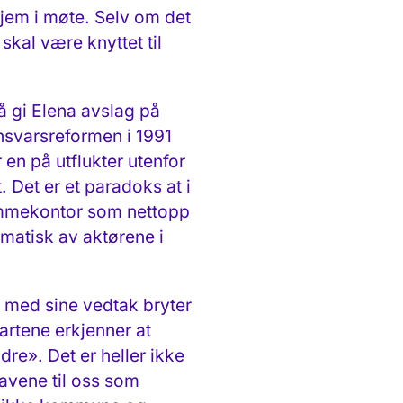
hjem i møte. Selv om det
 skal være knyttet til
å gi Elena avslag på
ansvarsreformen i 1991
 en på utflukter utenfor
. Det er et paradoks at i
jemmekontor som nettopp
ematisk av aktørene i
n med sine vedtak bryter
rtene erkjenner at
dre». Det er heller ikke
ravene til oss som