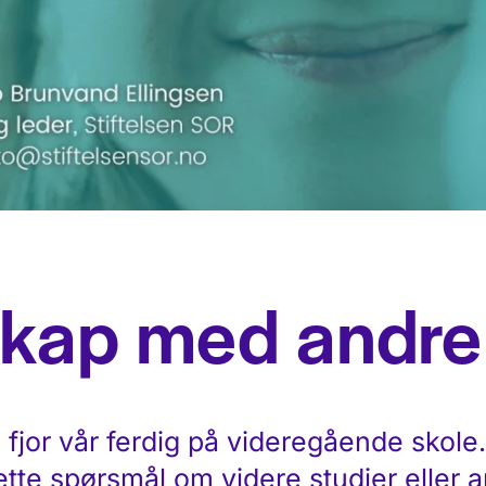
sskap med andre
i fjor vår ferdig på videregående skole.
te spørsmål om videre studier eller a