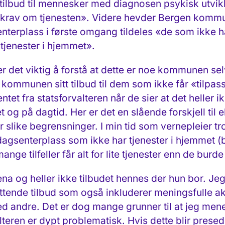
 tilbud til mennesker med diagnosen psykisk utvi
tskrav om tjenesten». Videre hevder Bergen kommune
enterplass i første omgang tildeles «de som ikke h
 tjenester i hjemmet».
det viktig å forstå at dette er noe kommunen sel
kommunen sitt tilbud til dem som ikke får «tilpasse
tet fra statsforvalteren når de sier at det heller
t og på dagtid. Her er det en slående forskjell til
like begrensninger. I min tid som vernepleier tror
gsenterplass som ikke har tjenester i hjemmet (bor
nge tilfeller får alt for lite tjenester enn de burde 
ena og heller ikke tilbudet hennes der hun bor. Jeg
attende tilbud som også inkluderer meningsfulle akt
d andre. Det er dog mange grunner til at jeg men
eren er dypt problematisk. Hvis dette blir presed