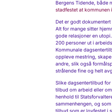
Bergens Tidende, både 
stadfestet at kommunen i
Det er godt dokumentert a
Alt for mange sitter hjem
gode relasjoner en utopi
200 personer ut i arbeid
Kommunale dagsentertilbu
oppleve mestring, skape
andre, slik også formålsp
strålende fine og helt av
Slike dagsentertilbud for
tilbud om arbeid eller o
henhold til Statsforvalt
sammenhengen, og som med
tilbud som er lovfestet i