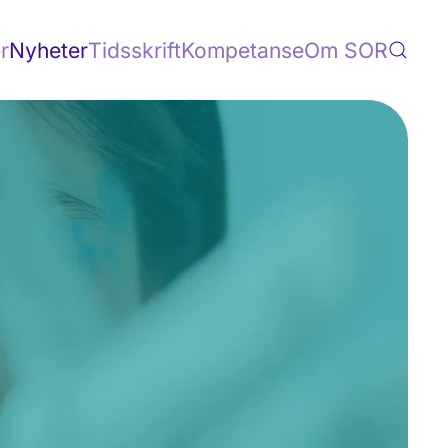
r
Nyheter
Tidsskrift
Kompetanse
Om SOR