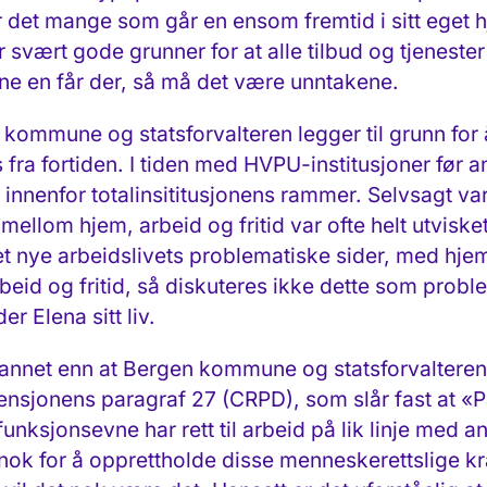
er det mange som går en ensom fremtid i sitt eget 
 er svært gode grunner for at alle tilbud og tjenester
ene en får der, så må det være unntakene.
kommune og statsforvalteren legger til grunn for 
 fra fortiden. I tiden med HVPU-institusjoner før 
t innenfor totalinsititusjonens rammer. Selvsagt var
 mellom hjem, arbeid og fritid var ofte helt utvisket
 det nye arbeidslivets problematiske sider, med h
rbeid og fritid, så diskuteres ikke dette som probl
er Elena sitt liv.
å annet enn at Bergen kommune og statsforvaltere
sjonens paragraf 27 (CRPD), som slår fast at «Pa
ksjonsevne har rett til arbeid på lik linje med an
 nok for å opprettholde disse menneskerettslige k