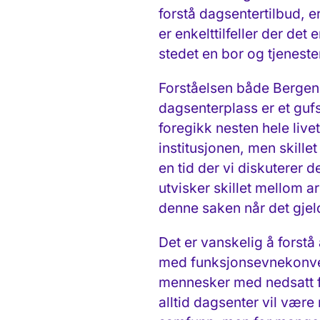
forstå dagsentertilbud, 
er enkelttilfeller der det
stedet en bor og tjenest
Forståelsen både Bergen 
dagsenterplass er et gufs
foregikk nesten hele live
institusjonen, men skillet
en tid der vi diskuterer
utvisker skillet mellom a
denne saken når det gjeld
Det er vanskelig å forst
med funksjonsevnekonven
mennesker med nedsatt fun
alltid dagsenter vil være