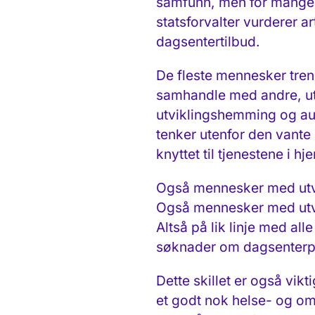
samfunn, men for mange v
statsforvalter vurderer a
dagsentertilbud.
De fleste mennesker tren
samhandle med andre, u
utviklingshemming og aut
tenker utenfor den vante 
knyttet til tjenestene i 
Også mennesker med utvi
Også mennesker med utvik
Altså på lik linje med al
søknader om dagsenter
Dette skillet er også vikt
et godt nok helse- og omso