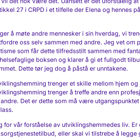
il det nok være det. Uansett er det uforståelig 
rtikkel 27 i CRPD i et tilfelle der Elena og hennes 
ger å møte andre mennesker i sin hverdag, vi tren
tfordre oss selv sammen med andre. Jeg vet om 
isme som får dette tilfredsstilt sammen med fant
helsefaglige boksen og klarer å gi et fullgodt tilbu
hjemmet. Dette tør jeg dog å påstå er unntakene.
klingshemming trenger et skille mellom hjem og 
lingshemming trenger å treffe andre enn profesjo
le andre. Det er dette som må være utgangspunktet
plass.
ig for vår forståelse av utviklingshemmedes liv. Er 
rgstjenestetilbud, eller skal vi tilstrebe å legge g