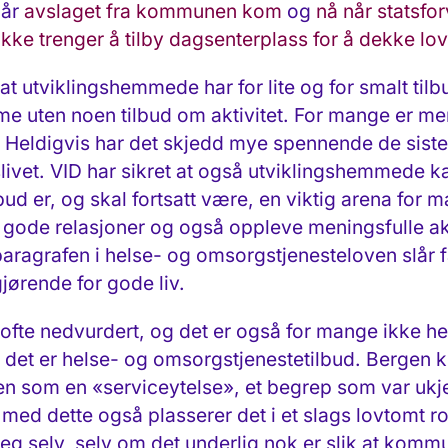
når
avslaget fra kommunen kom
og
nå når statsfor
kke trenger å tilby dagsenterplass for å dekke lo
t utviklingshemmede har for lite og for smalt til
me uten noen tilbud om aktivitet. For mange er men
. Heldigvis har det skjedd mye spennende de siste 
slivet. VID har sikret at også utviklingshemmede k
d er, og skal fortsatt være, en viktig arena for m
 gode relasjoner og også oppleve meningsfulle a
aragrafen i helse- og omsorgstjenesteloven slår f
gjørende for gode liv.
 ofte nedvurdert, og det er også for mange ikke hel
m det er helse- og omsorgstjenestetilbud. Bergen
eren som en «serviceytelse», et begrep som var ukj
 dette også plasserer det i et slags lovtomt rom
 seg selv, selv om det underlig nok er slik at komm