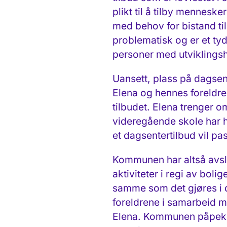
plikt til å tilby mennes
med behov for bistand til
problematisk og er et tyd
personer med utviklingsh
Uansett, plass på dagsen
Elena og hennes foreldr
tilbudet. Elena trenger o
videregående skole har hu
et dagsentertilbud vil pa
Kommunen har altså avsl
aktiviteter i regi av boli
samme som det gjøres i do
foreldrene i samarbeid me
Elena. Kommunen påpeker 