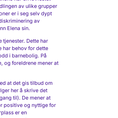
dlingen av ulike grupper
oner er i seg selv dypt
 diskriminering av
enn Elena sin.
tjenester. Dette har
 har behov for dette
bodd i barnebolig. På
e, og foreldrene mener at
d at det gis tilbud om
lger her å skrive det
gang til). De mener at
 positive og nyttige for
rplass er en