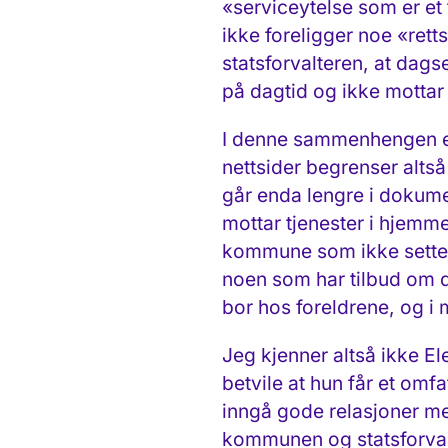
«serviceytelse som er et
ikke foreligger noe «ret
statsforvalteren, at dags
på dagtid og ikke mottar
I denne sammenhengen er 
nettsider begrenser altså 
går enda lengre i dokumen
mottar tjenester i hjemme
kommune som ikke setter s
noen som har tilbud om da
bor hos foreldrene, og i ma
Jeg kjenner altså ikke El
betvile at hun får et omf
inngå gode relasjoner me
kommunen og statsforvalt