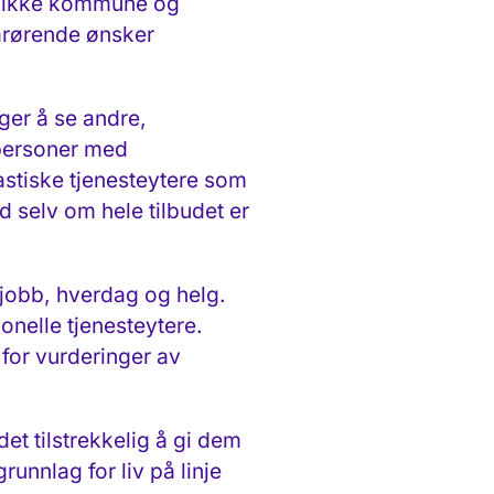
at ikke kommune og
pårørende ønsker
ger å se andre,
personer med
astiske tjenesteytere som
d selv om hele tilbudet er
jobb, hverdag og helg.
nelle tjenesteytere.
 for vurderinger av
det tilstrekkelig å gi dem
runnlag for liv på linje