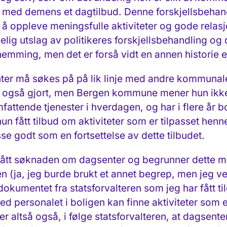
ker med demens et dagtilbud. Denne forskjellsbehan
 å oppleve meningsfulle aktiviteter og gode relasj
elig utslag av politikeres forskjellsbehandling og
emming, men det er forså vidt en annen historie 
ter må søkes på på lik linje med andre kommunale 
e også gjort, men Bergen kommune mener hun ikke
mfattende tjenester i hverdagen, og har i flere år 
n fått tilbud om aktiviteter som er tilpasset henn
sse godt som en fortsettelse av dette tilbudet.
ått søknaden om dagsenter og begrunner dette me
gen (ja, jeg burde brukt et annet begrep, men jeg ve
kumentet fra statsforvalteren som jeg har fått til
d personalet i boligen kan finne aktiviteter som er
altså også, i følge statsforvalteren, at dagsente