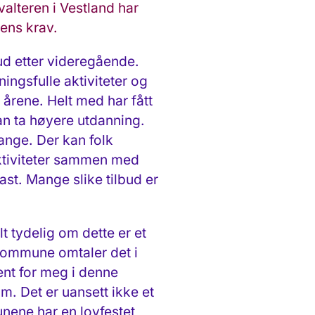
valteren i Vestland har
vens krav.
bud etter videregående.
ingsfulle aktiviteter og
årene. Helt med har fått
an ta høyere utdanning.
ange. Der kan folk
ktiviteter sammen med
ast. Mange slike tilbud er
t tydelig om dette er et
 kommune omtaler det i
ent for meg i denne
. Det er uansett ikke et
unene har en lovfestet