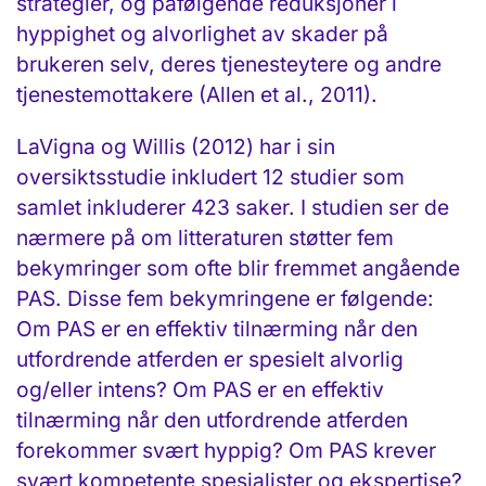
strategier, og påfølgende reduksjoner i
hyppighet og alvorlighet av skader på
brukeren selv, deres tjenesteytere og andre
tjenestemottakere (Allen et al., 2011).
LaVigna og Willis (2012) har i sin
oversiktsstudie inkludert 12 studier som
samlet inkluderer 423 saker. I studien ser de
nærmere på om litteraturen støtter fem
bekymringer som ofte blir fremmet angående
PAS. Disse fem bekymringene er følgende:
Om PAS er en effektiv tilnærming når den
utfordrende atferden er spesielt alvorlig
og/eller intens? Om PAS er en effektiv
tilnærming når den utfordrende atferden
forekommer svært hyppig? Om PAS krever
svært kompetente spesialister og ekspertise?